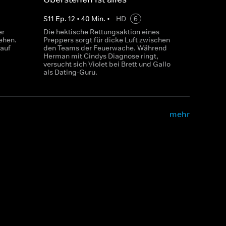
S
11
Ep.
12
•
40
Min.
•
HD
6
er
Die hektische Rettungsaktion eines
ehen.
Preppers sorgt für dicke Luft zwischen
 auf
den Teams der Feuerwache. Während
Herman mit Cindys Diagnose ringt,
versucht sich Violet bei Brett und Gallo
als Dating-Guru.
mehr