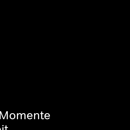
e Momente
it