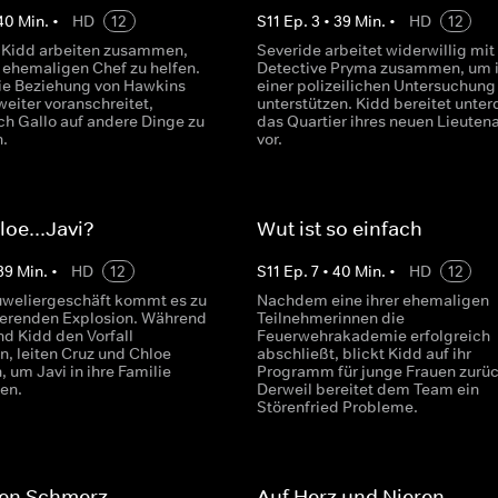
40
Min.
•
HD
12
S
11
Ep.
3
•
39
Min.
•
HD
12
 Kidd arbeiten zusammen,
Severide arbeitet widerwillig mit
ehemaligen Chef zu helfen.
Detective Pryma zusammen, um i
e Beziehung von Hawkins
einer polizeilichen Untersuchung
weiter voranschreitet,
unterstützen. Kidd bereitet unte
ch Gallo auf andere Dinge zu
das Quartier ihres neuen Lieuten
n.
vor.
loe...Javi?
Wut ist so einfach
39
Min.
•
HD
12
S
11
Ep.
7
•
40
Min.
•
HD
12
uweliergeschäft kommt es zu
Nachdem eine ihrer ehemaligen
eerenden Explosion. Während
Teilnehmerinnen die
nd Kidd den Vorfall
Feuerwehrakademie erfolgreich
n, leiten Cruz und Chloe
abschließt, blickt Kidd auf ihr
n, um Javi in ihre Familie
Programm für junge Frauen zurüc
en.
Derweil bereitet dem Team ein
Störenfried Probleme.
en Schmerz
Auf Herz und Nieren