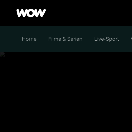
Home
Filme & Serien
Live-Sport