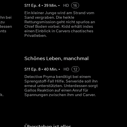
S
11
Ep.
4
•
39
Min.
•
HD
16
Ein kleiner Junge wird am Strand vom
hn bei
Sand vergraben. Die heikle
 zu
Rettungsmission geht nicht spurlos an
rdessen
Chief Boden vorbei. Kidd erhält indes
ants
einen Einblick in Carvers chaotisches
Privatleben.
Schönes Leben, manchmal
S
11
Ep.
8
•
40
Min.
•
HD
12
Detective Pryma benötigt bei einem
Sprengstoff-Fall Hilfe. Serveride soll ihn
erneut unterstützten. Unterdessen sorgt
Gallos Reaktion auf einen Anruf für
k.
Spannungen zwischen ihm und Carver.
Überstehen ist alles