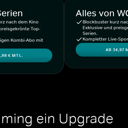
Serien
Alles von 
urz nach dem Kino
Blockbuster kurz na
Exklusive und preisg
preisgekrönte Top-
Serien.
Kompletter Live-Spor
igen Kombi-Abo mit
AB 34,97 
,98 € MTL.
aming ein Upgrade