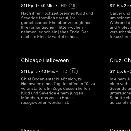
S
11
Ep.
1
•
40
Min.
•
HD
16
S
11
Ep.
2
•
Nach ihrer Hochzeit brennen Kidd und
Carver und
Severide förmlich darauf, ihr
um seinem 
gemeinsames Eheleben zu beginnen.
Während di
Ihre romantischen Flitterwochen
und Violet 
nehmen jedoch ein jähes Ende. Der
versucht si
nächste Einsatz wartet schon.
fokussiere
Chicago Halloween
Cruz, Ch
S
11
Ep.
5
•
40
Min.
•
HD
12
S
11
Ep.
6
•
Chief Boden entschließt sich, zu
In einem J
Halloween einen Tag der offenen Tür zu
einer verh
veranstalten. Im Zuge dessen helfen
Severide u
Kidd und Severide einem jungen
untersuche
Mädchen, das von zu Hause
Schritte ei
rausgeworfen worden ist.
aufzunehm
Nemesis
Gegen d