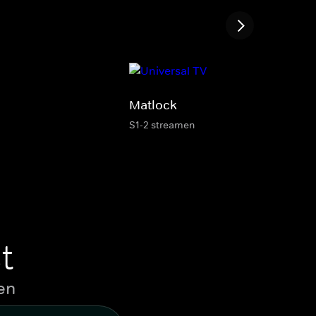
Matlock
S1-2 streamen
t
en