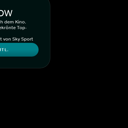
WOW
ch dem Kino.
ekrönte Top-
t von Sky Sport
MTL.