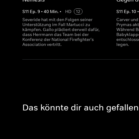
S
11
Ep.
9
•
40
Min.
•
HD
12
S
11
Ep.
10
Severide hat mit den Folgen seiner
Carver und
Unterstützung im Fall Martucci zu
Prymas akt
kämpfen. Gallo plädiert derweil dafür,
Während Br
dass Herrmann das Team bei der
Babyklappe i
Konferenz der National Firefighter's
entschlos
Association vertritt.
legen.
Das könnte dir auch gefallen