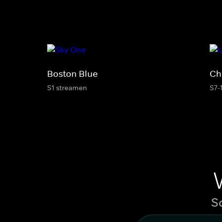
Boston Blue
Ch
S1 streamen
S7-
S