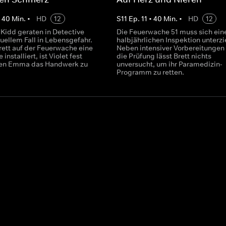
•
40
Min.
•
HD
12
S
11
Ep.
11
•
40
Min.
•
HD
12
 Kidd geraten in Detective
Die Feuerwache 51 muss sich ein
uellem Fall in Lebensgefahr.
halbjährlichen Inspektion unterzi
ett auf der Feuerwache eine
Neben intensiver Vorbereitungen
nstalliert, ist Violet fest
die Prüfung lässt Brett nichts
sen Emma das Handwerk zu
unversucht, um ihr Paramedizin-
Programm zu retten.