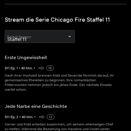
Stream die Serie Chicago Fire Staffel 11
Select Season
Erste Ungewissheit
S
11
Ep.
1
•
40
Min.
•
HD
16
Nach ihrer Hochzeit brennen Kidd und Severide förmlich darauf, ihr
gemeinsames Eheleben zu beginnen. Ihre romantischen
Flitterwochen nehmen jedoch ein jähes Ende. Der nächste Einsatz
wartet schon.
Jede Narbe eine Geschichte
S
11
Ep.
2
•
40
Min.
•
HD
12
Carver und Kidd arbeiten zusammen, um seinem ehemaligen Chef
zu helfen. Während die Beziehung von Hawkins und Violet weiter