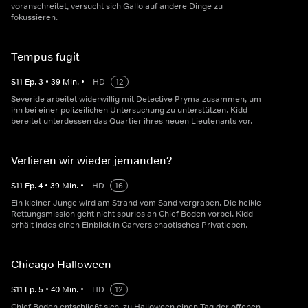
voranschreitet, versucht sich Gallo auf andere Dinge zu
fokussieren.
Tempus fugit
S
11
Ep.
3
•
39
Min.
•
HD
12
Severide arbeitet widerwillig mit Detective Pryma zusammen, um
ihn bei einer polizeilichen Untersuchung zu unterstützen. Kidd
bereitet unterdessen das Quartier ihres neuen Lieutenants vor.
Verlieren wir wieder jemanden?
S
11
Ep.
4
•
39
Min.
•
HD
16
Ein kleiner Junge wird am Strand vom Sand vergraben. Die heikle
Rettungsmission geht nicht spurlos an Chief Boden vorbei. Kidd
erhält indes einen Einblick in Carvers chaotisches Privatleben.
Chicago Halloween
S
11
Ep.
5
•
40
Min.
•
HD
12
Chief Boden entschließt sich, zu Halloween einen Tag der offenen