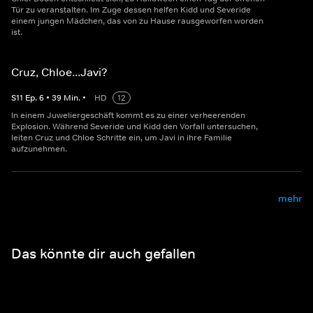
Tür zu veranstalten. Im Zuge dessen helfen Kidd und Severide
einem jungen Mädchen, das von zu Hause rausgeworfen worden
ist.
Cruz, Chloe...Javi?
S
11
Ep.
6
•
39
Min.
•
HD
12
In einem Juweliergeschäft kommt es zu einer verheerenden
Explosion. Während Severide und Kidd den Vorfall untersuchen,
leiten Cruz und Chloe Schritte ein, um Javi in ihre Familie
aufzunehmen.
mehr
Das könnte dir auch gefallen