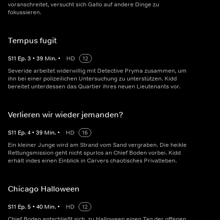
voranschreitet, versucht sich Gallo auf andere Dinge zu
fokussieren.
Tempus fugit
S
11
Ep.
3
•
39
Min.
•
HD
12
Severide arbeitet widerwillig mit Detective Pryma zusammen, um
ihn bei einer polizeilichen Untersuchung zu unterstützen. Kidd
bereitet unterdessen das Quartier ihres neuen Lieutenants vor.
Verlieren wir wieder jemanden?
S
11
Ep.
4
•
39
Min.
•
HD
16
Ein kleiner Junge wird am Strand vom Sand vergraben. Die heikle
Rettungsmission geht nicht spurlos an Chief Boden vorbei. Kidd
erhält indes einen Einblick in Carvers chaotisches Privatleben.
Chicago Halloween
S
11
Ep.
5
•
40
Min.
•
HD
12
Chief Boden entschließt sich, zu Halloween einen Tag der offenen