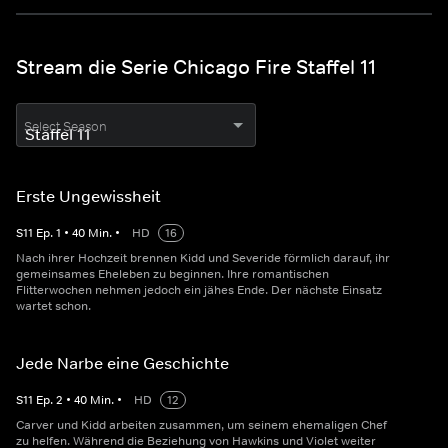
Stream die Serie Chicago Fire Staffel 11
Select Season
Erste Ungewissheit
S
11
Ep.
1
•
40
Min.
•
HD
16
Nach ihrer Hochzeit brennen Kidd und Severide förmlich darauf, ihr
gemeinsames Eheleben zu beginnen. Ihre romantischen
Flitterwochen nehmen jedoch ein jähes Ende. Der nächste Einsatz
wartet schon.
Jede Narbe eine Geschichte
S
11
Ep.
2
•
40
Min.
•
HD
12
Carver und Kidd arbeiten zusammen, um seinem ehemaligen Chef
zu helfen. Während die Beziehung von Hawkins und Violet weiter