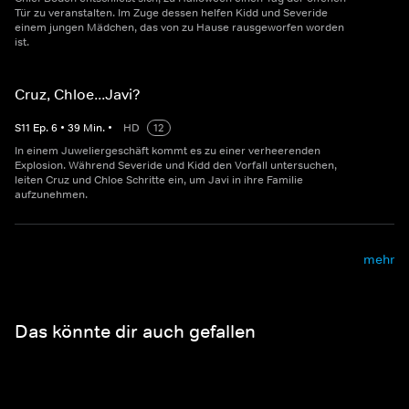
Tür zu veranstalten. Im Zuge dessen helfen Kidd und Severide
einem jungen Mädchen, das von zu Hause rausgeworfen worden
ist.
Cruz, Chloe...Javi?
S
11
Ep.
6
•
39
Min.
•
HD
12
In einem Juweliergeschäft kommt es zu einer verheerenden
Explosion. Während Severide und Kidd den Vorfall untersuchen,
leiten Cruz und Chloe Schritte ein, um Javi in ihre Familie
aufzunehmen.
mehr
Das könnte dir auch gefallen