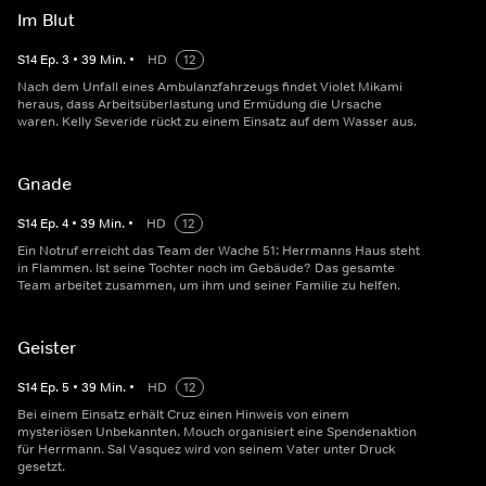
Im Blut
S
14
Ep.
3
•
39
Min.
•
HD
12
Nach dem Unfall eines Ambulanzfahrzeugs findet Violet Mikami
heraus, dass Arbeitsüberlastung und Ermüdung die Ursache
waren. Kelly Severide rückt zu einem Einsatz auf dem Wasser aus.
Gnade
S
14
Ep.
4
•
39
Min.
•
HD
12
Ein Notruf erreicht das Team der Wache 51: Herrmanns Haus steht
in Flammen. Ist seine Tochter noch im Gebäude? Das gesamte
Team arbeitet zusammen, um ihm und seiner Familie zu helfen.
Geister
S
14
Ep.
5
•
39
Min.
•
HD
12
Bei einem Einsatz erhält Cruz einen Hinweis von einem
mysteriösen Unbekannten. Mouch organisiert eine Spendenaktion
für Herrmann. Sal Vasquez wird von seinem Vater unter Druck
gesetzt.