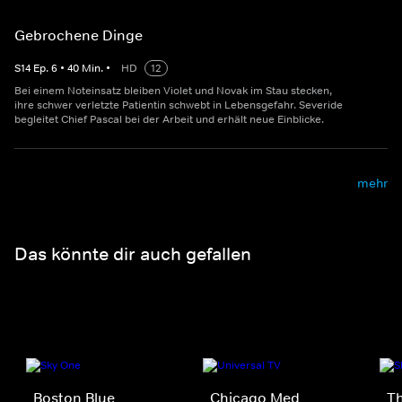
Gebrochene Dinge
S
14
Ep.
6
•
40
Min.
•
HD
12
Bei einem Noteinsatz bleiben Violet und Novak im Stau stecken,
ihre schwer verletzte Patientin schwebt in Lebensgefahr. Severide
begleitet Chief Pascal bei der Arbeit und erhält neue Einblicke.
mehr
Das könnte dir auch gefallen
Boston Blue
Chicago Med
Th