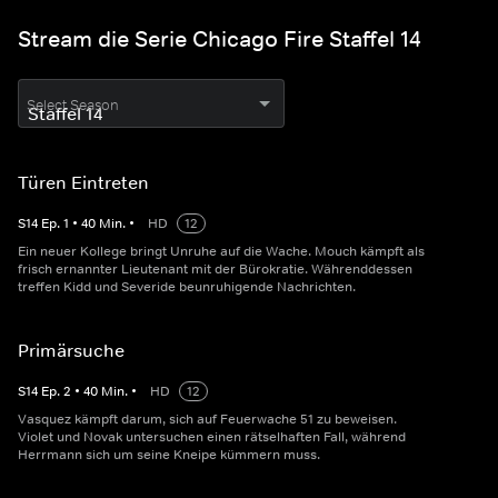
Stream die Serie Chicago Fire Staffel 14
Select Season
Türen Eintreten
S
14
Ep.
1
•
40
Min.
•
HD
12
Ein neuer Kollege bringt Unruhe auf die Wache. Mouch kämpft als
frisch ernannter Lieutenant mit der Bürokratie. Währenddessen
treffen Kidd und Severide beunruhigende Nachrichten.
Primärsuche
S
14
Ep.
2
•
40
Min.
•
HD
12
Vasquez kämpft darum, sich auf Feuerwache 51 zu beweisen.
Violet und Novak untersuchen einen rätselhaften Fall, während
Herrmann sich um seine Kneipe kümmern muss.