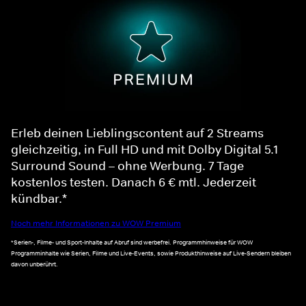
Erleb deinen Lieblingscontent auf 2 Streams
gleichzeitig, in Full HD und mit Dolby Digital 5.1
Surround Sound – ohne Werbung. 7 Tage
kostenlos testen. Danach 6 € mtl. Jederzeit
kündbar.*
Noch mehr Informationen zu WOW Premium
*Serien-, Filme- und Sport-Inhalte auf Abruf sind werbefrei. Programmhinweise für WOW
Programminhalte wie Serien, Filme und Live-Events, sowie Produkthinweise auf Live-Sendern bleiben
davon unberührt.