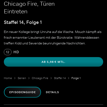
Chicago Fire, Türen
Eintreten
Staffel 14, Folge 1
Ein neuer Kollege bringt Unruhe auf die Wache. Mouch kämpft als
frisch ernannter Lieutenant mit der Bürokratie. Währenddessen
treffen Kidd und Severide beunruhigende Nachrichten.
HD
12
AB 5,98 € MTL.
Home
Serien
Chicago Fire
Staffel 14
Folge 1
EPISODENGUIDE
DETAILS