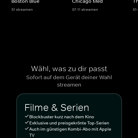
Boston Blue
Chicago Med
Th
S1 streamen
S7-11 streamen
S1
Wähl, was zu dir passt
Sofort auf dem Gerät deiner Wahl
streamen
Filme & Serien
Blockbuster kurz nach dem Kino
Exklusive und preisgekrönte Top-Serien
Auch im günstigen Kombi-Abo mit Apple
TV