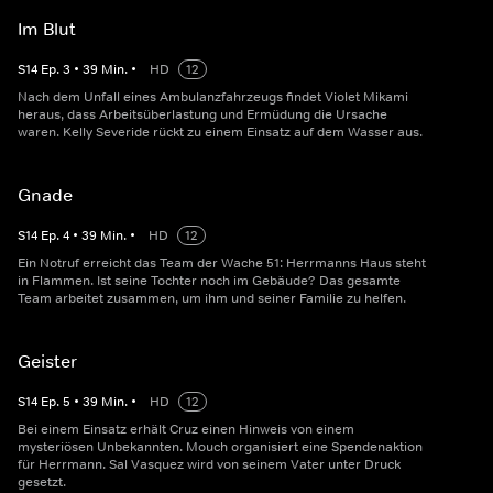
Im Blut
S
14
Ep.
3
•
39
Min.
•
HD
12
Nach dem Unfall eines Ambulanzfahrzeugs findet Violet Mikami
heraus, dass Arbeitsüberlastung und Ermüdung die Ursache
waren. Kelly Severide rückt zu einem Einsatz auf dem Wasser aus.
Gnade
S
14
Ep.
4
•
39
Min.
•
HD
12
Ein Notruf erreicht das Team der Wache 51: Herrmanns Haus steht
in Flammen. Ist seine Tochter noch im Gebäude? Das gesamte
Team arbeitet zusammen, um ihm und seiner Familie zu helfen.
Geister
S
14
Ep.
5
•
39
Min.
•
HD
12
Bei einem Einsatz erhält Cruz einen Hinweis von einem
mysteriösen Unbekannten. Mouch organisiert eine Spendenaktion
für Herrmann. Sal Vasquez wird von seinem Vater unter Druck
gesetzt.