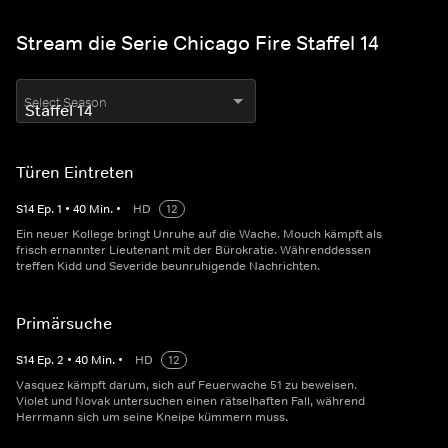
Stream die Serie Chicago Fire Staffel 14
Select Season
Türen Eintreten
S
14
Ep.
1
•
40
Min.
•
HD
12
Ein neuer Kollege bringt Unruhe auf die Wache. Mouch kämpft als
frisch ernannter Lieutenant mit der Bürokratie. Währenddessen
treffen Kidd und Severide beunruhigende Nachrichten.
Primärsuche
S
14
Ep.
2
•
40
Min.
•
HD
12
Vasquez kämpft darum, sich auf Feuerwache 51 zu beweisen.
Violet und Novak untersuchen einen rätselhaften Fall, während
Herrmann sich um seine Kneipe kümmern muss.