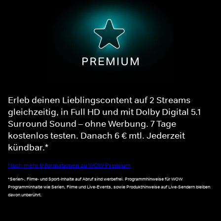
Erleb deinen Lieblingscontent auf 2 Streams
gleichzeitig, in Full HD und mit Dolby Digital 5.1
Surround Sound – ohne Werbung. 7 Tage
kostenlos testen. Danach 6 € mtl. Jederzeit
kündbar.*
Noch mehr Informationen zu WOW Premium
*Serien-, Filme- und Sport-Inhalte auf Abruf sind werbefrei. Programmhinweise für WOW
Programminhalte wie Serien, Filme und Live-Events, sowie Produkthinweise auf Live-Sendern bleiben
davon unberührt.