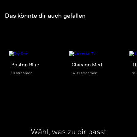
Das könnte dir auch gefallen
Boston Blue
Chicago Med
Th
S1 streamen
S7-11 streamen
S1
Wähl, was zu dir passt