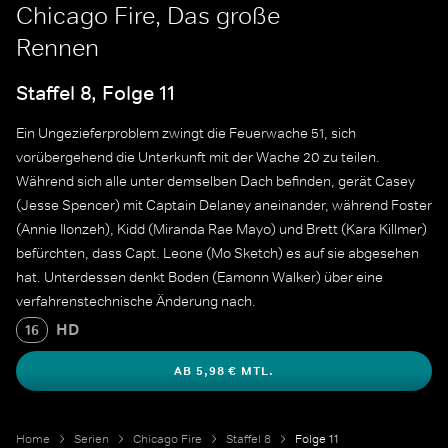
Chicago Fire, Das große
Rennen
Staffel 8, Folge 11
Ein Ungezieferproblem zwingt die Feuerwache 51, sich
vorübergehend die Unterkunft mit der Wache 20 zu teilen.
Während sich alle unter demselben Dach befinden, gerät Casey
(Jesse Spencer) mit Captain Delaney aneinander, während Foster
(Annie Ilonzeh), Kidd (Miranda Rae Mayo) und Brett (Kara Killmer)
befürchten, dass Capt. Leone (Mo Sketch) es auf sie abgesehen
hat. Unterdessen denkt Boden (Eamonn Walker) über eine
verfahrenstechnische Änderung nach.
HD
16
AB 5,98 € MTL.
Home
Serien
Chicago Fire
Staffel 8
Folge 11