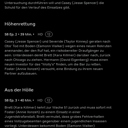
Untersuchung durchführen will und Casey (Jesse Spencer) die
Schuld für den Verlauf des Einsatzes gibt.
Höhenrettung
S
8
Ep.
2
•
39
Min.
•
HD
12
Casey (Jesse Spencer) und Severide (Taylor Kinney) geraten nach
Otis' Tod mit Boden (Eamonn Walker) wegen eines neuen Rekruten
aneinander, der den Ruf hat, ein risikobereiter Draufgänger zu
sein. Unterdessen denkt Brett (Kara Killmer) darüber nach, zurück
nach Chicago zu ziehen. Hermann (David Eigenberg) muss einen
neuen Investor für das "Molly's" finden, um die Bar zu retten.
Foster (Annie Ilonzeh) versucht, eine Bindung zu ihrem neuen
Partner aufzubauen.
Aus der Hölle
S
8
Ep.
3
•
40
Min.
•
HD
12
Brett (Kara Killmer) kehrt zur Wache 51 zurück und muss sofort mit
Foster (Annie Ilonzeh) zu einem Einsatz in einer
Jugendstrafanstalt. Brett vermutet, dass grobes Fehlverhalten
eines Vollzugsbeamten gegenüber einem jugendlichen Insassen
vorliegt. Unterdessen bekommt Boden (Eamonn Walker)