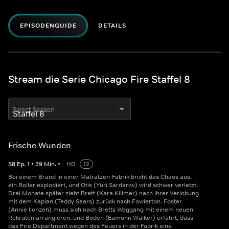
EPISODENGUIDE
DETAILS
Stream die Serie Chicago Fire Staffel 8
Select Season
Frische Wunden
S
8
Ep.
1
•
39
Min.
•
HD
12
Bei einem Brand in einer Matratzen-Fabrik bricht das Chaos aus,
ein Boiler explodiert, und Otis (Yuri Sardarov) wird schwer verletzt.
Drei Monate später zieht Brett (Kara Killmer) nach ihrer Verlobung
mit dem Kaplan (Teddy Sears) zurück nach Fowlerton. Foster
(Annie Ilonzeh) muss sich nach Bretts Weggang mit einem neuen
Rekruten arrangieren, und Boden (Eamonn Walker) erfährt, dass
das Fire Department wegen des Feuers in der Fabrik eine