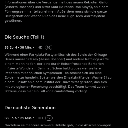
Informationen über die Vergangenheit des neuen Rekruten Gallo
(Alberto Rosende) und bittet Kidd (Miranda Rae Mayo), an einem
Führungsseminar teilzunehmen. Außerdem muss sich die ganze
Belegschaft der Wache 51 an das neue High-Tech-Alarmsystem
gewöhnen.
Die Seuche (Teil 1)
S
8
Ep.
4
•
38
Min.
•
HD
16
Während einer Parkplatz-Party anlässlich des Spiels der Chicago
Bears müssen Casey (Jesse Spencer) und andere Rettungskräfte
einem Mann helfen, der eine durch fleischfressende Bakterien
infizierte Wunde am Bein hat. Schon bald gibt es vier weitere
Patienten mit ähnlichen Symptomen - es scheint sich um eine
Epidemie zu handeln. Später werden Einsatzkräfte der Wache 51 zu
einem Einsatz an einem Institut der Universität gerufen, das sich
mit biologischer Forschung beschäftigt. Das Team kommt zu dem
Schluss, dass hier ein Fall von Brandstiftung vorliegt.
Die nächste Generation
S
8
Ep.
5
•
39
Min.
•
HD
12
Nachdem es mehrere schwere Unfälle gab, in die Abschleppwagen