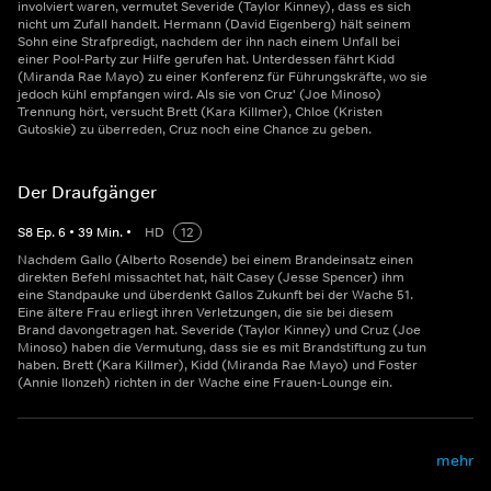
involviert waren, vermutet Severide (Taylor Kinney), dass es sich
nicht um Zufall handelt. Hermann (David Eigenberg) hält seinem
Sohn eine Strafpredigt, nachdem der ihn nach einem Unfall bei
einer Pool-Party zur Hilfe gerufen hat. Unterdessen fährt Kidd
(Miranda Rae Mayo) zu einer Konferenz für Führungskräfte, wo sie
jedoch kühl empfangen wird. Als sie von Cruz' (Joe Minoso)
Trennung hört, versucht Brett (Kara Killmer), Chloe (Kristen
Gutoskie) zu überreden, Cruz noch eine Chance zu geben.
Der Draufgänger
S
8
Ep.
6
•
39
Min.
•
HD
12
Nachdem Gallo (Alberto Rosende) bei einem Brandeinsatz einen
direkten Befehl missachtet hat, hält Casey (Jesse Spencer) ihm
eine Standpauke und überdenkt Gallos Zukunft bei der Wache 51.
Eine ältere Frau erliegt ihren Verletzungen, die sie bei diesem
Brand davongetragen hat. Severide (Taylor Kinney) und Cruz (Joe
Minoso) haben die Vermutung, dass sie es mit Brandstiftung zu tun
haben. Brett (Kara Killmer), Kidd (Miranda Rae Mayo) und Foster
(Annie Ilonzeh) richten in der Wache eine Frauen-Lounge ein.
mehr