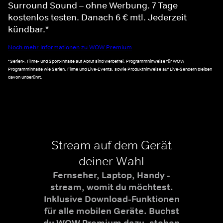
Surround Sound – ohne Werbung. 7 Tage
kostenlos testen. Danach 6 € mtl. Jederzeit
kündbar.*
Noch mehr Informationen zu WOW Premium
*Serien-, Filme- und Sport-Inhalte auf Abruf sind werbefrei. Programmhinweise für WOW
Programminhalte wie Serien, Filme und Live-Events, sowie Produkthinweise auf Live-Sendern bleiben
davon unberührt.
Stream auf dem Gerät
deiner Wahl
Fernseher, Laptop, Handy -
stream, womit du möchtest.
Inklusive Download-Funktionen
für alle mobilen Geräte. Buchst
du WOW Premium dazu, stehen