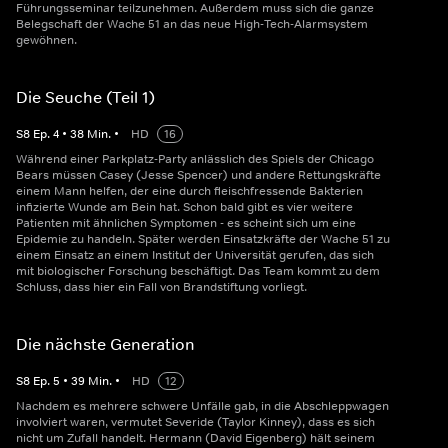
Führungsseminar teilzunehmen. Außerdem muss sich die ganze
Belegschaft der Wache 51 an das neue High-Tech-Alarmsystem
gewöhnen.
Die Seuche (Teil 1)
S
8
Ep.
4
•
38
Min.
•
HD
16
Während einer Parkplatz-Party anlässlich des Spiels der Chicago
Bears müssen Casey (Jesse Spencer) und andere Rettungskräfte
einem Mann helfen, der eine durch fleischfressende Bakterien
infizierte Wunde am Bein hat. Schon bald gibt es vier weitere
Patienten mit ähnlichen Symptomen - es scheint sich um eine
Epidemie zu handeln. Später werden Einsatzkräfte der Wache 51 zu
einem Einsatz an einem Institut der Universität gerufen, das sich
mit biologischer Forschung beschäftigt. Das Team kommt zu dem
Schluss, dass hier ein Fall von Brandstiftung vorliegt.
Die nächste Generation
S
8
Ep.
5
•
39
Min.
•
HD
12
Nachdem es mehrere schwere Unfälle gab, in die Abschleppwagen
involviert waren, vermutet Severide (Taylor Kinney), dass es sich
nicht um Zufall handelt. Hermann (David Eigenberg) hält seinem