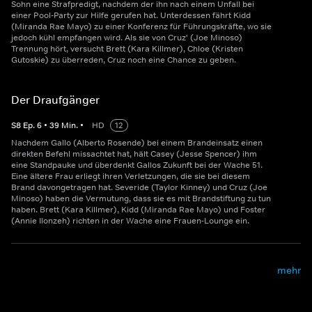
Sohn eine Strafpredigt, nachdem der ihn nach einem Unfall bei
einer Pool-Party zur Hilfe gerufen hat. Unterdessen fährt Kidd
(Miranda Rae Mayo) zu einer Konferenz für Führungskräfte, wo sie
jedoch kühl empfangen wird. Als sie von Cruz' (Joe Minoso)
Trennung hört, versucht Brett (Kara Killmer), Chloe (Kristen
Gutoskie) zu überreden, Cruz noch eine Chance zu geben.
Der Draufgänger
S
8
Ep.
6
•
39
Min.
•
HD
12
Nachdem Gallo (Alberto Rosende) bei einem Brandeinsatz einen
direkten Befehl missachtet hat, hält Casey (Jesse Spencer) ihm
eine Standpauke und überdenkt Gallos Zukunft bei der Wache 51.
Eine ältere Frau erliegt ihren Verletzungen, die sie bei diesem
Brand davongetragen hat. Severide (Taylor Kinney) und Cruz (Joe
Minoso) haben die Vermutung, dass sie es mit Brandstiftung zu tun
haben. Brett (Kara Killmer), Kidd (Miranda Rae Mayo) und Foster
(Annie Ilonzeh) richten in der Wache eine Frauen-Lounge ein.
mehr