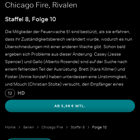
Chicago Fire, Rivalen
Staffel 8, Folge 10
Die Mitglieder der Feuerwache 51 sind bestürzt, als sie erfahren,
dass ihr Zuständigkeitsbereich verändert wurde, wodurch es nun
Überschneidungen mit einer anderen Wache gibt. Schon bald
ergeben sich Probleme aus dieser Änderung. Casey (Jesse
Spencer) und Gallo (Alberto Rosende) sind auf der Suche nach
einem fehlenden Teil der Ausrüstung. Brett (Kara Killmer) und
Foster (Annie Ilonzeh) haben unterdessen eine Unstimmigkeit,
und Mouch (Christian Stolte) versucht, den Empfänger eines
mysteriösen Briefes zu finden, den er entdeckt hat.
HD
12
AB 5,98 € MTL.
Home
Serien
Chicago Fire
Staffel 8
Folge 10