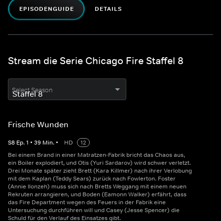
EPISODENGUIDE
DETAILS
Stream die Serie Chicago Fire Staffel 8
Select Season
Frische Wunden
S
8
Ep.
1
•
39
Min.
•
HD
12
Bei einem Brand in einer Matratzen-Fabrik bricht das Chaos aus,
ein Boiler explodiert, und Otis (Yuri Sardarov) wird schwer verletzt.
Drei Monate später zieht Brett (Kara Killmer) nach ihrer Verlobung
mit dem Kaplan (Teddy Sears) zurück nach Fowlerton. Foster
(Annie Ilonzeh) muss sich nach Bretts Weggang mit einem neuen
Rekruten arrangieren, und Boden (Eamonn Walker) erfährt, dass
das Fire Department wegen des Feuers in der Fabrik eine
Untersuchung durchführen will und Casey (Jesse Spencer) die
Schuld für den Verlauf des Einsatzes gibt.