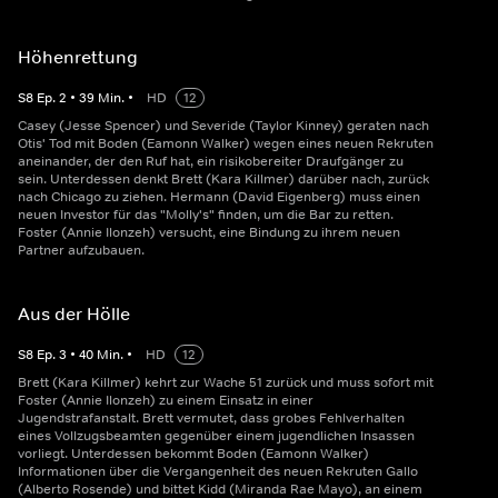
Höhenrettung
S
8
Ep.
2
•
39
Min.
•
HD
12
Casey (Jesse Spencer) und Severide (Taylor Kinney) geraten nach
Otis' Tod mit Boden (Eamonn Walker) wegen eines neuen Rekruten
aneinander, der den Ruf hat, ein risikobereiter Draufgänger zu
sein. Unterdessen denkt Brett (Kara Killmer) darüber nach, zurück
nach Chicago zu ziehen. Hermann (David Eigenberg) muss einen
neuen Investor für das "Molly's" finden, um die Bar zu retten.
Foster (Annie Ilonzeh) versucht, eine Bindung zu ihrem neuen
Partner aufzubauen.
Aus der Hölle
S
8
Ep.
3
•
40
Min.
•
HD
12
Brett (Kara Killmer) kehrt zur Wache 51 zurück und muss sofort mit
Foster (Annie Ilonzeh) zu einem Einsatz in einer
Jugendstrafanstalt. Brett vermutet, dass grobes Fehlverhalten
eines Vollzugsbeamten gegenüber einem jugendlichen Insassen
vorliegt. Unterdessen bekommt Boden (Eamonn Walker)
Informationen über die Vergangenheit des neuen Rekruten Gallo
(Alberto Rosende) und bittet Kidd (Miranda Rae Mayo), an einem