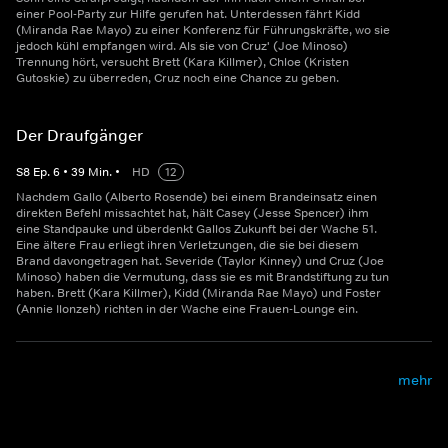
einer Pool-Party zur Hilfe gerufen hat. Unterdessen fährt Kidd
(Miranda Rae Mayo) zu einer Konferenz für Führungskräfte, wo sie
jedoch kühl empfangen wird. Als sie von Cruz' (Joe Minoso)
Trennung hört, versucht Brett (Kara Killmer), Chloe (Kristen
Gutoskie) zu überreden, Cruz noch eine Chance zu geben.
Der Draufgänger
S
8
Ep.
6
•
39
Min.
•
HD
12
Nachdem Gallo (Alberto Rosende) bei einem Brandeinsatz einen
direkten Befehl missachtet hat, hält Casey (Jesse Spencer) ihm
eine Standpauke und überdenkt Gallos Zukunft bei der Wache 51.
Eine ältere Frau erliegt ihren Verletzungen, die sie bei diesem
Brand davongetragen hat. Severide (Taylor Kinney) und Cruz (Joe
Minoso) haben die Vermutung, dass sie es mit Brandstiftung zu tun
haben. Brett (Kara Killmer), Kidd (Miranda Rae Mayo) und Foster
(Annie Ilonzeh) richten in der Wache eine Frauen-Lounge ein.
mehr