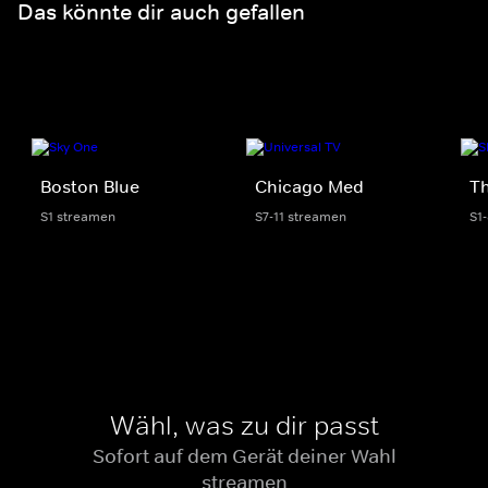
Das könnte dir auch gefallen
Boston Blue
Chicago Med
Th
S1 streamen
S7-11 streamen
S1
Wähl, was zu dir passt
Sofort auf dem Gerät deiner Wahl
streamen