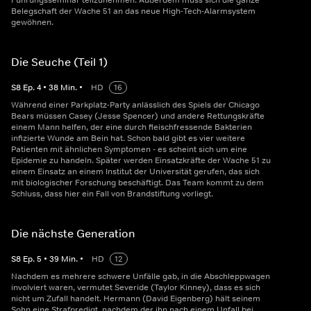
Führungsseminar teilzunehmen. Außerdem muss sich die ganze
Belegschaft der Wache 51 an das neue High-Tech-Alarmsystem
gewöhnen.
Die Seuche (Teil 1)
S
8
Ep.
4
•
38
Min.
•
HD
16
Während einer Parkplatz-Party anlässlich des Spiels der Chicago
Bears müssen Casey (Jesse Spencer) und andere Rettungskräfte
einem Mann helfen, der eine durch fleischfressende Bakterien
infizierte Wunde am Bein hat. Schon bald gibt es vier weitere
Patienten mit ähnlichen Symptomen - es scheint sich um eine
Epidemie zu handeln. Später werden Einsatzkräfte der Wache 51 zu
einem Einsatz an einem Institut der Universität gerufen, das sich
mit biologischer Forschung beschäftigt. Das Team kommt zu dem
Schluss, dass hier ein Fall von Brandstiftung vorliegt.
Die nächste Generation
S
8
Ep.
5
•
39
Min.
•
HD
12
Nachdem es mehrere schwere Unfälle gab, in die Abschleppwagen
involviert waren, vermutet Severide (Taylor Kinney), dass es sich
nicht um Zufall handelt. Hermann (David Eigenberg) hält seinem
Sohn eine Strafpredigt, nachdem der ihn nach einem Unfall bei