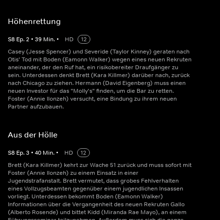
Höhenrettung
S
8
Ep.
2
•
39
Min.
•
HD
12
Casey (Jesse Spencer) und Severide (Taylor Kinney) geraten nach
Otis' Tod mit Boden (Eamonn Walker) wegen eines neuen Rekruten
aneinander, der den Ruf hat, ein risikobereiter Draufgänger zu
sein. Unterdessen denkt Brett (Kara Killmer) darüber nach, zurück
nach Chicago zu ziehen. Hermann (David Eigenberg) muss einen
neuen Investor für das "Molly's" finden, um die Bar zu retten.
Foster (Annie Ilonzeh) versucht, eine Bindung zu ihrem neuen
Partner aufzubauen.
Aus der Hölle
S
8
Ep.
3
•
40
Min.
•
HD
12
Brett (Kara Killmer) kehrt zur Wache 51 zurück und muss sofort mit
Foster (Annie Ilonzeh) zu einem Einsatz in einer
Jugendstrafanstalt. Brett vermutet, dass grobes Fehlverhalten
eines Vollzugsbeamten gegenüber einem jugendlichen Insassen
vorliegt. Unterdessen bekommt Boden (Eamonn Walker)
Informationen über die Vergangenheit des neuen Rekruten Gallo
(Alberto Rosende) und bittet Kidd (Miranda Rae Mayo), an einem