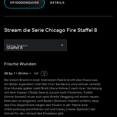
EPISODENGUIDE
DETAILS
Stream die Serie Chicago Fire Staffel 8
Select Season
Frische Wunden
S
8
Ep.
1
•
39
Min.
•
HD
12
Bei einem Brand in einer Matratzen-Fabrik bricht das Chaos aus,
ein Boiler explodiert, und Otis (Yuri Sardarov) wird schwer verletzt.
Drei Monate später zieht Brett (Kara Killmer) nach ihrer Verlobung
mit dem Kaplan (Teddy Sears) zurück nach Fowlerton. Foster
(Annie Ilonzeh) muss sich nach Bretts Weggang mit einem neuen
Rekruten arrangieren, und Boden (Eamonn Walker) erfährt, dass
das Fire Department wegen des Feuers in der Fabrik eine
Untersuchung durchführen will und Casey (Jesse Spencer) die
Schuld für den Verlauf des Einsatzes gibt.