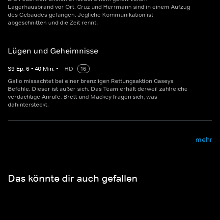
Lagerhausbrand vor Ort. Cruz und Herrmann sind in einem Aufzug
des Gebäudes gefangen. Jegliche Kommunikation ist
abgeschnitten und die Zeit rennt.
Lügen und Geheimnisse
S
9
Ep.
6
•
40
Min.
•
HD
16
Gallo missachtet bei einer brenzligen Rettungsaktion Caseys
Befehle. Dieser ist außer sich. Das Team erhält derweil zahlreiche
verdächtige Anrufe. Brett und Mackey fragen sich, was
dahintersteckt.
mehr
Das könnte dir auch gefallen