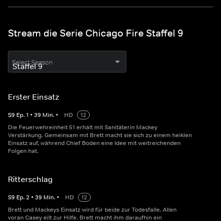
Stream die Serie Chicago Fire Staffel 9
Select Season
Erster Einsatz
S
9
Ep.
1
•
39
Min.
•
HD
12
Die Feuerwehreinheit 51 erhält mit Sanitäterin Mackey
Verstärkung. Gemeinsam mit Brett macht sie sich zu einem heiklen
Einsatz auf, während Chief Boden eine Idee mit weitreichenden
Folgen hat.
Ritterschlag
S
9
Ep.
2
•
39
Min.
•
HD
12
Brett und Mackeys Einsatz wird für beide zur Todesfalle. Allen
voran Casey eilt zur Hilfe. Brett macht ihm daraufhin ein