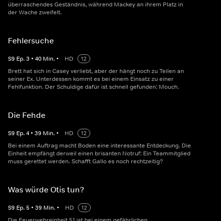
überraschendes Geständnis, während Mackey an ihrem Platz in
der Wache zweifelt.
Fehlersuche
S
9
Ep.
3
•
40
Min.
•
HD
12
Brett hat sich in Casey verliebt, aber der hängt noch zu Teilen an
seiner Ex. Unterdessen kommt es bei einem Einsatz zu einer
Fehlfunktion. Der Schuldige dafür ist schnell gefunden: Mouch.
Die Fehde
S
9
Ep.
4
•
39
Min.
•
HD
12
Bei einem Auftrag macht Boden eine interessante Entdeckung. Die
Einheit empfängt derweil einen brisanten Notruf: Ein Teammitglied
muss gerettet werden. Schafft Gallo es noch rechtzeitig?
Was würde Otis tun?
S
9
Ep.
5
•
39
Min.
•
HD
12
Die Feuerwehreinheit 51 ist bei einem gefährlichen