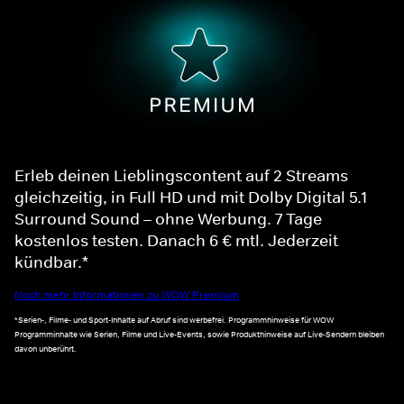
Erleb deinen Lieblingscontent auf 2 Streams
gleichzeitig, in Full HD und mit Dolby Digital 5.1
Surround Sound – ohne Werbung. 7 Tage
kostenlos testen. Danach 6 € mtl. Jederzeit
kündbar.*
Noch mehr Informationen zu WOW Premium
*Serien-, Filme- und Sport-Inhalte auf Abruf sind werbefrei. Programmhinweise für WOW
Programminhalte wie Serien, Filme und Live-Events, sowie Produkthinweise auf Live-Sendern bleiben
davon unberührt.