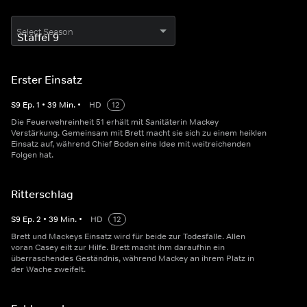
Select Season
Erster Einsatz
S
9
Ep.
1
•
39
Min.
•
HD
12
Die Feuerwehreinheit 51 erhält mit Sanitäterin Mackey
Verstärkung. Gemeinsam mit Brett macht sie sich zu einem heiklen
Einsatz auf, während Chief Boden eine Idee mit weitreichenden
Folgen hat.
Ritterschlag
S
9
Ep.
2
•
39
Min.
•
HD
12
Brett und Mackeys Einsatz wird für beide zur Todesfalle. Allen
voran Casey eilt zur Hilfe. Brett macht ihm daraufhin ein
überraschendes Geständnis, während Mackey an ihrem Platz in
der Wache zweifelt.