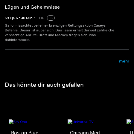
Lügen und Geheimnisse
S
9
Ep.
6
•
40
Min.
•
HD
16
Gallo missachtet bei einer brenzligen Rettungsaktion Caseys
Befehle. Dieser ist außer sich. Das Team erhält derweil zahlreiche
verdächtige Anrufe. Brett und Mackey fragen sich, was
dahintersteckt.
mehr
Das könnte dir auch gefallen
Boston Blue
Chicago Med
Th