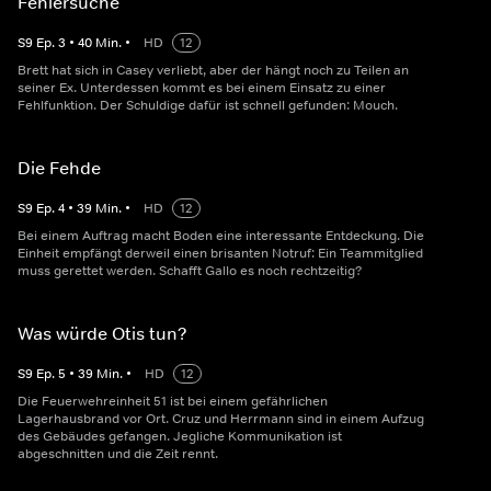
Fehlersuche
S
9
Ep.
3
•
40
Min.
•
HD
12
Brett hat sich in Casey verliebt, aber der hängt noch zu Teilen an
seiner Ex. Unterdessen kommt es bei einem Einsatz zu einer
Fehlfunktion. Der Schuldige dafür ist schnell gefunden: Mouch.
Die Fehde
S
9
Ep.
4
•
39
Min.
•
HD
12
Bei einem Auftrag macht Boden eine interessante Entdeckung. Die
Einheit empfängt derweil einen brisanten Notruf: Ein Teammitglied
muss gerettet werden. Schafft Gallo es noch rechtzeitig?
Was würde Otis tun?
S
9
Ep.
5
•
39
Min.
•
HD
12
Die Feuerwehreinheit 51 ist bei einem gefährlichen
Lagerhausbrand vor Ort. Cruz und Herrmann sind in einem Aufzug
des Gebäudes gefangen. Jegliche Kommunikation ist
abgeschnitten und die Zeit rennt.