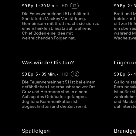
S
9
Ep.
1
•
39
Min.
•
HD
12
S
9
Ep.
2
•
Die Feuerwehreinheit 51 erhält mit
Brett und 
Sanitäterin Mackey Verstärkung.
beide zur T
Gemeinsam mit Brett macht sie sich zu
eilt zur Hi
einem heiklen Einsatz auf, während
ein überra
Chief Boden eine Idee mit
während Ma
weitreichenden Folgen hat.
Wache zwei
Was würde Otis tun?
Lügen u
S
9
Ep.
5
•
39
Min.
•
HD
12
S
9
Ep.
6
•
Die Feuerwehreinheit 51 ist bei einem
Gallo missa
gefährlichen Lagerhausbrand vor Ort.
Rettungsak
Cruz und Herrmann sind in einem
ist außer s
Aufzug des Gebäudes gefangen.
zahlreiche 
Jegliche Kommunikation ist
und Mackey
abgeschnitten und die Zeit rennt.
dahinterst
Spätfolgen
Brandge