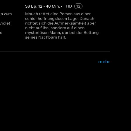
S
9
Ep.
12
•
40
Min.
•
HD
12
en zum
Mouch rettet eine Person aus einer
schier hoffnungslosen Lage. Danach
Violet
richtet sich die Aufmerksamkeit aber
nicht auf ihn, sondern auf einen
ie
mysteriösen Mann, der bei der Rettung
seines Nachbarn half.
mehr