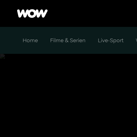
Home
Filme & Serien
Live-Sport