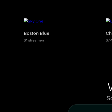
Boston Blue
Ch
S1 streamen
S7-
S