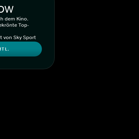
WOW
ch dem Kino.
ekrönte Top-
t von Sky Sport
MTL.