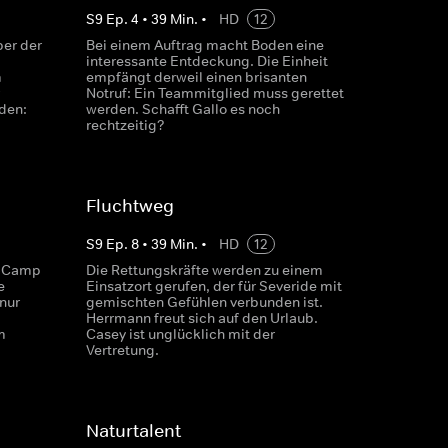
S
9
Ep.
4
•
39
Min.
•
HD
12
ber der
Bei einem Auftrag macht Boden eine
.
interessante Entdeckung. Die Einheit
m
empfängt derweil einen brisanten
Notruf: Ein Teammitglied muss gerettet
nden:
werden. Schafft Gallo es noch
rechtzeitig?
Fluchtweg
S
9
Ep.
8
•
39
Min.
•
HD
12
n-Camp
Die Rettungskräfte werden zu einem
e
Einsatzort gerufen, der für Severide mit
nur
gemischten Gefühlen verbunden ist.
Herrmann freut sich auf den Urlaub.
m
Casey ist unglücklich mit der
Vertretung.
Naturtalent