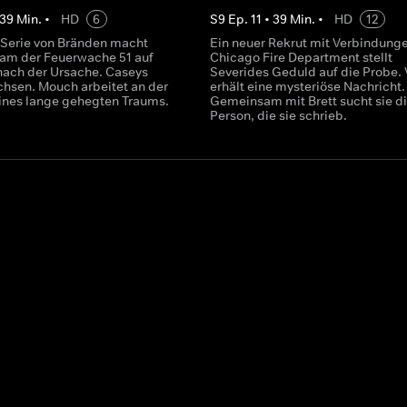
39
Min.
•
HD
6
S
9
Ep.
11
•
39
Min.
•
HD
12
 Serie von Bränden macht
Ein neuer Rekrut mit Verbindung
eam der Feuerwache 51 auf
Chicago Fire Department stellt
nach der Ursache. Caseys
Severides Geduld auf die Probe. 
hsen. Mouch arbeitet an der
erhält eine mysteriöse Nachricht.
eines lange gehegten Traums.
Gemeinsam mit Brett sucht sie d
Person, die sie schrieb.