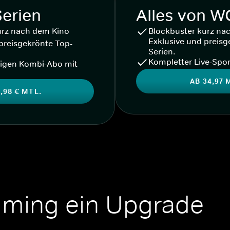
Serien
Alles von 
urz nach dem Kino
Blockbuster kurz na
Exklusive und preisg
preisgekrönte Top-
Serien.
Kompletter Live-Spor
igen Kombi-Abo mit
AB 34,97 
,98 € MTL.
aming ein Upgrade