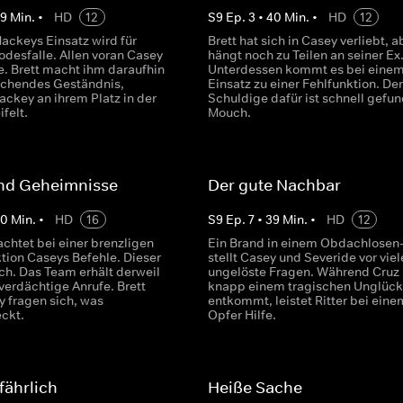
39
Min.
•
HD
12
S
9
Ep.
3
•
40
Min.
•
HD
12
Mackeys Einsatz wird für
Brett hat sich in Casey verliebt, a
odesfalle. Allen voran Casey
hängt noch zu Teilen an seiner Ex
lfe. Brett macht ihm daraufhin
Unterdessen kommt es bei eine
schendes Geständnis,
Einsatz zu einer Fehlfunktion. Der
ckey an ihrem Platz in der
Schuldige dafür ist schnell gefu
felt.
Mouch.
nd Geheimnisse
Der gute Nachbar
40
Min.
•
HD
16
S
9
Ep.
7
•
39
Min.
•
HD
12
chtet bei einer brenzligen
Ein Brand in einem Obdachlose
tion Caseys Befehle. Dieser
stellt Casey und Severide vor viel
ich. Das Team erhält derweil
ungelöste Fragen. Während Cruz 
verdächtige Anrufe. Brett
knapp einem tragischen Unglück
 fragen sich, was
entkommt, leistet Ritter bei eine
eckt.
Opfer Hilfe.
fährlich
Heiße Sache