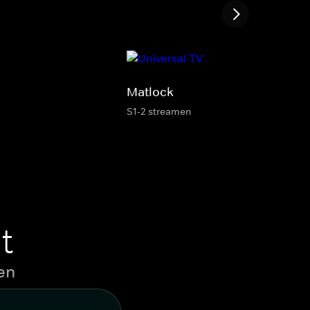
Matlock
S1-2 streamen
t
en