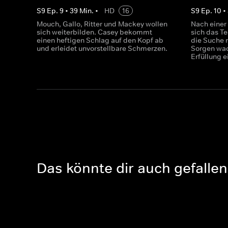
S
9
Ep.
9
•
39
Min.
•
HD
16
S
9
Ep.
10
•
Mouch, Gallo, Ritter und Mackey wollen
Nach einer
sich weiterbilden. Casey bekommt
sich das T
einen heftigen Schlag auf den Kopf ab
die Suche 
und erleidet unvorstellbare Schmerzen.
Sorgen wac
Erfüllung 
Das könnte dir auch gefallen