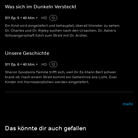
Was sich im Dunkeln Versteckt
S
11
Ep.
5
•
40
Min.
•
HD
12
Ein Kind wird eingeliefert und behauptet, überall Monster zu sehen.
Dr. Charles und Dr. Ripley suchen nach den Ursachen. Dr. Ashers
Schwangerschaft führt zum Streit mit Dr. Archer.
Unsere Geschichte
S
11
Ep.
6
•
40
Min.
•
HD
12
Sharon Goodwins Familie trifft sich, weil ihr Ex-Mann Bert schwer
krank ist. Nach einem Streit kommt ein Geheimnis ans Licht. Zwei
Kinder mit Hornissenstichen werden eingeliefert.
mehr
Das könnte dir auch gefallen