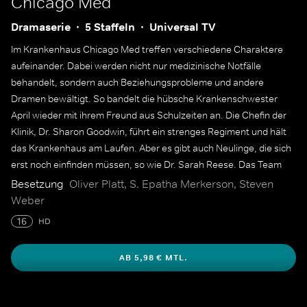
Chicago Med
Dramaserie
5 Staffeln
Universal TV
Im Krankenhaus Chicago Med treffen verschiedene Charaktere
aufeinander. Dabei werden nicht nur medizinische Notfälle
behandelt, sondern auch Beziehungsprobleme und andere
Dramen bewältigt. So bandelt die hübsche Krankenschwester
April wieder mit ihrem Freund aus Schulzeiten an. Die Chefin der
Klinik, Dr. Sharon Goodwin, führt ein strenges Regiment und hält
das Krankenhaus am Laufen. Aber es gibt auch Neulinge, die sich
erst noch einfinden müssen, so wie Dr. Sarah Reese. Das Team
geht gemeinsam an Grenzen, um die Patienten zu behandeln.
Besetzung
Oliver Platt, S. Epatha Merkerson, Steven
Weber
16
HD
AB 5,98 € MTL.