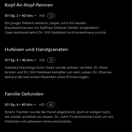
Kopf-An-Kopf-Rennen
S
11
Ep.
2
•
40
Min.
•
HD
12
Ein junger Patient namens Jasper wird mit akuten
Bauchschmerzen ins Gaffney Medical Center eingeliefert.
Überraschend kehrt Dr. Will Halstead ins Krankenhaus zurück.
Hufeisen und Handgranaten
S
11
Ep.
3
•
40
Min.
•
HD
12
Natalies Mannings Sohn Owen wurde schwer verletzt. Dr. Dean
Archer und Dr. Will Halstead kämpfen um sein Leben. Dr. Charles
betreut derweil einen Patienten ohne Erinnerungen.
Familie Gefunden
S
11
Ep.
4
•
40
Min.
•
HD
16
Einem Tischler wurde die Hand abgetrennt, doch er weigert sich,
sie wieder annähen zu lassen. Dr. John Frost kümmert sich um ein
Mädchen mit schwerer Immunschwäche.