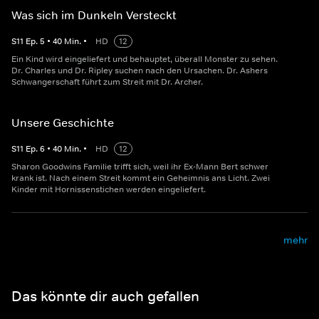
Was sich im Dunkeln Versteckt
S
11
Ep.
5
•
40
Min.
•
HD
12
Ein Kind wird eingeliefert und behauptet, überall Monster zu sehen.
Dr. Charles und Dr. Ripley suchen nach den Ursachen. Dr. Ashers
Schwangerschaft führt zum Streit mit Dr. Archer.
Unsere Geschichte
S
11
Ep.
6
•
40
Min.
•
HD
12
Sharon Goodwins Familie trifft sich, weil ihr Ex-Mann Bert schwer
krank ist. Nach einem Streit kommt ein Geheimnis ans Licht. Zwei
Kinder mit Hornissenstichen werden eingeliefert.
mehr
Das könnte dir auch gefallen