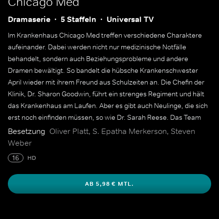
Chicago Med
Dramaserie
5 Staffeln
Universal TV
Im Krankenhaus Chicago Med treffen verschiedene Charaktere
aufeinander. Dabei werden nicht nur medizinische Notfälle
behandelt, sondern auch Beziehungsprobleme und andere
Dramen bewältigt. So bandelt die hübsche Krankenschwester
April wieder mit ihrem Freund aus Schulzeiten an. Die Chefin der
Klinik, Dr. Sharon Goodwin, führt ein strenges Regiment und hält
das Krankenhaus am Laufen. Aber es gibt auch Neulinge, die sich
erst noch einfinden müssen, so wie Dr. Sarah Reese. Das Team
geht gemeinsam an Grenzen, um die Patienten zu behandeln.
Besetzung
Oliver Platt, S. Epatha Merkerson, Steven
Weber
16
HD
AB 5,98 € MTL.