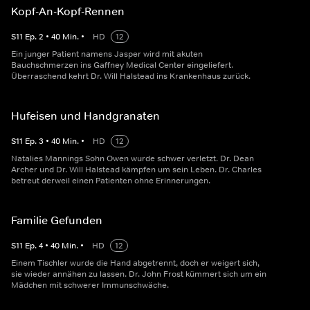
Kopf-An-Kopf-Rennen
S
11
Ep.
2
•
40
Min.
•
HD
12
Ein junger Patient namens Jasper wird mit akuten
Bauchschmerzen ins Gaffney Medical Center eingeliefert.
Überraschend kehrt Dr. Will Halstead ins Krankenhaus zurück.
Hufeisen und Handgranaten
S
11
Ep.
3
•
40
Min.
•
HD
12
Natalies Mannings Sohn Owen wurde schwer verletzt. Dr. Dean
Archer und Dr. Will Halstead kämpfen um sein Leben. Dr. Charles
betreut derweil einen Patienten ohne Erinnerungen.
Familie Gefunden
S
11
Ep.
4
•
40
Min.
•
HD
12
Einem Tischler wurde die Hand abgetrennt, doch er weigert sich,
sie wieder annähen zu lassen. Dr. John Frost kümmert sich um ein
Mädchen mit schwerer Immunschwäche.