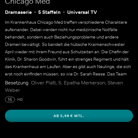
Chicago Med
Dramaserie
5 Staffeln
Universal TV
Im Krankenhaus Chicago Med treffen verschiedene Charaktere
aufeinander. Dabei werden nicht nur medizinische Notfälle
behandelt, sondern auch Beziehungsprobleme und andere
Dramen bewältigt. So bandelt die hübsche Krankenschwester
April wieder mit ihrem Freund aus Schulzeiten an. Die Chefin der
Klinik, Dr. Sharon Goodwin, führt ein strenges Regiment und hält
das Krankenhaus am Laufen. Aber es gibt auch Neulinge, die sich
erst noch einfinden müssen, so wie Dr. Sarah Reese. Das Team
geht gemeinsam an Grenzen, um die Patienten zu behandeln.
Besetzung
Oliver Platt, S. Epatha Merkerson, Steven
Weber
16
HD
AB 5,98 € MTL.