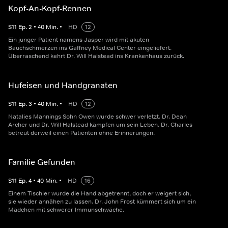
Kopf-An-Kopf-Rennen
S
11
Ep.
2
•
40
Min.
•
HD
12
Ein junger Patient namens Jasper wird mit akuten
Bauchschmerzen ins Gaffney Medical Center eingeliefert.
Überraschend kehrt Dr. Will Halstead ins Krankenhaus zurück.
Hufeisen und Handgranaten
S
11
Ep.
3
•
40
Min.
•
HD
12
Natalies Mannings Sohn Owen wurde schwer verletzt. Dr. Dean
Archer und Dr. Will Halstead kämpfen um sein Leben. Dr. Charles
betreut derweil einen Patienten ohne Erinnerungen.
Familie Gefunden
S
11
Ep.
4
•
40
Min.
•
HD
16
Einem Tischler wurde die Hand abgetrennt, doch er weigert sich,
sie wieder annähen zu lassen. Dr. John Frost kümmert sich um ein
Mädchen mit schwerer Immunschwäche.