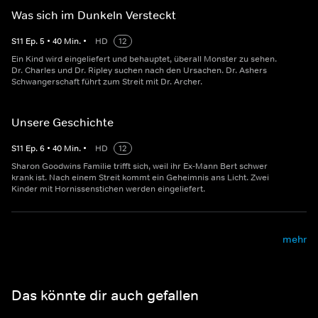
Was sich im Dunkeln Versteckt
S
11
Ep.
5
•
40
Min.
•
HD
12
Ein Kind wird eingeliefert und behauptet, überall Monster zu sehen.
Dr. Charles und Dr. Ripley suchen nach den Ursachen. Dr. Ashers
Schwangerschaft führt zum Streit mit Dr. Archer.
Unsere Geschichte
S
11
Ep.
6
•
40
Min.
•
HD
12
Sharon Goodwins Familie trifft sich, weil ihr Ex-Mann Bert schwer
krank ist. Nach einem Streit kommt ein Geheimnis ans Licht. Zwei
Kinder mit Hornissenstichen werden eingeliefert.
mehr
Das könnte dir auch gefallen