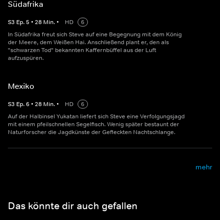
Südafrika
S
3
Ep.
5
•
28
Min.
•
HD
6
In Südafrika freut sich Steve auf eine Begegnung mit dem König
der Meere, dem Weißen Hai. Anschließend plant er, den als
"schwarzen Tod" bekannten Kaffernbüffel aus der Luft
aufzuspüren.
Mexiko
S
3
Ep.
6
•
28
Min.
•
HD
6
Auf der Halbinsel Yukatan liefert sich Steve eine Verfolgungsjagd
mit einem pfeilschnellen Segelfisch. Wenig später bestaunt der
Naturforscher die Jagdkünste der Gefleckten Nachtschlange.
mehr
Das könnte dir auch gefallen