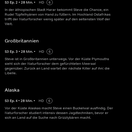
S
3
Ep.
2
•
28
Min.
•
HD
6
In der äthiopischen Stadt Harar bekommt Steve die Chance, ein
Rudel Tüpfelhyänen von Hand zu füttern. Im Hochland Ostafrikas
trifft der Naturforscher wenig später auf den seltensten Wolf der
Welt.
Großbritannien
S
3
Ep.
3
•
28
Min.
•
HD
6
Steve ist in Großbritannien unterwegs. Vor der Küste Plymouths
sieht sich der Naturforscher dem gefürchteten Meeraal
gegenüber. Zurück an Land wartet der nächste Killer auf ihn: die
Libelle.
Alaska
S
3
Ep.
4
•
28
Min.
•
HD
6
Vor der Küste Alaskas macht Steve einen Buckelwal ausfindig. Der
Naturforscher studiert intensiv dessen Jagdtechniken, bevor er
sich an Land auf die Suche nach Grizzlybären macht.