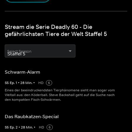
Stream die Serie Deadly 60 - Die
gefährlichsten Tiere der Welt Staffel 5
Select Season
Schwarm-Alarm
S
5
Ep.
1
•
28
Min.
•
HD
6
Eines der beeindruckendsten Tierphänomene sieht man sogar vom
Weltall aus: den Köderball. Steve Backshall geht auf die Suche nach
den kompakten Fisch-Schwärmen.
Das Raubkatzen-Special
S
5
Ep.
2
•
28
Min.
•
HD
6