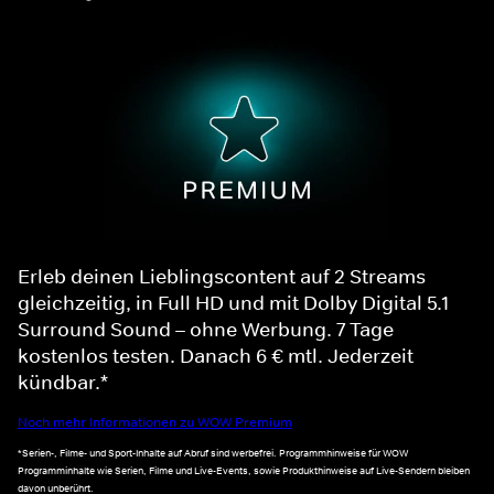
Erleb deinen Lieblingscontent auf 2 Streams
gleichzeitig, in Full HD und mit Dolby Digital 5.1
Surround Sound – ohne Werbung. 7 Tage
kostenlos testen. Danach 6 € mtl. Jederzeit
kündbar.*
Noch mehr Informationen zu WOW Premium
*Serien-, Filme- und Sport-Inhalte auf Abruf sind werbefrei. Programmhinweise für WOW
Programminhalte wie Serien, Filme und Live-Events, sowie Produkthinweise auf Live-Sendern bleiben
davon unberührt.