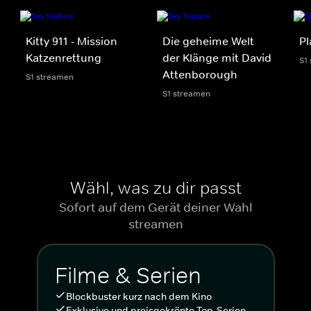
Kitty 911 - Mission
Die geheime Welt
Pl
Katzenrettung
der Klänge mit David
S1
Attenborough
S1 streamen
S1 streamen
Wähl, was zu dir passt
Sofort auf dem Gerät deiner Wahl
streamen
Filme & Serien
Blockbuster kurz nach dem Kino
Exklusive und preisgekrönte Top-Serien