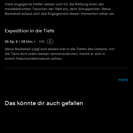
Viele engagierte Helfer setzen sich für die Rettung einer der
meistbedrohten Tierarten der Welt ein, dem Schuppentier. Steve
Backshall schaut sich das Engagement dieser Menschen näher an.
Expedition in die Tiefe
S
5
Ep.
6
•
28
Min.
•
HD
6
Steve Backshall wagt sich dieses Mal in die Tiefen des Ozeans. Um
die Tiere dort unten besser kennenzulernen, macht er sich in
einem Naturkundemuseum schlau.
mehr
Das könnte dir auch gefallen