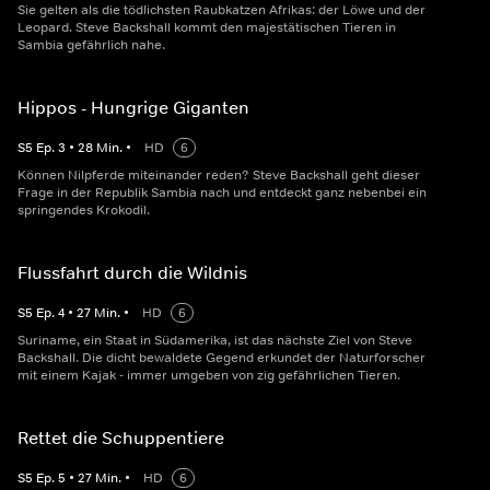
Sie gelten als die tödlichsten Raubkatzen Afrikas: der Löwe und der
Leopard. Steve Backshall kommt den majestätischen Tieren in
Sambia gefährlich nahe.
Hippos - Hungrige Giganten
S
5
Ep.
3
•
28
Min.
•
HD
6
Können Nilpferde miteinander reden? Steve Backshall geht dieser
Frage in der Republik Sambia nach und entdeckt ganz nebenbei ein
springendes Krokodil.
Flussfahrt durch die Wildnis
S
5
Ep.
4
•
27
Min.
•
HD
6
Suriname, ein Staat in Südamerika, ist das nächste Ziel von Steve
Backshall. Die dicht bewaldete Gegend erkundet der Naturforscher
mit einem Kajak - immer umgeben von zig gefährlichen Tieren.
Rettet die Schuppentiere
S
5
Ep.
5
•
27
Min.
•
HD
6