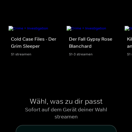
Cold Case Files - Der
Der Fall Gypsy Rose
Ki
Grim Sleeper
Blanchard
an
S1 streamen
S1-3 streamen
S1
Wähl, was zu dir passt
Sofort auf dem Gerät deiner Wahl
streamen