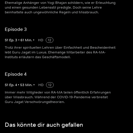
Ehemalige Anhänger von Yogi Bhajan schildern, wie er Erleuchtung
und einen gesunden Lebensstil predigte. Doch seine Lehre
beinhaltete auch ungewöhnliche Regeln und Missbrauch.
Episode 3
S
1
Ep.
3
•
61
Min.
•
HD
12
Trotz ihrer spirituellen Lehren über Einfachheit und Bescheidenheit
lebt Guru Jagat im Luxus. Ehemalige Mitarbeiter des RA-MA-
Instituts erläutern das Geschäftsmodell.
Episode 4
S
1
Ep.
4
•
53
Min.
•
HD
12
Immer mehr Mitglieder von RA-MA teilen öffentlich Erfahrungen
über Missbrauch. Während der COVID-19-Pandemie verbreitet
Guru Jagat Verschwörungstheorien.
Das könnte dir auch gefallen