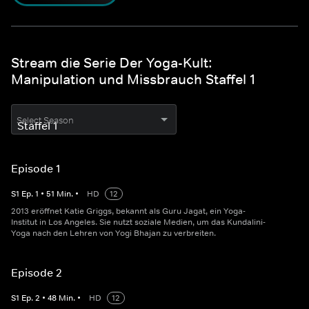
Stream die Serie Der Yoga-Kult:
Manipulation und Missbrauch Staffel 1
Select Season
Episode 1
S
1
Ep.
1
•
51
Min.
•
HD
12
2013 eröffnet Katie Griggs, bekannt als Guru Jagat, ein Yoga-
Institut in Los Angeles. Sie nutzt soziale Medien, um das Kundalini-
Yoga nach den Lehren von Yogi Bhajan zu verbreiten.
Episode 2
S
1
Ep.
2
•
48
Min.
•
HD
12