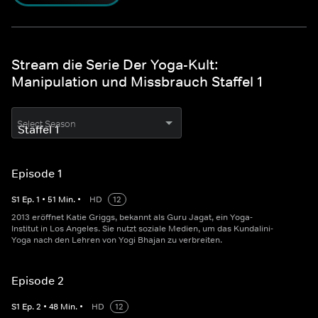
Stream die Serie Der Yoga-Kult:
Manipulation und Missbrauch Staffel 1
Select Season
Episode 1
S
1
Ep.
1
•
51
Min.
•
HD
12
2013 eröffnet Katie Griggs, bekannt als Guru Jagat, ein Yoga-
Institut in Los Angeles. Sie nutzt soziale Medien, um das Kundalini-
Yoga nach den Lehren von Yogi Bhajan zu verbreiten.
Episode 2
S
1
Ep.
2
•
48
Min.
•
HD
12