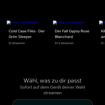
Cold Case Files - Der
Der Fall Gypsy Rose
Ki
Grim Sleeper
Blanchard
an
S1 streamen
S1-3 streamen
S1
Wähl, was zu dir passt
Sofort auf dem Gerät deiner Wahl
streamen