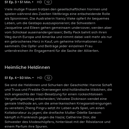
S
1
Ep.
3
•
51
Min.
•
HD
12
Viele mutige Frauen trotzen den gesellschaftlichen Normen und
spielen während des Zweiten Weltkriegs eine entscheidende Rolle
als Spioninnen. Die Australierin Nancy Wake opfert ihr bequemes
Leben, um die Gestapo auszuspionieren; die Schwestern
Jacqueline und Eileen gehen gemeinsam undercover, werden aber
vom Schicksal auseinandergerissen; Betty Pack bahnt sich ihren
Weg durch Europa und Amerika und nimmt dabei weit mehr als nur
ein gebrochenes Herz in Kauf, um geheime Informationen zu
sammeln. Die Opfer und Beiträge jeder einzelnen Frau
unterstreichen ihr Engagement für die Sache der Alliierten.
Heimliche Heldinnen
S
1
Ep.
4
•
50
Min.
•
HD
12
Sie sind die Heldinnen und Schurken der Geschichte: Hannie Schaft
und Truus und Freddie Overseegen sind holländische Mädchen, die
sich angesichts der Nazi-Besatzung für einen rücksichtslosen
Vergeltungsschlag entscheiden; Velvalee Dickinson wendet eine
geniale Methode an, um die amerikanischen Kriegsanstrengungen
zu vereiteln; Zheng Pingru setzt ihr Leben aufs Spiel, um einen
Kollaborateur zu jagen; die dreifache Mutter Odette Sansom
kämpft in Frankreich gegen die Nazis; Catherine Dior, die
Schwester des Modeschöpfers, hinterlässt mit der Résistance und
einem Parfum ihre Spuren.