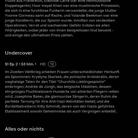
Flucht aus Frankreich; Mathilde Carré war eine heimtückische
Doppelagentin; Noor Inayat Khan war eine muslimische Prinzessin,
die sich in eine furchtlose Funkerin verwandelte; die junge Mutter
Yvonne Cormeau sann auf Rache, und Yolande Beekman war eine
junge Künstlerin, die zur Spionin wurde. Inmitten von verdeckten
Operationen, Verrat und wachsender Gefahr trotzen sie allen
Widrigkeiten, wobei jeder von ihnen beispiellosen Mut beweist -
und einige den ultimativen Preis zahlen.
Undercover
S
1
Ep.
2
•
53
Min.
•
HD
12
Im Zweiten Weltkrieg arbeiten Frauen unterschiedlichster Herkunft
als Spioninnen: Krystyna Skarbek, die polnische Aristokratin, deren
waghalsige Taten ihr den Titel "Churchills Lieblingsspionin"
einbringen; Andrée de Jongh, das belgische Mädchen, dessen
ehrgeiziges Fluchtnetzwerk Hunderte von alliierten Fliegern retten
wird; Josephine Baker, die glamouröse Sängerin, deren Ruhm die
perfekte Tarnung für ihre Anti-Nazi-Aktivitäten bietet; und die
Bordellbetreiberin Kitty Schmidt, deren von den Nazis geführtes
Etablissement sowohl Geheimnisse als auch Vergnügen anbietet.
Alles oder nichts