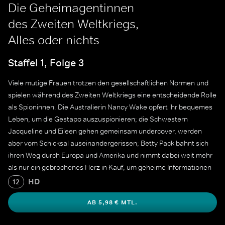
Die Geheimagentinnen
des Zweiten Weltkriegs,
Alles oder nichts
Staffel 1, Folge 3
Viele mutige Frauen trotzen den gesellschaftlichen Normen und
spielen während des Zweiten Weltkriegs eine entscheidende Rolle
als Spioninnen. Die Australierin Nancy Wake opfert ihr bequemes
Leben, um die Gestapo auszuspionieren; die Schwestern
Jacqueline und Eileen gehen gemeinsam undercover, werden
aber vom Schicksal auseinandergerissen; Betty Pack bahnt sich
ihren Weg durch Europa und Amerika und nimmt dabei weit mehr
als nur ein gebrochenes Herz in Kauf, um geheime Informationen
zu sammeln. Die Opfer und Beiträge jeder einzelnen Frau
HD
12
unterstreichen ihr Engagement für die Sache der Alliierten.
AB 5,98 € MTL.