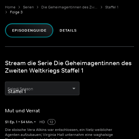
Home
Serien
Die Geheimagentinnen des Zweiten Weltkriegs
Staffel 1
Folge 3
EPISODENGUIDE
DETAILS
Stream die Serie Die Geheimagentinnen des
Zweiten Weltkriegs Staffel 1
Select Season
Mut und Verrat
S
1
Ep.
1
•
54
Min.
•
HD
12
Die stoische Vera Atkins war entschlossen, ein Netz weiblicher
Agenten aufzubauen; Virginia Hall unternahm eine waghalsige