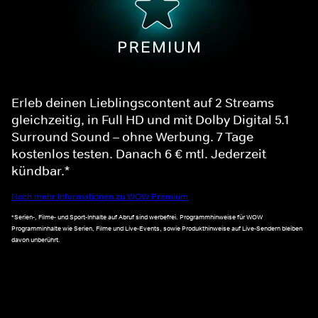
Erleb deinen Lieblingscontent auf 2 Streams
gleichzeitig, in Full HD und mit Dolby Digital 5.1
Surround Sound – ohne Werbung. 7 Tage
kostenlos testen. Danach 6 € mtl. Jederzeit
kündbar.*
Noch mehr Informationen zu WOW Premium
*Serien-, Filme- und Sport-Inhalte auf Abruf sind werbefrei. Programmhinweise für WOW
Programminhalte wie Serien, Filme und Live-Events, sowie Produkthinweise auf Live-Sendern bleiben
davon unberührt.