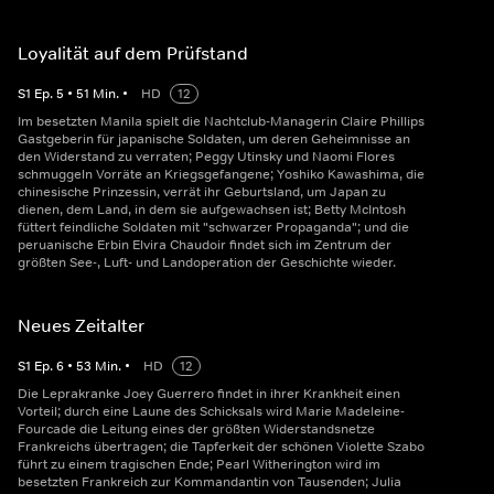
Loyalität auf dem Prüfstand
S
1
Ep.
5
•
51
Min.
•
HD
12
Im besetzten Manila spielt die Nachtclub-Managerin Claire Phillips
Gastgeberin für japanische Soldaten, um deren Geheimnisse an
den Widerstand zu verraten; Peggy Utinsky und Naomi Flores
schmuggeln Vorräte an Kriegsgefangene; Yoshiko Kawashima, die
chinesische Prinzessin, verrät ihr Geburtsland, um Japan zu
dienen, dem Land, in dem sie aufgewachsen ist; Betty McIntosh
füttert feindliche Soldaten mit "schwarzer Propaganda"; und die
peruanische Erbin Elvira Chaudoir findet sich im Zentrum der
größten See-, Luft- und Landoperation der Geschichte wieder.
Neues Zeitalter
S
1
Ep.
6
•
53
Min.
•
HD
12
Die Leprakranke Joey Guerrero findet in ihrer Krankheit einen
Vorteil; durch eine Laune des Schicksals wird Marie Madeleine-
Fourcade die Leitung eines der größten Widerstandsnetze
Frankreichs übertragen; die Tapferkeit der schönen Violette Szabo
führt zu einem tragischen Ende; Pearl Witherington wird im
besetzten Frankreich zur Kommandantin von Tausenden; Julia