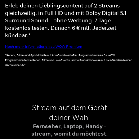
Erleb deinen Lieblingscontent auf 2 Streams
gleichzeitig, in Full HD und mit Dolby Digital 5.1
Surround Sound – ohne Werbung. 7 Tage
kostenlos testen. Danach 6 € mtl. Jederzeit
kündbar.*
Noch mehr Informationen zu WOW Premium
*Serien-, Filme- und Sport-Inhalte auf Abruf sind werbefrei. Programmhinweise für WOW
Programminhalte wie Serien, Filme und Live-Events, sowie Produkthinweise auf Live-Sendern bleiben
davon unberührt.
Stream auf dem Gerät
deiner Wahl
Fernseher, Laptop, Handy -
stream, womit du möchtest.