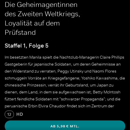
Die Geheimagentinnen
des Zweiten Weltkriegs,
Loyalität auf dem
Prüfstand
Staffel 1, Folge 5
Im besetzten Manila spielt die Nachtclub-Managerin Claire Phillips
Gastgeberin für japanische Soldaten, um deren Geheimnisse an
den Widerstand zu verraten; Peggy Utinsky und Naomi Flores
schmuggeln Vorräte an Kriegsgefangene; Yoshiko Kawashima, die
chinesische Prinzessin, verrät ihr Geburtsland, um Japan zu
dienen, dem Land, in dem sie aufgewachsen ist; Betty McIntosh
füttert feindliche Soldaten mit "schwarzer Propaganda"; und die
peruanische Erbin Elvira Chaudoir findet sich im Zentrum der
größten See-, Luft- und Landoperation der Geschichte wieder.
HD
12
AB 5,98 € MTL.