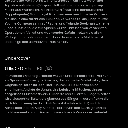
Die stoische Vera Atkins war entschlossen, ein Netz weiblicher
Agenten aufzubauen; Virginia Hall unternahm eine waghalsige
Flucht aus Frankreich; Mathilde Carré war eine heimtückische
Doppelagentin; Noor Inayat Khan war eine muslimische Prinzessin,
die sich in eine furchtlose Funkerin verwandelte; die junge Mutter
Yvonne Cormeau sann auf Rache, und Yolande Beekman war eine
junge Künstlerin, die zur Spionin wurde. Inmitten von verdeckten
Operationen, Verrat und wachsender Gefahr trotzen sie allen
Widrigkeiten, wobei jeder von ihnen beispiellosen Mut beweist -
und einige den ultimativen Preis zahlen.
Undercover
S
1
Ep.
2
•
53
Min.
•
HD
12
Im Zweiten Weltkrieg arbeiten Frauen unterschiedlichster Herkunft
als Spioninnen: Krystyna Skarbek, die polnische Aristokratin, deren
waghalsige Taten ihr den Titel "Churchills Lieblingsspionin"
einbringen; Andrée de Jongh, das belgische Mädchen, dessen
ehrgeiziges Fluchtnetzwerk Hunderte von alliierten Fliegern retten
wird; Josephine Baker, die glamouröse Sängerin, deren Ruhm die
perfekte Tarnung für ihre Anti-Nazi-Aktivitäten bietet; und die
Bordellbetreiberin Kitty Schmidt, deren von den Nazis geführtes
Etablissement sowohl Geheimnisse als auch Vergnügen anbietet.