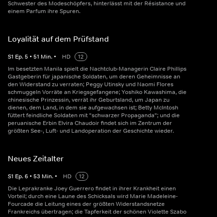
Schwester des Modeschöpfers, hinterlässt mit der Résistance und
einem Parfum ihre Spuren.
Loyalität auf dem Prüfstand
S
1
Ep.
5
•
51
Min.
•
HD
12
Im besetzten Manila spielt die Nachtclub-Managerin Claire Phillips
Gastgeberin für japanische Soldaten, um deren Geheimnisse an
den Widerstand zu verraten; Peggy Utinsky und Naomi Flores
schmuggeln Vorräte an Kriegsgefangene; Yoshiko Kawashima, die
chinesische Prinzessin, verrät ihr Geburtsland, um Japan zu
dienen, dem Land, in dem sie aufgewachsen ist; Betty McIntosh
füttert feindliche Soldaten mit "schwarzer Propaganda"; und die
peruanische Erbin Elvira Chaudoir findet sich im Zentrum der
größten See-, Luft- und Landoperation der Geschichte wieder.
Neues Zeitalter
S
1
Ep.
6
•
53
Min.
•
HD
12
Die Leprakranke Joey Guerrero findet in ihrer Krankheit einen
Vorteil; durch eine Laune des Schicksals wird Marie Madeleine-
Fourcade die Leitung eines der größten Widerstandsnetze
Frankreichs übertragen; die Tapferkeit der schönen Violette Szabo