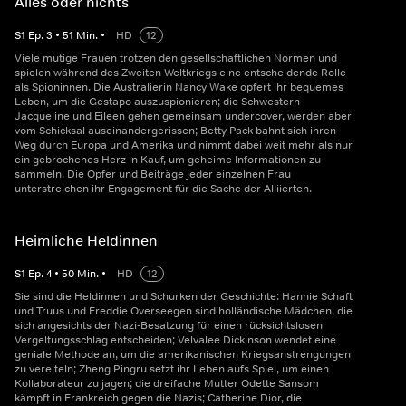
Alles oder nichts
S
1
Ep.
3
•
51
Min.
•
HD
12
Viele mutige Frauen trotzen den gesellschaftlichen Normen und
spielen während des Zweiten Weltkriegs eine entscheidende Rolle
als Spioninnen. Die Australierin Nancy Wake opfert ihr bequemes
Leben, um die Gestapo auszuspionieren; die Schwestern
Jacqueline und Eileen gehen gemeinsam undercover, werden aber
vom Schicksal auseinandergerissen; Betty Pack bahnt sich ihren
Weg durch Europa und Amerika und nimmt dabei weit mehr als nur
ein gebrochenes Herz in Kauf, um geheime Informationen zu
sammeln. Die Opfer und Beiträge jeder einzelnen Frau
unterstreichen ihr Engagement für die Sache der Alliierten.
Heimliche Heldinnen
S
1
Ep.
4
•
50
Min.
•
HD
12
Sie sind die Heldinnen und Schurken der Geschichte: Hannie Schaft
und Truus und Freddie Overseegen sind holländische Mädchen, die
sich angesichts der Nazi-Besatzung für einen rücksichtslosen
Vergeltungsschlag entscheiden; Velvalee Dickinson wendet eine
geniale Methode an, um die amerikanischen Kriegsanstrengungen
zu vereiteln; Zheng Pingru setzt ihr Leben aufs Spiel, um einen
Kollaborateur zu jagen; die dreifache Mutter Odette Sansom
kämpft in Frankreich gegen die Nazis; Catherine Dior, die