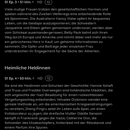
S
1
Ep.
3
•
51
Min.
•
HD
12
Viele mutige Frauen trotzen den gesellschaftlichen Normen und
spielen während des Zweiten Weltkriegs eine entscheidende Rolle
als Spioninnen. Die Australierin Nancy Wake opfert ihr bequemes
Leben, um die Gestapo auszuspionieren; die Schwestern
Jacqueline und Eileen gehen gemeinsam undercover, werden aber
vom Schicksal auseinandergerissen; Betty Pack bahnt sich ihren
Weg durch Europa und Amerika und nimmt dabei weit mehr als nur
ein gebrochenes Herz in Kauf, um geheime Informationen zu
sammeln. Die Opfer und Beiträge jeder einzelnen Frau
unterstreichen ihr Engagement für die Sache der Alliierten.
Heimliche Heldinnen
S
1
Ep.
4
•
50
Min.
•
HD
12
Sie sind die Heldinnen und Schurken der Geschichte: Hannie Schaft
und Truus und Freddie Overseegen sind holländische Mädchen, die
sich angesichts der Nazi-Besatzung für einen rücksichtslosen
Vergeltungsschlag entscheiden; Velvalee Dickinson wendet eine
geniale Methode an, um die amerikanischen Kriegsanstrengungen
zu vereiteln; Zheng Pingru setzt ihr Leben aufs Spiel, um einen
Kollaborateur zu jagen; die dreifache Mutter Odette Sansom
kämpft in Frankreich gegen die Nazis; Catherine Dior, die
Schwester des Modeschöpfers, hinterlässt mit der Résistance und
einem Parfum ihre Spuren.