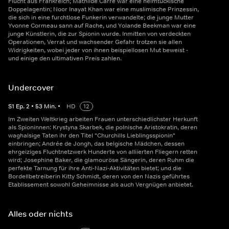
Flucht aus Frankreich; Mathilde Carré war eine heimtückische
Doppelagentin; Noor Inayat Khan war eine muslimische Prinzessin,
die sich in eine furchtlose Funkerin verwandelte; die junge Mutter
Yvonne Cormeau sann auf Rache, und Yolande Beekman war eine
junge Künstlerin, die zur Spionin wurde. Inmitten von verdeckten
Operationen, Verrat und wachsender Gefahr trotzen sie allen
Widrigkeiten, wobei jeder von ihnen beispiellosen Mut beweist -
und einige den ultimativen Preis zahlen.
Undercover
S
1
Ep.
2
•
53
Min.
•
HD
12
Im Zweiten Weltkrieg arbeiten Frauen unterschiedlichster Herkunft
als Spioninnen: Krystyna Skarbek, die polnische Aristokratin, deren
waghalsige Taten ihr den Titel "Churchills Lieblingsspionin"
einbringen; Andrée de Jongh, das belgische Mädchen, dessen
ehrgeiziges Fluchtnetzwerk Hunderte von alliierten Fliegern retten
wird; Josephine Baker, die glamouröse Sängerin, deren Ruhm die
perfekte Tarnung für ihre Anti-Nazi-Aktivitäten bietet; und die
Bordellbetreiberin Kitty Schmidt, deren von den Nazis geführtes
Etablissement sowohl Geheimnisse als auch Vergnügen anbietet.
Alles oder nichts