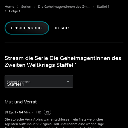
Home
Serien
Die Geheimagentinnen des Zweiten Weltkriegs
Staffel 1
Folge 1
EPISODENGUIDE
DETAILS
Stream die Serie Die Geheimagentinnen des
Zweiten Weltkriegs Staffel 1
Select Season
Mut und Verrat
S
1
Ep.
1
•
54
Min.
•
HD
12
Die stoische Vera Atkins war entschlossen, ein Netz weiblicher
Agenten aufzubauen; Virginia Hall unternahm eine waghalsige