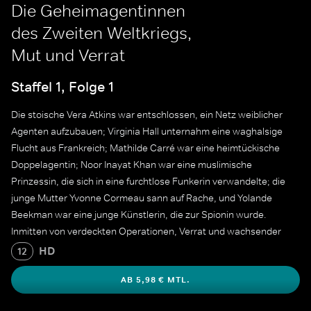
Die Geheimagentinnen
des Zweiten Weltkriegs,
Mut und Verrat
Staffel 1, Folge 1
Die stoische Vera Atkins war entschlossen, ein Netz weiblicher
Agenten aufzubauen; Virginia Hall unternahm eine waghalsige
Flucht aus Frankreich; Mathilde Carré war eine heimtückische
Doppelagentin; Noor Inayat Khan war eine muslimische
Prinzessin, die sich in eine furchtlose Funkerin verwandelte; die
junge Mutter Yvonne Cormeau sann auf Rache, und Yolande
Beekman war eine junge Künstlerin, die zur Spionin wurde.
Inmitten von verdeckten Operationen, Verrat und wachsender
Gefahr trotzen sie allen Widrigkeiten, wobei jeder von ihnen
HD
12
beispiellosen Mut beweist - und einige den ultimativen Preis
AB 5,98 € MTL.
zahlen.