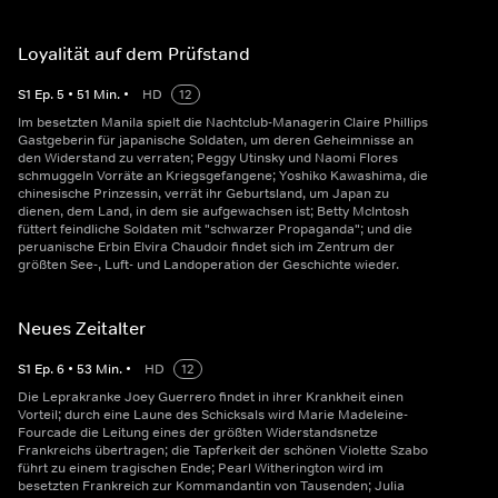
Loyalität auf dem Prüfstand
S
1
Ep.
5
•
51
Min.
•
HD
12
Im besetzten Manila spielt die Nachtclub-Managerin Claire Phillips
Gastgeberin für japanische Soldaten, um deren Geheimnisse an
den Widerstand zu verraten; Peggy Utinsky und Naomi Flores
schmuggeln Vorräte an Kriegsgefangene; Yoshiko Kawashima, die
chinesische Prinzessin, verrät ihr Geburtsland, um Japan zu
dienen, dem Land, in dem sie aufgewachsen ist; Betty McIntosh
füttert feindliche Soldaten mit "schwarzer Propaganda"; und die
peruanische Erbin Elvira Chaudoir findet sich im Zentrum der
größten See-, Luft- und Landoperation der Geschichte wieder.
Neues Zeitalter
S
1
Ep.
6
•
53
Min.
•
HD
12
Die Leprakranke Joey Guerrero findet in ihrer Krankheit einen
Vorteil; durch eine Laune des Schicksals wird Marie Madeleine-
Fourcade die Leitung eines der größten Widerstandsnetze
Frankreichs übertragen; die Tapferkeit der schönen Violette Szabo
führt zu einem tragischen Ende; Pearl Witherington wird im
besetzten Frankreich zur Kommandantin von Tausenden; Julia