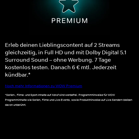
Erleb deinen Lieblingscontent auf 2 Streams
gleichzeitig, in Full HD und mit Dolby Digital 5.1
Surround Sound – ohne Werbung. 7 Tage
kostenlos testen. Danach 6 € mtl. Jederzeit
kündbar.*
Noch mehr Informationen zu WOW Premium
*Serien-, Filme- und Sport-Inhalte auf Abruf sind werbefrei. Programmhinweise für WOW
Programminhalte wie Serien, Filme und Live-Events, sowie Produkthinweise auf Live-Sendern bleiben
davon unberührt.