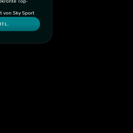
ekrönte Top-
t von Sky Sport
MTL.