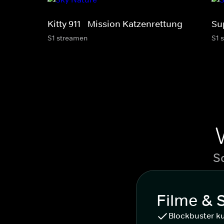
Kitty 911 - Mission Katzenrettung
Sup
S1 streamen
S1 
S
Filme & 
Blockbuster k