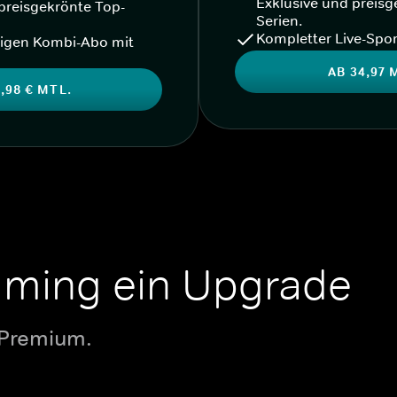
Exklusive und preisg
preisgekrönte Top-
Serien.
Kompletter Live-Spor
igen Kombi-Abo mit
AB 34,97 
,98 € MTL.
aming ein Upgrade
 Premium.