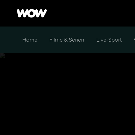
Home
Filme & Serien
Live-Sport