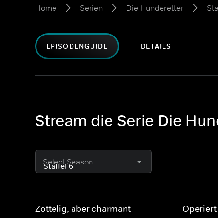
Home
Serien
Die Hunderetter
Sta
EPISODENGUIDE
DETAILS
Stream die Serie Die Hund
Select Season
Zottelig, aber charmant
Operiert