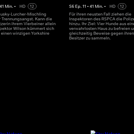
41
Min.
•
HD
12
S
6
Ep.
11
•
41
Min.
•
HD
12
Husky-Lurcher-Mischling
Für ihren neusten Fall ziehen die
er Trennungsangst. Kann die
Inspektoren des RSPCA die Poliz
zerin ihrem Vierbeiner allein
hinzu. Ihr Ziel: Vier Hunde aus ei
spektor Wilson kümmert sich
verwahrlosten Haus zu befreien 
 einen winzigen Yorkshire
gleichzeitig Beweise gegen ihren
Besitzer zu sammeln.