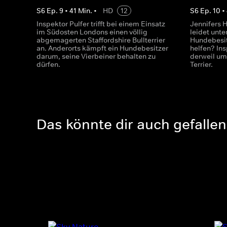
S
6
Ep.
9
•
41
Min.
•
HD
12
S
6
Ep.
10
•
Inspektor Pulfer trifft bei einem Einsatz
Jennifers 
im Südosten Londons einen völlig
leidet unt
abgemagerten Staffordshire Bullterrier
Hundebesit
an. Anderorts kämpft ein Hundebesitzer
helfen? In
darum, seine Vierbeiner behalten zu
derweil um
dürfen.
Terrier.
Das könnte dir auch gefallen