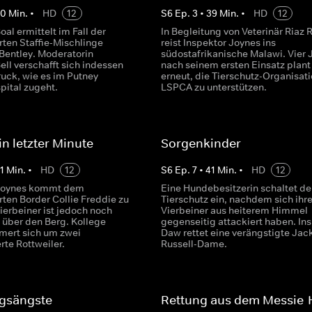
40
Min.
•
HD
12
S
6
Ep.
3
•
39
Min.
•
HD
12
oal ermittelt im Fall der
In Begleitung von Veterinär Riaz
en Staffie-Mischlinge
reist Inspektor Joynes ins
Bentley. Moderatorin
südostafrikanische Malawi. Vier 
ell verschafft sich indessen
nach seinem ersten Einsatz plant
ruck, wie es im Putney
erneut, die Tierschutz-Organisat
pital zugeht.
LSPCA zu unterstützen.
in letzter Minute
Sorgenkinder
1
Min.
•
HD
12
S
6
Ep.
7
•
41
Min.
•
HD
12
 Joynes kommt dem
Eine Hundebesitzerin schaltet de
en Border Collie Freddie zu
Tierschutz ein, nachdem sich ihr
Vierbeiner ist jedoch noch
Vierbeiner aus heiterem Himmel
t über den Berg. Kollege
gegenseitig attackiert haben. In
mert sich um zwei
Daw rettet eine verängstigte Jac
rte Rottweiler.
Russell-Dame.
gsängste
Rettung aus dem Messie-