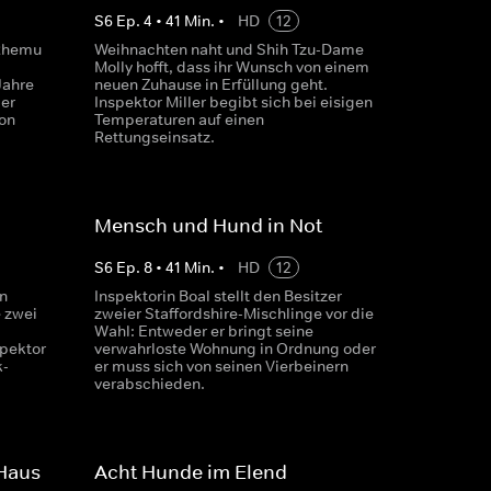
S
6
Ep.
4
•
41
Min.
•
HD
12
 Rhemu
Weihnachten naht und Shih Tzu-Dame
Molly hofft, dass ihr Wunsch von einem
Jahre
neuen Zuhause in Erfüllung geht.
 er
Inspektor Miller begibt sich bei eisigen
ion
Temperaturen auf einen
Rettungseinsatz.
Mensch und Hund in Not
S
6
Ep.
8
•
41
Min.
•
HD
12
n
Inspektorin Boal stellt den Besitzer
e zwei
zweier Staffordshire-Mischlinge vor die
Wahl: Entweder er bringt seine
spektor
verwahrloste Wohnung in Ordnung oder
k-
er muss sich von seinen Vierbeinern
verabschieden.
Haus
Acht Hunde im Elend