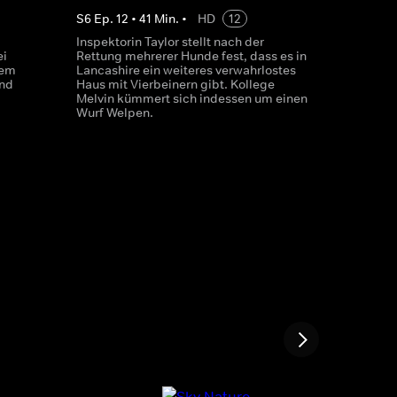
S
6
Ep.
12
•
41
Min.
•
HD
12
Inspektorin Taylor stellt nach der
ei
Rettung mehrerer Hunde fest, dass es in
nem
Lancashire ein weiteres verwahrlostes
und
Haus mit Vierbeinern gibt. Kollege
Melvin kümmert sich indessen um einen
Wurf Welpen.