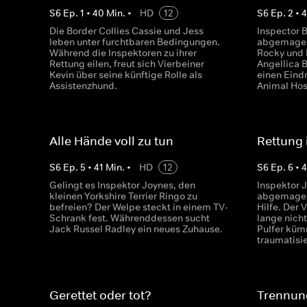
S
6
Ep.
1
•
40
Min.
•
HD
12
S
6
Ep.
2
•
Die Border Collies Cassie und Jess
Inspector B
leben unter furchtbaren Bedingungen.
abgemagert
Während die Inspektoren zu ihrer
Rocky und 
Rettung eilen, freut sich Vierbeiner
Angellica B
Kevin über seine künftige Rolle als
einen Eind
Assistenzhund.
Animal Hos
Alle Hände voll zu tun
Rettung 
S
6
Ep.
5
•
41
Min.
•
HD
12
S
6
Ep.
6
•
4
Gelingt es Inspektor Joynes, den
Inspektor
kleinen Yorkshire Terrier Ringo zu
abgemagert
befreien? Der Welpe steckt in einem TV-
Hilfe. Der 
Schrank fest. Währenddessen sucht
lange nich
Jack Russel Radley ein neues Zuhause.
Pulfer küm
traumatisie
Gerettet oder tot?
Trennun