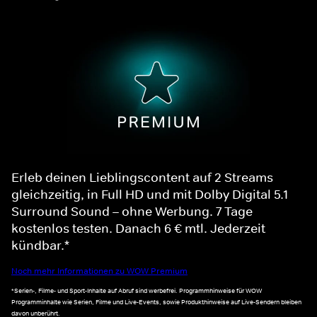
Erleb deinen Lieblingscontent auf 2 Streams
gleichzeitig, in Full HD und mit Dolby Digital 5.1
Surround Sound – ohne Werbung. 7 Tage
kostenlos testen. Danach 6 € mtl. Jederzeit
kündbar.*
Noch mehr Informationen zu WOW Premium
*Serien-, Filme- und Sport-Inhalte auf Abruf sind werbefrei. Programmhinweise für WOW
Programminhalte wie Serien, Filme und Live-Events, sowie Produkthinweise auf Live-Sendern bleiben
davon unberührt.