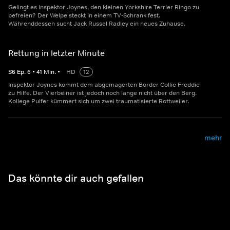
Gelingt es Inspektor Joynes, den kleinen Yorkshire Terrier Ringo zu
befreien? Der Welpe steckt in einem TV-Schrank fest.
Währenddessen sucht Jack Russel Radley ein neues Zuhause.
Rettung in letzter Minute
S
6
Ep.
6
•
41
Min.
•
HD
12
Inspektor Joynes kommt dem abgemagerten Border Collie Freddie
zu Hilfe. Der Vierbeiner ist jedoch noch lange nicht über den Berg.
Kollege Pulfer kümmert sich um zwei traumatisierte Rottweiler.
mehr
Das könnte dir auch gefallen