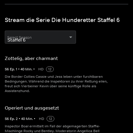
Stream die Serie Die Hunderetter Staffel 6
Select Season
Zottelig, aber charmant
S
6
Ep.
1
•
40
Min.
•
HD
12
Die Border Collies Cassie und Jess leben unter furchtbaren
Bedingungen. Während die Inspektoren zu ihrer Rettung eilen,
freut sich Vierbeiner Kevin über seine künftige Rolle als
Assistenzhund.
Operiert und ausgesetzt
S
6
Ep.
2
•
40
Min.
•
HD
12
Inspector Boal ermittelt im Fall der abgemagerten Staffie-
Mischlinge Rocky und Bentley. Moderatorin Angellica Bell