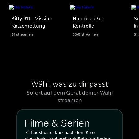
Kitty 911 - Mission
Hunde außer
Su
Katzenrettung
Kontrolle
in
S1 streamen
S3-5 streamen
S1
Wähl, was zu dir passt
Sofort auf dem Gerät deiner Wahl
streamen
Filme & Serien
Blockbuster kurz nach dem Kino
Exklusive und preisgekrönte Top-Serien