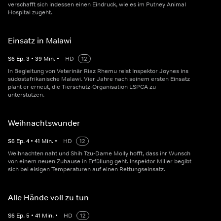
verschafft sich indessen einen Eindruck, wie es im Putney Animal
Hospital zugeht.
Einsatz in Malawi
S
6
Ep.
3
•
39
Min.
•
HD
12
In Begleitung von Veterinär Riaz Rhemu reist Inspektor Joynes ins
südostafrikanische Malawi. Vier Jahre nach seinem ersten Einsatz
plant er erneut, die Tierschutz-Organisation LSPCA zu
unterstützen.
Weihnachtswunder
S
6
Ep.
4
•
41
Min.
•
HD
12
Weihnachten naht und Shih Tzu-Dame Molly hofft, dass ihr Wunsch
von einem neuen Zuhause in Erfüllung geht. Inspektor Miller begibt
sich bei eisigen Temperaturen auf einen Rettungseinsatz.
Alle Hände voll zu tun
S
6
Ep.
5
•
41
Min.
•
HD
12