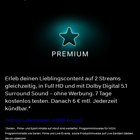
Erleb deinen Lieblingscontent auf 2 Streams
gleichzeitig, in Full HD und mit Dolby Digital 5.1
Surround Sound – ohne Werbung. 7 Tage
kostenlos testen. Danach 6 € mtl. Jederzeit
kündbar.*
Noch mehr Informationen zu WOW Premium
*Serien-, Filme- und Sport-Inhalte auf Abruf sind werbefrei. Programmhinweise für WOW
Programminhalte wie Serien, Filme und Live-Events, sowie Produkthinweise auf Live-Sendern bleiben
davon unberührt.