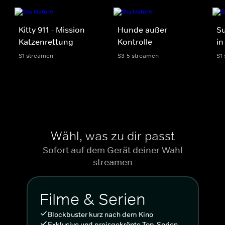
Kitty 911 - Mission
Hunde außer
Su
Katzenrettung
Kontrolle
in
S1 streamen
S3-5 streamen
S1
Wähl, was zu dir passt
Sofort auf dem Gerät deiner Wahl
streamen
Filme & Serien
Blockbuster kurz nach dem Kino
Exklusive und preisgekrönte Top-Serien