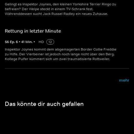
Gelingt es Inspektor Joynes, den kleinen Yorkshire Terrier Ringo zu
befreien? Der Welpe steckt in einem TV-Schrank fest.
Währenddessen sucht Jack Russel Radley ein neues Zuhause.
Rettung in letzter Minute
S
6
Ep.
6
•
41
Min.
•
HD
12
Inspektor Joynes kommt dem abgemagerten Border Collie Freddie
zu Hilfe. Der Vierbeiner ist jedoch noch lange nicht über den Berg.
Kollege Pulfer kümmert sich um zwei traumatisierte Rottweiler.
mehr
Das könnte dir auch gefallen