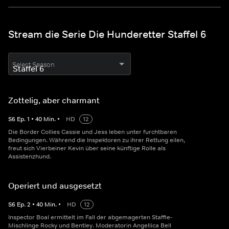
Stream die Serie Die Hunderetter Staffel 6
Select Season
Zottelig, aber charmant
S
6
Ep.
1
•
40
Min.
•
HD
12
Die Border Collies Cassie und Jess leben unter furchtbaren
Bedingungen. Während die Inspektoren zu ihrer Rettung eilen,
freut sich Vierbeiner Kevin über seine künftige Rolle als
Assistenzhund.
Operiert und ausgesetzt
S
6
Ep.
2
•
40
Min.
•
HD
12
Inspector Boal ermittelt im Fall der abgemagerten Staffie-
Mischlinge Rocky und Bentley. Moderatorin Angellica Bell