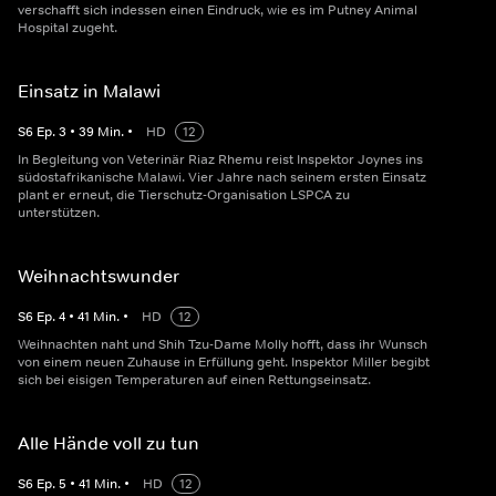
verschafft sich indessen einen Eindruck, wie es im Putney Animal
Hospital zugeht.
Einsatz in Malawi
S
6
Ep.
3
•
39
Min.
•
HD
12
In Begleitung von Veterinär Riaz Rhemu reist Inspektor Joynes ins
südostafrikanische Malawi. Vier Jahre nach seinem ersten Einsatz
plant er erneut, die Tierschutz-Organisation LSPCA zu
unterstützen.
Weihnachtswunder
S
6
Ep.
4
•
41
Min.
•
HD
12
Weihnachten naht und Shih Tzu-Dame Molly hofft, dass ihr Wunsch
von einem neuen Zuhause in Erfüllung geht. Inspektor Miller begibt
sich bei eisigen Temperaturen auf einen Rettungseinsatz.
Alle Hände voll zu tun
S
6
Ep.
5
•
41
Min.
•
HD
12