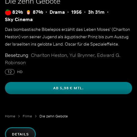
Die zehn Gebote
82%
87%
Drama
1956
3h 31m
Sky Cinema
Das bombastische Bibelepos erzählt das Leben Moses' (Charlton
Heston) von seiner Jugend als ägyptischer Prinz bis zum Auszug
der Israeliten ins gelobte Land. Oscar für die Spezialeffekte.
Besetzung
Charlton Heston, Yul Brynner, Edward G.
Robinson
12
HD
AB 5,98 € MTL.
Home
Filme
Die zehn Gebote
DETAILS