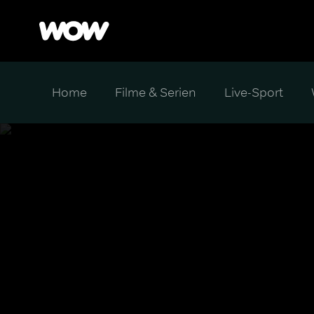
Home
Filme & Serien
Live-Sport