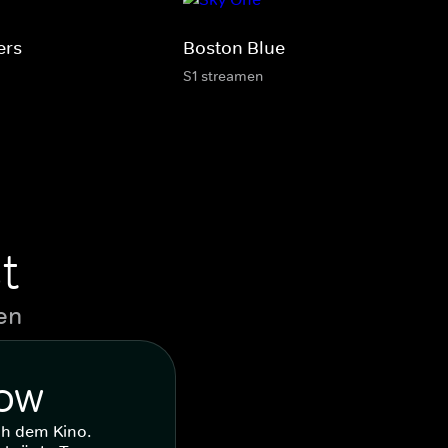
ers
Boston Blue
S1 streamen
t
en
WOW
ch dem Kino.