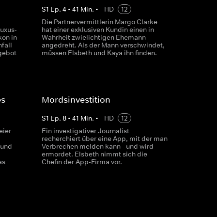
S
1
Ep.
4
•
41
Min.
•
HD
12
Die Partnervermittlerin Margo Clarke
uxus-
hat einer exklusiven Kundin einen in
kon in
Wahrheit zwielichtigen Ehemann
fall
angedreht. Als der Mann verschwindet,
gebot
müssen Elsbeth und Kaya ihn finden.
es
Mordsinvestition
S
1
Ep.
8
•
41
Min.
•
HD
12
eier
Ein investigativer Journalist
recherchiert über eine App, mit der man
 und
Verbrechen melden kann - und wird
ermordet. Elsbeth nimmt sich die
as
Chefin der App-Firma vor.