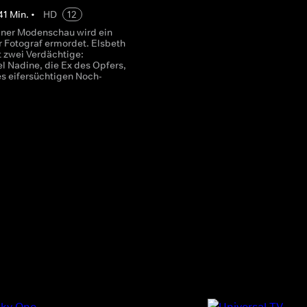
41
Min.
•
HD
12
ner Modenschau wird ein
r Fotograf ermordet. Elsbeth
rt zwei Verdächtige:
 Nadine, die Ex des Opfers,
s eifersüchtigen Noch-