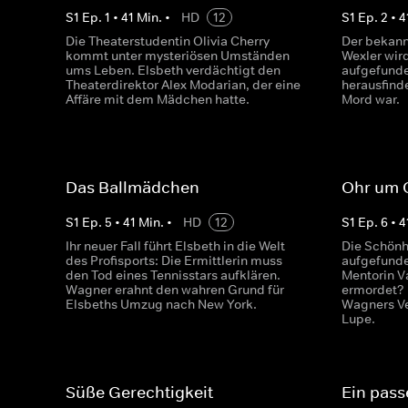
S
1
Ep.
1
•
41
Min.
•
HD
12
S
1
Ep.
2
•
4
Die Theaterstudentin Olivia Cherry
Der bekann
kommt unter mysteriösen Umständen
Wexler wir
ums Leben. Elsbeth verdächtigt den
aufgefunde
Theaterdirektor Alex Modarian, der eine
herausfinde
Affäre mit dem Mädchen hatte.
Mord war.
Das Ballmädchen
Ohr um 
S
1
Ep.
5
•
41
Min.
•
HD
12
S
1
Ep.
6
•
4
Ihr neuer Fall führt Elsbeth in die Welt
Die Schönhe
des Profisports: Die Ermittlerin muss
aufgefunde
den Tod eines Tennisstars aufklären.
Mentorin V
Wagner erahnt den wahren Grund für
ermordet? 
Elsbeths Umzug nach New York.
Wagners Ve
Lupe.
Süße Gerechtigkeit
Ein pass