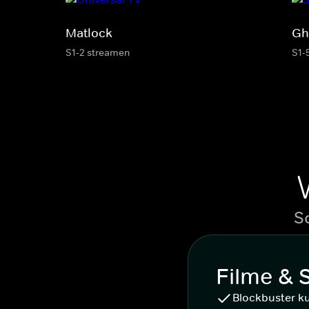
Matlock
Gh
S1-2 streamen
S1-
S
Filme & 
Blockbuster k