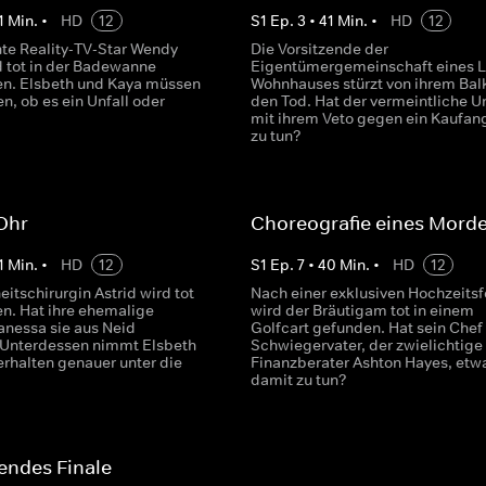
1
Min.
•
HD
12
S
1
Ep.
3
•
41
Min.
•
HD
12
te Reality-TV-Star Wendy
Die Vorsitzende der
d tot in der Badewanne
Eigentümergemeinschaft eines L
n. Elsbeth und Kaya müssen
Wohnhauses stürzt von ihrem Bal
n, ob es ein Unfall oder
den Tod. Hat der vermeintliche Un
mit ihrem Veto gegen ein Kaufan
zu tun?
Ohr
Choreografie eines Mord
1
Min.
•
HD
12
S
1
Ep.
7
•
40
Min.
•
HD
12
itschirurgin Astrid wird tot
Nach einer exklusiven Hochzeitsf
n. Hat ihre ehemalige
wird der Bräutigam tot in einem
anessa sie aus Neid
Golfcart gefunden. Hat sein Chef
Unterdessen nimmt Elsbeth
Schwiegervater, der zwielichtige
rhalten genauer unter die
Finanzberater Ashton Hayes, etw
damit zu tun?
endes Finale