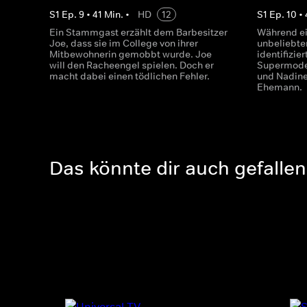
S
1
Ep.
9
•
41
Min.
•
HD
12
S
1
Ep.
10
•
Ein Stammgast erzählt dem Barbesitzer
Während ei
Joe, dass sie im College von ihrer
unbeliebte
Mitbewohnerin gemobbt wurde. Joe
identifizie
will den Racheengel spielen. Doch er
Supermodel
macht dabei einen tödlichen Fehler.
und Nadine
Ehemann.
Das könnte dir auch gefallen