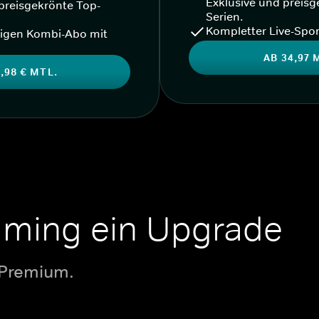
Exklusive und preisg
preisgekrönte Top-
Serien.
Kompletter Live-Spor
igen Kombi-Abo mit
AB 34,97 
,98 € MTL.
aming ein Upgrade
 Premium.