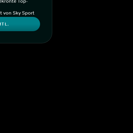
ekrönte Top-
t von Sky Sport
MTL.