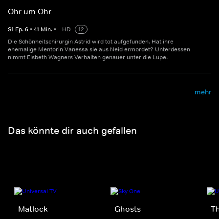
Ohr um Ohr
S
1
Ep.
6
•
41
Min.
•
HD
12
Die Schönheitschirurgin Astrid wird tot aufgefunden. Hat ihre
ehemalige Mentorin Vanessa sie aus Neid ermordet? Unterdessen
nimmt Elsbeth Wagners Verhalten genauer unter die Lupe.
mehr
Das könnte dir auch gefallen
Matlock
Ghosts
Th