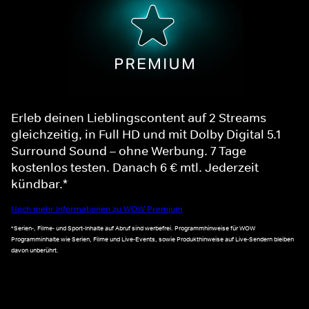
Erleb deinen Lieblingscontent auf 2 Streams
gleichzeitig, in Full HD und mit Dolby Digital 5.1
Surround Sound – ohne Werbung. 7 Tage
kostenlos testen. Danach 6 € mtl. Jederzeit
kündbar.*
Noch mehr Informationen zu WOW Premium
*Serien-, Filme- und Sport-Inhalte auf Abruf sind werbefrei. Programmhinweise für WOW
Programminhalte wie Serien, Filme und Live-Events, sowie Produkthinweise auf Live-Sendern bleiben
davon unberührt.