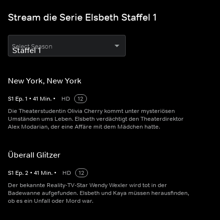
Stream die Serie Elsbeth Staffel 1
Select Season
New York, New York
S
1
Ep.
1
•
41
Min.
•
HD
12
Die Theaterstudentin Olivia Cherry kommt unter mysteriösen
Umständen ums Leben. Elsbeth verdächtigt den Theaterdirektor
Alex Modarian, der eine Affäre mit dem Mädchen hatte.
Überall Glitzer
S
1
Ep.
2
•
41
Min.
•
HD
12
Der bekannte Reality-TV-Star Wendy Wexler wird tot in der
Badewanne aufgefunden. Elsbeth und Kaya müssen herausfinden,
ob es ein Unfall oder Mord war.