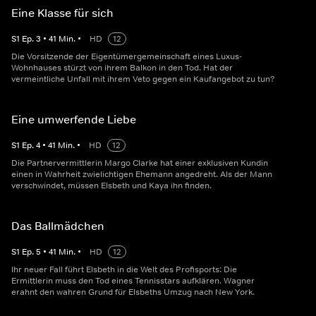
Eine Klasse für sich
S
1
Ep.
3
•
41
Min.
•
HD
12
Die Vorsitzende der Eigentümergemeinschaft eines Luxus-
Wohnhauses stürzt von ihrem Balkon in den Tod. Hat der
vermeintliche Unfall mit ihrem Veto gegen ein Kaufangebot zu tun?
Eine umwerfende Liebe
S
1
Ep.
4
•
41
Min.
•
HD
12
Die Partnervermittlerin Margo Clarke hat einer exklusiven Kundin
einen in Wahrheit zwielichtigen Ehemann angedreht. Als der Mann
verschwindet, müssen Elsbeth und Kaya ihn finden.
Das Ballmädchen
S
1
Ep.
5
•
41
Min.
•
HD
12
Ihr neuer Fall führt Elsbeth in die Welt des Profisports: Die
Ermittlerin muss den Tod eines Tennisstars aufklären. Wagner
erahnt den wahren Grund für Elsbeths Umzug nach New York.