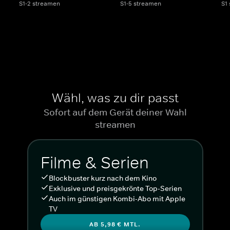
S1-2 streamen
S1-5 streamen
S1
Wähl, was zu dir passt
Sofort auf dem Gerät deiner Wahl
streamen
Filme & Serien
Blockbuster kurz nach dem Kino
Exklusive und preisgekrönte Top-Serien
Auch im günstigen Kombi-Abo mit Apple
TV
AB 5,98 € MTL.