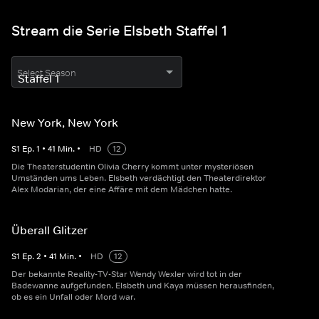
Stream die Serie Elsbeth Staffel 1
Select Season
New York, New York
S
1
Ep.
1
•
41
Min.
•
HD
12
Die Theaterstudentin Olivia Cherry kommt unter mysteriösen
Umständen ums Leben. Elsbeth verdächtigt den Theaterdirektor
Alex Modarian, der eine Affäre mit dem Mädchen hatte.
Überall Glitzer
S
1
Ep.
2
•
41
Min.
•
HD
12
Der bekannte Reality-TV-Star Wendy Wexler wird tot in der
Badewanne aufgefunden. Elsbeth und Kaya müssen herausfinden,
ob es ein Unfall oder Mord war.