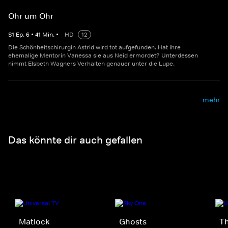
Ohr um Ohr
S
1
Ep.
6
•
41
Min.
•
HD
12
Die Schönheitschirurgin Astrid wird tot aufgefunden. Hat ihre
ehemalige Mentorin Vanessa sie aus Neid ermordet? Unterdessen
nimmt Elsbeth Wagners Verhalten genauer unter die Lupe.
mehr
Das könnte dir auch gefallen
Matlock
Ghosts
Th