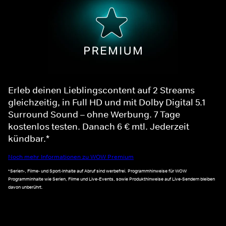
Erleb deinen Lieblingscontent auf 2 Streams
gleichzeitig, in Full HD und mit Dolby Digital 5.1
Surround Sound – ohne Werbung. 7 Tage
kostenlos testen. Danach 6 € mtl. Jederzeit
kündbar.*
Noch mehr Informationen zu WOW Premium
*Serien-, Filme- und Sport-Inhalte auf Abruf sind werbefrei. Programmhinweise für WOW
Programminhalte wie Serien, Filme und Live-Events, sowie Produkthinweise auf Live-Sendern bleiben
davon unberührt.