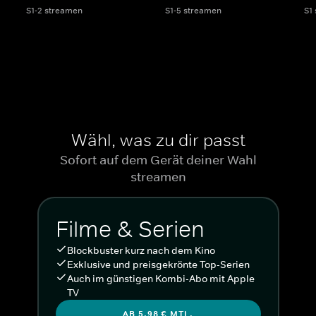
S1-2 streamen
S1-5 streamen
S1
Wähl, was zu dir passt
Sofort auf dem Gerät deiner Wahl
streamen
Filme & Serien
Blockbuster kurz nach dem Kino
Exklusive und preisgekrönte Top-Serien
Auch im günstigen Kombi-Abo mit Apple
TV
AB 5,98 € MTL.