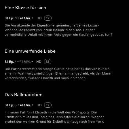
Eine Klasse für sich
S
1
Ep.
3
•
41
Min.
•
HD
12
Die Vorsitzende der Eigentümergemeinschaft eines Luxus-
Wohnhauses stürzt von ihrem Balkon in den Tod. Hat der
vermeintliche Unfall mit ihrem Veto gegen ein Kaufangebot zu tun?
Eine umwerfende Liebe
S
1
Ep.
4
•
41
Min.
•
HD
12
Die Partnervermittlerin Margo Clarke hat einer exklusiven Kundin
einen in Wahrheit zwielichtigen Ehemann angedreht. Als der Mann
verschwindet, müssen Elsbeth und Kaya ihn finden.
Das Ballmädchen
S
1
Ep.
5
•
41
Min.
•
HD
12
Ihr neuer Fall führt Elsbeth in die Welt des Profisports: Die
Ermittlerin muss den Tod eines Tennisstars aufklären. Wagner
erahnt den wahren Grund für Elsbeths Umzug nach New York.