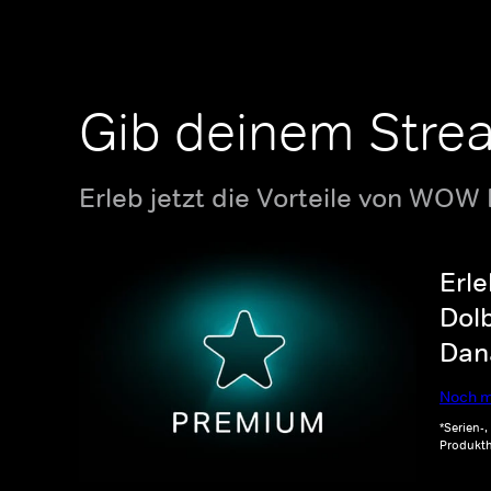
Gib deinem Stre
Erleb jetzt die Vorteile von WOW
Erle
Dolb
Dana
Noch m
*Serien-
Produkth