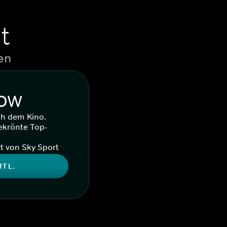
t
en
WOW
ch dem Kino.
ekrönte Top-
t von Sky Sport
MTL.