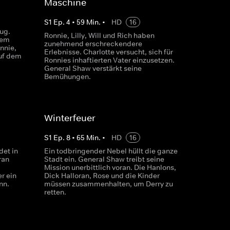
Maschine
S
1
Ep.
4
•
59
Min.
•
HD
16
ug.
Ronnie, Lilly, Will und Rich haben
dem
zunehmend erschreckendere
nnie,
Erlebnisse. Charlotte versucht, sich für
auf dem
Ronnies inhaftierten Vater einzusetzen.
General Shaw verstärkt seine
Bemühungen.
Winterfeuer
S
1
Ep.
8
•
65
Min.
•
HD
16
det in
Ein todbringender Nebel hüllt die ganze
ran
Stadt ein. General Shaw treibt seine
Mission unerbittlich voran. Die Hanlons,
er ein
Dick Halloran, Rose und die Kinder
nn.
müssen zusammenhalten, um Derry zu
retten.