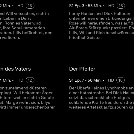
2
Min.
•
HD
16
S
1
Ep.
3
•
55
Min.
•
HD
16
nd Will versuchen, sich in
Leroy Hanlon und Dick Halloran
n Leben in Derry
unternehmen einen Erkundungsfl
n. Ronnies Vater wird
Rose will herausfinden, was auf 
t, ihre Schulkameraden
Air-Force-Stützpunkt passiert. Ro
haben. Lilly befürchtet, den
Lilly, Will und Rich beschwören 
 verlieren.
Friedhof Geister.
n des Vaters
Der Pfeiler
4
Min.
•
HD
12
S
1
Ep.
7
•
58
Min.
•
HD
16
von zunehmend düsteren
Der Überfall eines Lynchmobs en
eplagt. Will bekommt Ärger
einer Katastrophe. Bei Dick Hallo
Eltern, weil er sich in Gefahr
setzt das schreckliche Ereignis
t. Marge wehrt sich. Lilys
schlafende Kräfte frei, durch die 
wird immer unberechenbarer.
weiteres Artefakt aufzuspüren ka