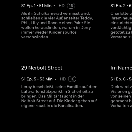
S
1
Ep.
1
•
51
Min.
•
HD
16
S
1
Ep.
2
•
6
Als ihr Schulkamerad vermisst wird,
Charlotte u
schließen die vier Außenseiter Teddy,
ihrem neue
Phil, Lilly und Ronnie einen Pakt: Sie
einzurichte
wollen herausfinden, warum in Derry
verdächtig
immer wieder Kinder spurlos
getötet zu 
verschwinden.
Verstand zu
29 Neibolt Street
Im Name
S
1
Ep.
5
•
53
Min.
•
HD
16
S
1
Ep.
6
•
5
Leroy beschließt, seine Familie auf dem
Dick wird 
Luftwaffenstützpunkt in Sicherheit zu
Visionen g
bringen. Das Militär taucht in der
von seinen 
Neibolt Street auf. Die Kinder gehen auf
gebracht ha
eigene Faust in die Kanalisation.
Verhalten 