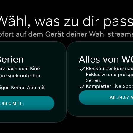
Wähl, was zu dir pass
ofort auf dem Gerät deiner Wahl stream
Serien
Alles von 
urz nach dem Kino
Blockbuster kurz na
Exklusive und preisg
preisgekrönte Top-
Serien.
Kompletter Live-Spor
igen Kombi-Abo mit
AB 34,97 
,98 € MTL.