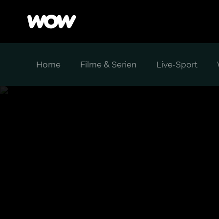
Home
Filme & Serien
Live-Sport