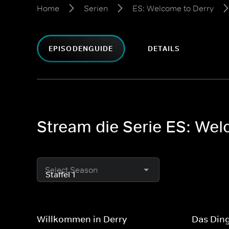
Home
Serien
ES: Welcome to Derry
EPISODENGUIDE
DETAILS
Stream die Serie ES: Welc
Select Season
Willkommen in Derry
Das Din