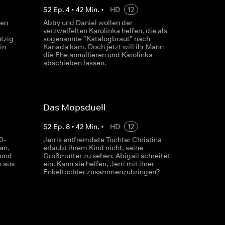
S
2
Ep.
4
•
42
Min.
•
HD
12
ten
Abby und Daniel wollen der
verzweifelten Karolinka helfen, die als
tzig
sogenannte "Katalogbraut" nach
in
Kanada kam. Doch jetzt will ihr Mann
die Ehe annullieren und Karolinka
abschieben lassen.
Das Mopsduell
S
2
Ep.
8
•
42
Min.
•
HD
12
0-
Jerris entfremdete Tochter Christina
an.
erlaubt ihrem Kind nicht, seine
 und
Großmutter zu sehen. Abigail schreitet
n aus
ein. Kann sie helfen, Jerri mit ihrer
Enkeltochter zusammenzubringen?