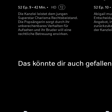
S
2
Ep.
9
•
42
Min.
•
HD
12
S
2
Ep.
10
•
Die Kanzlei leistet dem jungen
Abigail mu
Superstar Charisma Rechtsbeistand.
Entscheidun
Die Popsängerin sorgt durch ihr
Angebot, in
unberechenbares Verhalten für
zurückzukeh
Aufsehen und ihr Bruder will eine
der Kanzlei
rechtliche Betreuung erwirken.
Das könnte dir auch gefallen