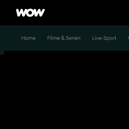
Home
Filme & Serien
Live-Sport