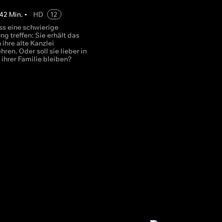
42
Min.
•
HD
12
ss eine schwierige
g treffen: Sie erhält das
 ihre alte Kanzlei
ren. Oder soll sie lieber in
 ihrer Familie bleiben?