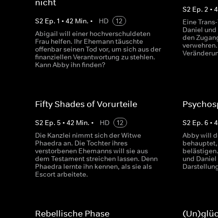
nicht
S
2
Ep.
2
•
S
2
Ep.
1
•
42
Min.
•
HD
12
Eine Trans
Daniel und 
Abigail will einer hochverschuldeten
den Zugang
Frau helfen. Ihr Ehemann täuschte
verwehren.
offenbar seinen Tod vor, um sich aus der
Veränderun
finanziellen Verantwortung zu stehlen.
Kann Abby ihn finden?
Fifty Shades of Vorurteile
Psychos
S
2
Ep.
5
•
42
Min.
•
HD
12
S
2
Ep.
6
•
Die Kanzlei nimmt sich der Witwe
Abby will d
Phaedra an. Die Tochter ihres
behauptet,
verstorbenen Ehemanns will sie aus
belästige
dem Testament streichen lassen. Denn
und Daniel
Phaedra lernte ihn kennen, als sie als
Darstellun
Escort arbeitete.
Rebellische Phase
(Un)glüc