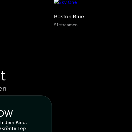
Boston Blue
S1 streamen
t
en
WOW
ch dem Kino.
ekrönte Top-