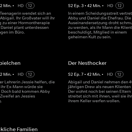
42
Min.
•
HD
12
S
2
Ep.
3
•
42
Min.
•
HD
12
-Teenagerin wendet sich an
In einem Scheidungsstreit vertre
Abigail. Ihr Großvater will ihr
Abby und Daniel die Ehefrau. Die
 zu einer Hormontherapie
Auseinandersetzung droht schmu
 Daniel plant unterdessen
zu werden, als ihr Mann die Klient
gen im Büro.
beschuldigt, Mitglied in einem
geheimen Kult zu sein.
pielchen
Der Nesthocker
42
Min.
•
HD
12
S
2
Ep.
7
•
42
Min.
•
HD
12
er Lehrerin Jessie helfen, die
Abigail und Daniel nehmen den 4
 ihr Ex-Mann würde sie
jährigen Drew als neuen Klienten 
n. Doch bald kommen Abby
Der wohnt noch bei seinen Eltern
 Zweifel an Jessies
streitet sich mit ihnen, weil sie ih
g.
ihrem Keller werfen wollen.
kliche Familien