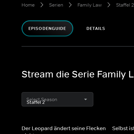
Home
Serien
Family Law
Staffel 2
EPISODENGUIDE
DETAILS
Stream die Serie Family L
Select Season
Der Leopard ändert seine Flecken
Selbst is