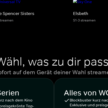
e Spencer Sisters
Elsbeth
streamen
S1-3 streamen
Wähl, was zu dir pass
ofort auf dem Gerät deiner Wahl stream
Serien
Alles von 
urz nach dem Kino
Blockbuster kurz na
Exklusive und preisg
preisgekrönte Top-