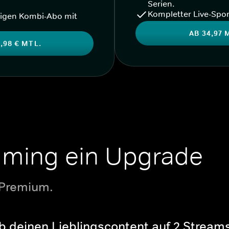
Serien.
Kompletter Live-Spor
igen Kombi-Abo mit
AB 34,97 
,98 € MTL.
aming ein Upgrade
 Premium.
b deinen Lieblingscontent auf 2 Streams 