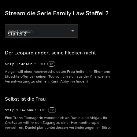
Stream die Serie Family Law Staffel 2
Select Season
Der Leopard ändert seine Flecken nicht
S
2
Ep.
1
•
42
Min.
•
HD
12
Abigail will einer hochverschuldeten Frau helfen. Ihr Ehemann
täuschte offenbar seinen Tod vor, um sich aus der finanziellen
Verantwortung zu stehlen. Kann Abby ihn finden?
Selbst ist die Frau
S
2
Ep.
2
•
42
Min.
•
HD
12
Eine Trans-Teenagerin wendet sich an Daniel und Abigail. Ihr
Großvater will ihr den Zugang zu einer Hormontherapie
verwehren. Daniel plant unterdessen Veränderungen im Büro.