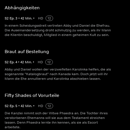
Abhängigkeiten
S
2
Ep.
3
•
42
Min.
•
HD
12
In einem Scheidungsstreit vertreten Abby und Daniel die Ehefrau.
Die Auseinandersetzung droht schmutzig zu werden, als ihr Mann
die Klientin beschuldigt, Mitglied in einem geheimen Kult zu sein.
Braut auf Bestellung
S
2
Ep.
4
•
42
Min.
•
HD
12
Abby und Daniel wollen der verzweifelten Karolinka helfen, die als
sogenannte "Katalogbraut" nach Kanada kam. Doch jetzt will ihr
Mann die Ehe annullieren und Karolinka abschieben lassen.
Fifty Shades of Vorurteile
S
2
Ep.
5
•
42
Min.
•
HD
12
Die Kanzlei nimmt sich der Witwe Phaedra an. Die Tochter ihres
verstorbenen Ehemanns will sie aus dem Testament streichen
lassen. Denn Phaedra lernte ihn kennen, als sie als Escort
arbeitete.