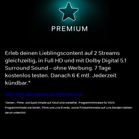
Erleb deinen Lieblingscontent auf 2 Streams
gleichzeitig, in Full HD und mit Dolby Digital 5.1
Surround Sound – ohne Werbung. 7 Tage
kostenlos testen. Danach 6 € mtl. Jederzeit
kündbar.*
Noch mehr Informationen zu WOW Premium
*Serien-, Filme- und Sport-Inhalte auf Abruf sind werbefrei. Programmhinweise für WOW
Programminhalte wie Serien, Filme und Live-Events, sowie Produkthinweise auf Live-Sendern bleiben
davon unberührt.