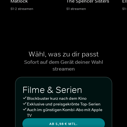
Matlock
The Spencer Sisters
El
S1-2 streamen
S1 streamen
S1
Wähl, was zu dir passt
Sofort auf dem Gerät deiner Wahl
streamen
Filme & Serien
Blockbuster kurz nach dem Kino
Exklusive und preisgekrönte Top-Serien
Auch im günstigen Kombi-Abo mit Apple
TV
AB 5,98 € MTL.