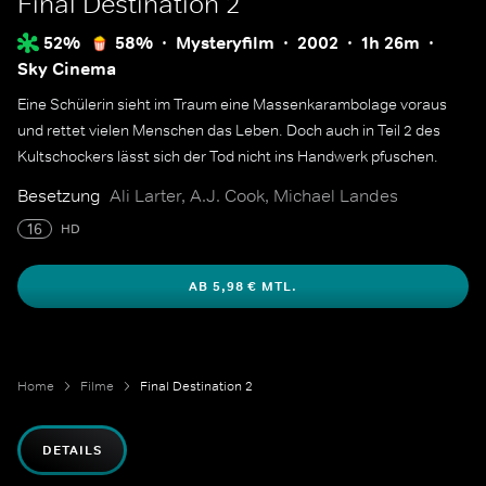
Final Destination 2
52%
58%
Mysteryfilm
2002
1h 26m
Sky Cinema
Eine Schülerin sieht im Traum eine Massenkarambolage voraus
und rettet vielen Menschen das Leben. Doch auch in Teil 2 des
Kultschockers lässt sich der Tod nicht ins Handwerk pfuschen.
Besetzung
Ali Larter, A.J. Cook, Michael Landes
16
HD
AB 5,98 € MTL.
Home
Filme
Final Destination 2
DETAILS