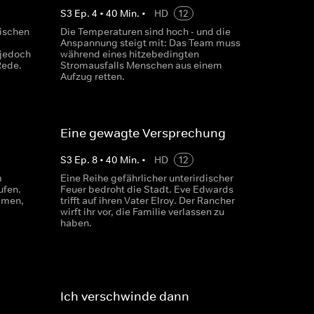
S
3
Ep.
4
•
40
Min.
•
HD
12
nischen
Die Temperaturen sind hoch - und die
Anspannung steigt mit: Das Team muss
jedoch
während eines hitzebedingten
Rede.
Stromausfalls Menschen aus einem
Aufzug retten.
Eine gewagte Versprechung
S
3
Ep.
8
•
40
Min.
•
HD
12
m
Eine Reihe gefährlicher unterirdischer
ufen.
Feuer bedroht die Stadt. Eve Edwards
mmen,
trifft auf ihren Vater Elroy. Der Rancher
wirft ihr vor, die Familie verlassen zu
haben.
Ich verschwinde dann