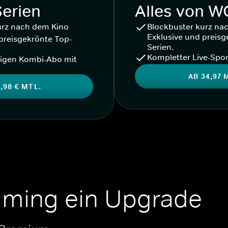
Serien
Alles von 
urz nach dem Kino
Blockbuster kurz na
Exklusive und preisg
preisgekrönte Top-
Serien.
Kompletter Live-Spor
igen Kombi-Abo mit
AB 34,97 
,98 € MTL.
aming ein Upgrade