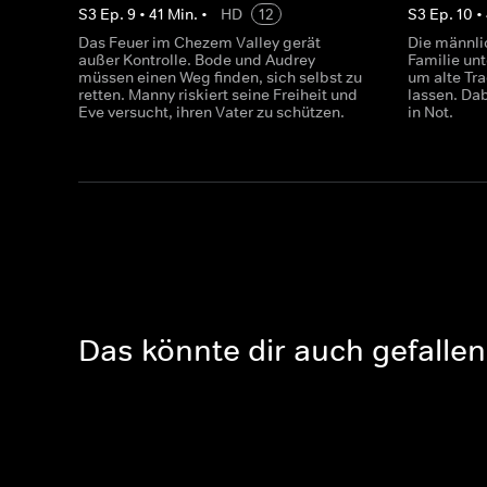
S
3
Ep.
9
•
41
Min.
•
HD
12
S
3
Ep.
10
•
Das Feuer im Chezem Valley gerät
Die männli
außer Kontrolle. Bode und Audrey
Familie un
müssen einen Weg finden, sich selbst zu
um alte Tr
retten. Manny riskiert seine Freiheit und
lassen. Da
Eve versucht, ihren Vater zu schützen.
in Not.
Das könnte dir auch gefallen