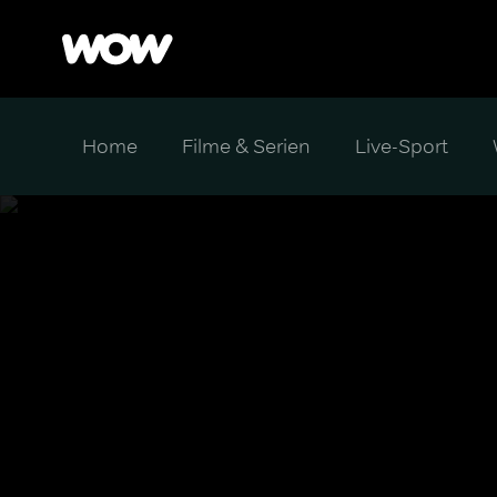
Home
Filme & Serien
Live-Sport