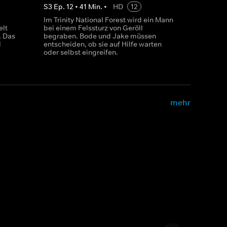
S
3
Ep.
12
•
41
Min.
•
HD
12
Im Trinity National Forest wird ein Mann
elt
bei einem Felssturz von Geröll
. Das
begraben. Bode und Jake müssen
l
entscheiden, ob sie auf Hilfe warten
oder selbst eingreifen.
mehr