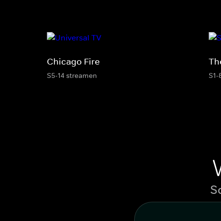
Chicago Fire
Th
S5-14 streamen
S1-
S