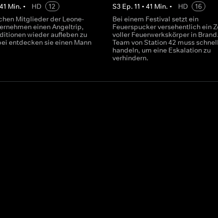
41
Min.
•
HD
12
S
3
Ep.
11
•
41
Min.
•
HD
16
chen Mitglieder der Leone-
Bei einem Festival setzt ein
ternehmen einen Angeltrip,
Feuerspucker versehentlich ein Z
aditionen wieder aufleben zu
voller Feuerwerkskörper in Brand
bei entdecken sie einen Mann
Team von Station 42 muss schnel
handeln, um eine Eskalation zu
verhindern.