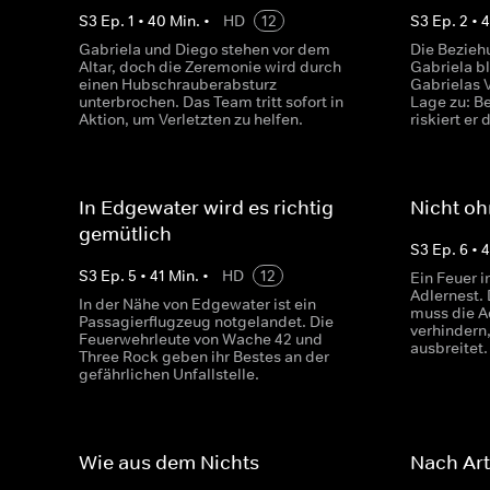
S
3
Ep.
1
•
40
Min.
•
HD
12
S
3
Ep.
2
•
4
Gabriela und Diego stehen vor dem
Die Bezieh
Altar, doch die Zeremonie wird durch
Gabriela b
einen Hubschrauberabsturz
Gabrielas V
unterbrochen. Das Team tritt sofort in
Lage zu: Be
Aktion, um Verletzten zu helfen.
riskiert er
In Edgewater wird es richtig
Nicht oh
gemütlich
S
3
Ep.
6
•
4
S
3
Ep.
5
•
41
Min.
•
HD
12
Ein Feuer i
Adlernest.
In der Nähe von Edgewater ist ein
muss die Ad
Passagierflugzeug notgelandet. Die
verhindern,
Feuerwehrleute von Wache 42 und
ausbreitet.
Three Rock geben ihr Bestes an der
gefährlichen Unfallstelle.
Wie aus dem Nichts
Nach Art