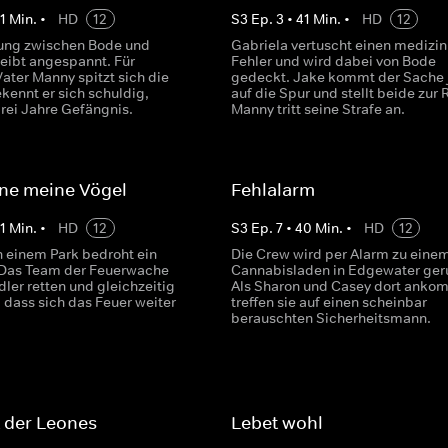
1
Min.
•
HD
12
S
3
Ep.
3
•
41
Min.
•
HD
12
ung zwischen Bode und
Gabriela vertuscht einen medizi
leibt angespannt. Für
Fehler und wird dabei von Bode
ater Manny spitzt sich die
gedeckt. Jake kommt der Sache 
kennt er sich schuldig,
auf die Spur und stellt beide zur 
 drei Jahre Gefängnis.
Manny tritt seine Strafe an.
ne meine Vögel
Fehlalarm
1
Min.
•
HD
12
S
3
Ep.
7
•
40
Min.
•
HD
12
n einem Park bedroht ein
Die Crew wird per Alarm zu eine
 Das Team der Feuerwache
Cannabisladen in Edgewater ger
ler retten und gleichzeitig
Als Sharon und Casey dort anko
 dass sich das Feuer weiter
treffen sie auf einen scheinbar
berauschten Sicherheitsmann.
 der Leones
Lebet wohl