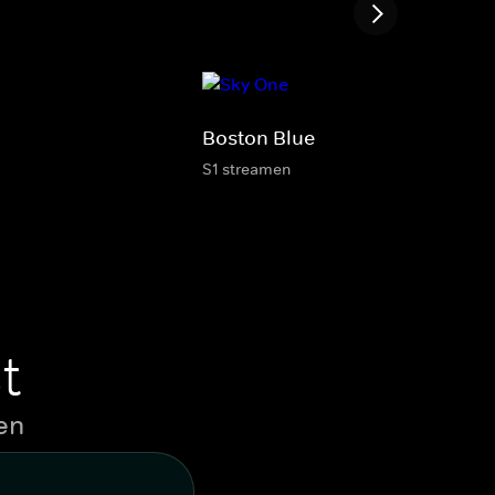
Boston Blue
S1 streamen
t
en