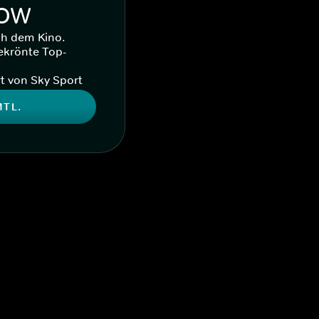
WOW
ch dem Kino.
ekrönte Top-
t von Sky Sport
MTL.