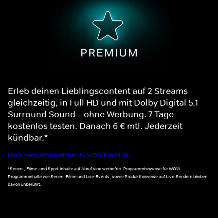
Erleb deinen Lieblingscontent auf 2 Streams
gleichzeitig, in Full HD und mit Dolby Digital 5.1
Surround Sound – ohne Werbung. 7 Tage
kostenlos testen. Danach 6 € mtl. Jederzeit
kündbar.*
Noch mehr Informationen zu WOW Premium
*Serien-, Filme- und Sport-Inhalte auf Abruf sind werbefrei. Programmhinweise für WOW
Programminhalte wie Serien, Filme und Live-Events, sowie Produkthinweise auf Live-Sendern bleiben
davon unberührt.