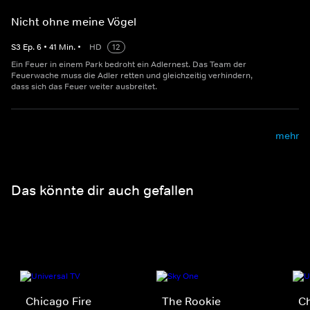
Nicht ohne meine Vögel
S
3
Ep.
6
•
41
Min.
•
HD
12
Ein Feuer in einem Park bedroht ein Adlernest. Das Team der
Feuerwache muss die Adler retten und gleichzeitig verhindern,
dass sich das Feuer weiter ausbreitet.
mehr
Das könnte dir auch gefallen
Chicago Fire
The Rookie
C