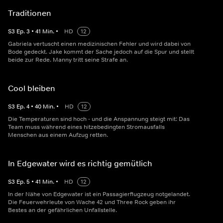
Traditionen
S
3
Ep.
3
•
41
Min.
•
HD
12
Gabriela vertuscht einen medizinischen Fehler und wird dabei von
Bode gedeckt. Jake kommt der Sache jedoch auf die Spur und stellt
beide zur Rede. Manny tritt seine Strafe an.
Cool bleiben
S
3
Ep.
4
•
40
Min.
•
HD
12
Die Temperaturen sind hoch - und die Anspannung steigt mit: Das
Team muss während eines hitzebedingten Stromausfalls
Menschen aus einem Aufzug retten.
In Edgewater wird es richtig gemütlich
S
3
Ep.
5
•
41
Min.
•
HD
12
In der Nähe von Edgewater ist ein Passagierflugzeug notgelandet.
Die Feuerwehrleute von Wache 42 und Three Rock geben ihr
Bestes an der gefährlichen Unfallstelle.