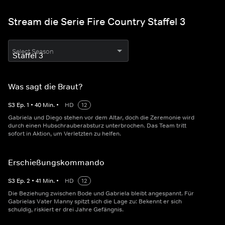
Stream die Serie Fire Country Staffel 3
Select Season
Was sagt die Braut?
S
3
Ep.
1
•
40
Min.
•
HD
12
Gabriela und Diego stehen vor dem Altar, doch die Zeremonie wird
durch einen Hubschrauberabsturz unterbrochen. Das Team tritt
sofort in Aktion, um Verletzten zu helfen.
Erschießungskommando
S
3
Ep.
2
•
41
Min.
•
HD
12
Die Beziehung zwischen Bode und Gabriela bleibt angespannt. Für
Gabrielas Vater Manny spitzt sich die Lage zu: Bekennt er sich
schuldig, riskiert er drei Jahre Gefängnis.