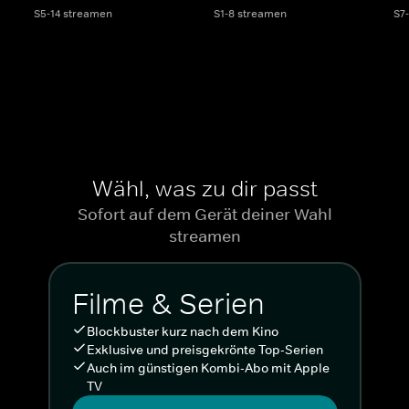
S5-14 streamen
S1-8 streamen
S7
Wähl, was zu dir passt
Sofort auf dem Gerät deiner Wahl
streamen
Filme & Serien
Blockbuster kurz nach dem Kino
Exklusive und preisgekrönte Top-Serien
Auch im günstigen Kombi-Abo mit Apple
TV