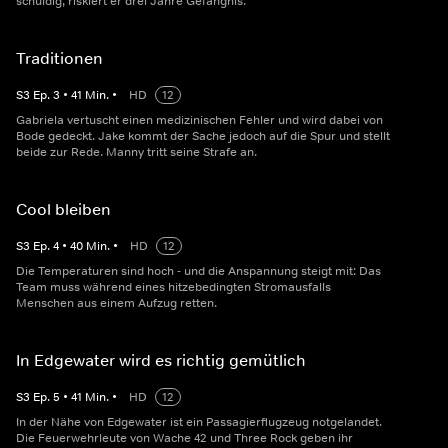
schuldig, riskiert er drei Jahre Gefängnis.
Traditionen
S
3
Ep.
3
•
41
Min.
•
HD
12
Gabriela vertuscht einen medizinischen Fehler und wird dabei von
Bode gedeckt. Jake kommt der Sache jedoch auf die Spur und stellt
beide zur Rede. Manny tritt seine Strafe an.
Cool bleiben
S
3
Ep.
4
•
40
Min.
•
HD
12
Die Temperaturen sind hoch - und die Anspannung steigt mit: Das
Team muss während eines hitzebedingten Stromausfalls
Menschen aus einem Aufzug retten.
In Edgewater wird es richtig gemütlich
S
3
Ep.
5
•
41
Min.
•
HD
12
In der Nähe von Edgewater ist ein Passagierflugzeug notgelandet.
Die Feuerwehrleute von Wache 42 und Three Rock geben ihr