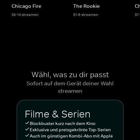
Chicago Fire
The Rookie
C
S5-14 streamen
S1-8 streamen
S7
Wähl, was zu dir passt
Sofort auf dem Gerät deiner Wahl
streamen
Filme & Serien
Blockbuster kurz nach dem Kino
Exklusive und preisgekrönte Top-Serien
Auch im günstigen Kombi-Abo mit Apple