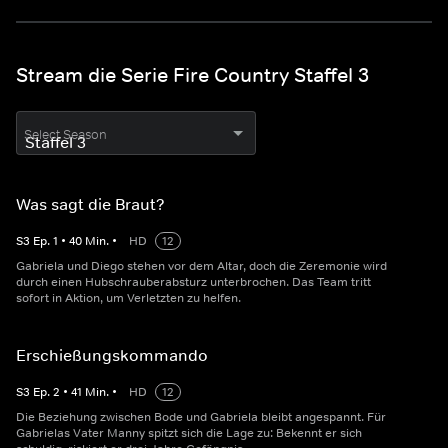
Stream die Serie Fire Country Staffel 3
Select Season
Was sagt die Braut?
S
3
Ep.
1
•
40
Min.
•
HD
12
Gabriela und Diego stehen vor dem Altar, doch die Zeremonie wird
durch einen Hubschrauberabsturz unterbrochen. Das Team tritt
sofort in Aktion, um Verletzten zu helfen.
Erschießungskommando
S
3
Ep.
2
•
41
Min.
•
HD
12
Die Beziehung zwischen Bode und Gabriela bleibt angespannt. Für
Gabrielas Vater Manny spitzt sich die Lage zu: Bekennt er sich