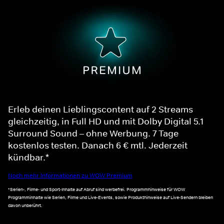
Erleb deinen Lieblingscontent auf 2 Streams
gleichzeitig, in Full HD und mit Dolby Digital 5.1
Surround Sound – ohne Werbung. 7 Tage
kostenlos testen. Danach 6 € mtl. Jederzeit
kündbar.*
Noch mehr Informationen zu WOW Premium
*Serien-, Filme- und Sport-Inhalte auf Abruf sind werbefrei. Programmhinweise für WOW
Programminhalte wie Serien, Filme und Live-Events, sowie Produkthinweise auf Live-Sendern bleiben
davon unberührt.