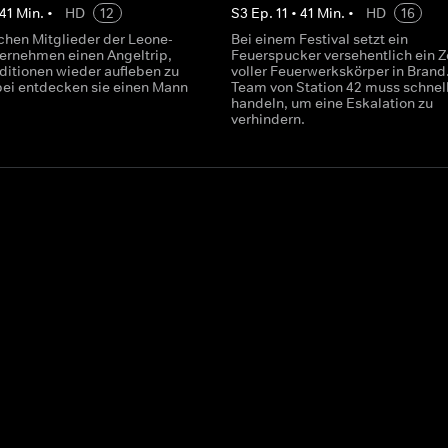
41
Min.
•
HD
12
S
3
Ep.
11
•
41
Min.
•
HD
16
chen Mitglieder der Leone-
Bei einem Festival setzt ein
ternehmen einen Angeltrip,
Feuerspucker versehentlich ein Z
aditionen wieder aufleben zu
voller Feuerwerkskörper in Brand
bei entdecken sie einen Mann
Team von Station 42 muss schnel
handeln, um eine Eskalation zu
verhindern.