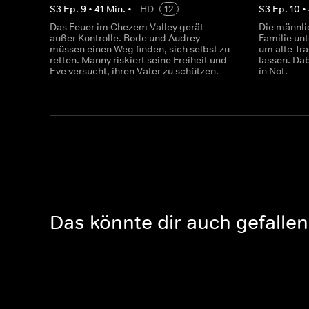
S
3
Ep.
9
•
41
Min.
•
HD
12
S
3
Ep.
10
•
Das Feuer im Chezem Valley gerät
Die männli
außer Kontrolle. Bode und Audrey
Familie un
müssen einen Weg finden, sich selbst zu
um alte Tr
retten. Manny riskiert seine Freiheit und
lassen. Da
Eve versucht, ihren Vater zu schützen.
in Not.
Das könnte dir auch gefallen