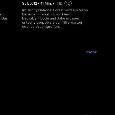
S
3
Ep.
12
•
41
Min.
•
HD
12
Im Trinity National Forest wird ein Mann
elt
bei einem Felssturz von Geröll
. Das
begraben. Bode und Jake müssen
l
entscheiden, ob sie auf Hilfe warten
oder selbst eingreifen.
mehr