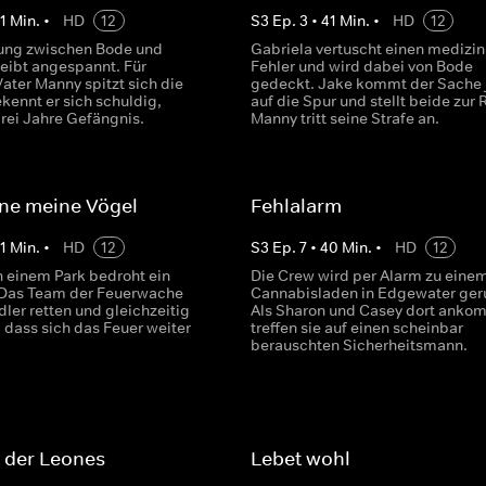
1
Min.
•
HD
12
S
3
Ep.
3
•
41
Min.
•
HD
12
ung zwischen Bode und
Gabriela vertuscht einen medizi
leibt angespannt. Für
Fehler und wird dabei von Bode
ater Manny spitzt sich die
gedeckt. Jake kommt der Sache 
kennt er sich schuldig,
auf die Spur und stellt beide zur 
 drei Jahre Gefängnis.
Manny tritt seine Strafe an.
ne meine Vögel
Fehlalarm
1
Min.
•
HD
12
S
3
Ep.
7
•
40
Min.
•
HD
12
n einem Park bedroht ein
Die Crew wird per Alarm zu eine
 Das Team der Feuerwache
Cannabisladen in Edgewater ger
ler retten und gleichzeitig
Als Sharon und Casey dort anko
 dass sich das Feuer weiter
treffen sie auf einen scheinbar
berauschten Sicherheitsmann.
 der Leones
Lebet wohl