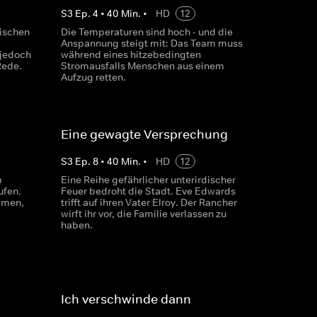
S
3
Ep.
4
•
40
Min.
•
HD
12
nischen
Die Temperaturen sind hoch - und die
Anspannung steigt mit: Das Team muss
jedoch
während eines hitzebedingten
Rede.
Stromausfalls Menschen aus einem
Aufzug retten.
Eine gewagte Versprechung
S
3
Ep.
8
•
40
Min.
•
HD
12
m
Eine Reihe gefährlicher unterirdischer
ufen.
Feuer bedroht die Stadt. Eve Edwards
mmen,
trifft auf ihren Vater Elroy. Der Rancher
wirft ihr vor, die Familie verlassen zu
haben.
Ich verschwinde dann