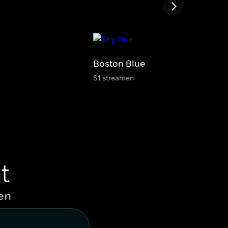
Boston Blue
S1 streamen
t
en