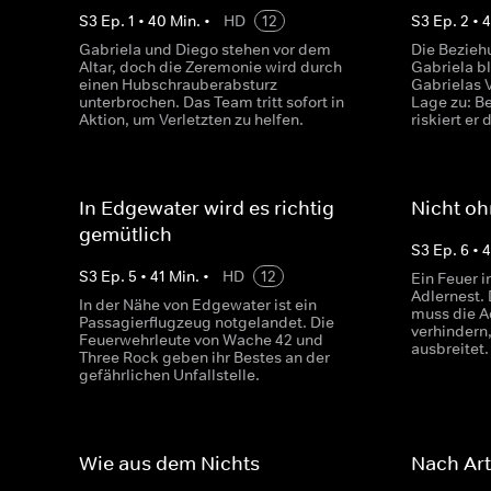
S
3
Ep.
1
•
40
Min.
•
HD
12
S
3
Ep.
2
•
4
Gabriela und Diego stehen vor dem
Die Bezieh
Altar, doch die Zeremonie wird durch
Gabriela b
einen Hubschrauberabsturz
Gabrielas V
unterbrochen. Das Team tritt sofort in
Lage zu: Be
Aktion, um Verletzten zu helfen.
riskiert er
In Edgewater wird es richtig
Nicht oh
gemütlich
S
3
Ep.
6
•
4
S
3
Ep.
5
•
41
Min.
•
HD
12
Ein Feuer i
Adlernest.
In der Nähe von Edgewater ist ein
muss die Ad
Passagierflugzeug notgelandet. Die
verhindern,
Feuerwehrleute von Wache 42 und
ausbreitet.
Three Rock geben ihr Bestes an der
gefährlichen Unfallstelle.
Wie aus dem Nichts
Nach Art