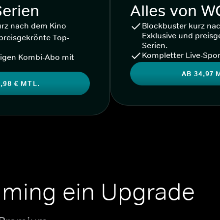
Serien
Alles von 
urz nach dem Kino
Blockbuster kurz na
Exklusive und preisg
preisgekrönte Top-
Serien.
Kompletter Live-Spor
igen Kombi-Abo mit
AB 34,97 
,98 € MTL.
aming ein Upgrade