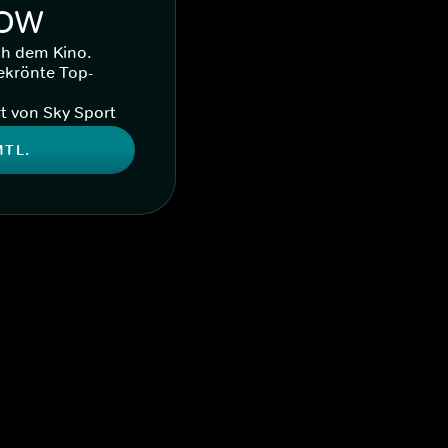
WOW
ch dem Kino.
ekrönte Top-
t von Sky Sport
MTL.