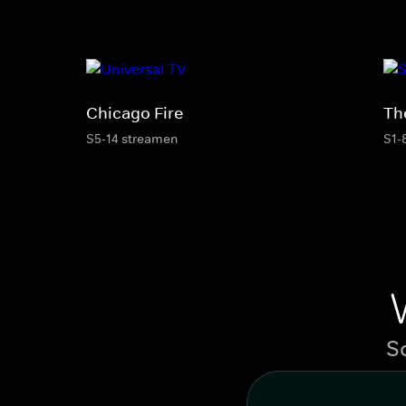
Chicago Fire
Th
S5-14 streamen
S1-
S