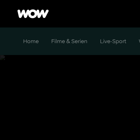
Home
Filme & Serien
Live-Sport