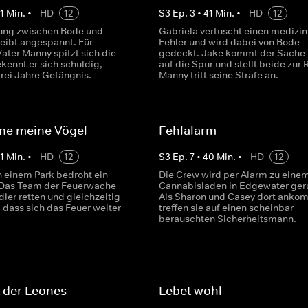
1
Min.
•
HD
12
S
3
Ep.
3
•
41
Min.
•
HD
12
ung zwischen Bode und
Gabriela vertuscht einen medizi
leibt angespannt. Für
Fehler und wird dabei von Bode
ater Manny spitzt sich die
gedeckt. Jake kommt der Sache 
kennt er sich schuldig,
auf die Spur und stellt beide zur 
 drei Jahre Gefängnis.
Manny tritt seine Strafe an.
ne meine Vögel
Fehlalarm
1
Min.
•
HD
12
S
3
Ep.
7
•
40
Min.
•
HD
12
n einem Park bedroht ein
Die Crew wird per Alarm zu eine
 Das Team der Feuerwache
Cannabisladen in Edgewater ger
ler retten und gleichzeitig
Als Sharon und Casey dort anko
 dass sich das Feuer weiter
treffen sie auf einen scheinbar
berauschten Sicherheitsmann.
 der Leones
Lebet wohl