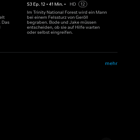
S
3
Ep.
12
•
41
Min.
•
HD
12
Im Trinity National Forest wird ein Mann
elt
bei einem Felssturz von Geröll
. Das
begraben. Bode und Jake müssen
l
entscheiden, ob sie auf Hilfe warten
oder selbst eingreifen.
mehr