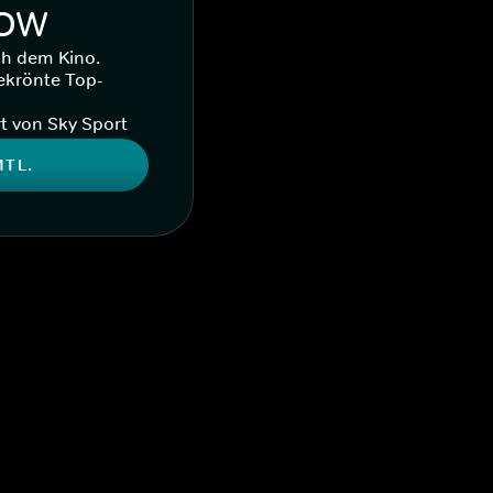
WOW
ch dem Kino.
ekrönte Top-
t von Sky Sport
MTL.