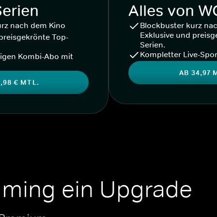
Serien
Alles von 
urz nach dem Kino
Blockbuster kurz na
Exklusive und preisg
preisgekrönte Top-
Serien.
Kompletter Live-Spor
igen Kombi-Abo mit
AB 34,97 
,98 € MTL.
aming ein Upgrade