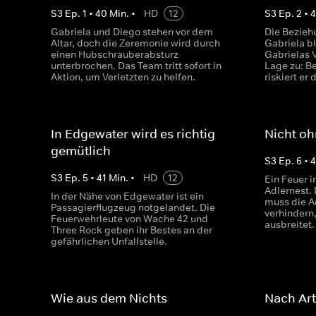
S
3
Ep.
1
•
40
Min.
•
HD
12
S
3
Ep.
2
•
4
Gabriela und Diego stehen vor dem
Die Bezieh
Altar, doch die Zeremonie wird durch
Gabriela b
einen Hubschrauberabsturz
Gabrielas V
unterbrochen. Das Team tritt sofort in
Lage zu: Be
Aktion, um Verletzten zu helfen.
riskiert er
In Edgewater wird es richtig
Nicht oh
gemütlich
S
3
Ep.
6
•
4
S
3
Ep.
5
•
41
Min.
•
HD
12
Ein Feuer i
Adlernest.
In der Nähe von Edgewater ist ein
muss die Ad
Passagierflugzeug notgelandet. Die
verhindern,
Feuerwehrleute von Wache 42 und
ausbreitet.
Three Rock geben ihr Bestes an der
gefährlichen Unfallstelle.
Wie aus dem Nichts
Nach Art