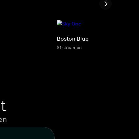
Boston Blue
S1 streamen
t
en