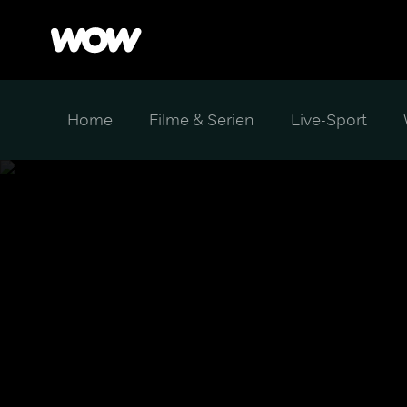
Home
Filme & Serien
Live-Sport