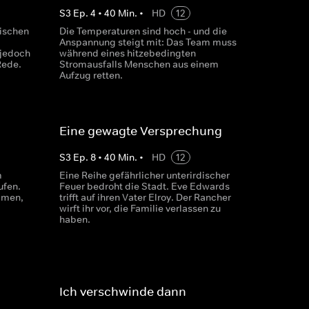
S
3
Ep.
4
•
40
Min.
•
HD
12
nischen
Die Temperaturen sind hoch - und die
Anspannung steigt mit: Das Team muss
jedoch
während eines hitzebedingten
Rede.
Stromausfalls Menschen aus einem
Aufzug retten.
Eine gewagte Versprechung
S
3
Ep.
8
•
40
Min.
•
HD
12
m
Eine Reihe gefährlicher unterirdischer
ufen.
Feuer bedroht die Stadt. Eve Edwards
mmen,
trifft auf ihren Vater Elroy. Der Rancher
wirft ihr vor, die Familie verlassen zu
haben.
Ich verschwinde dann