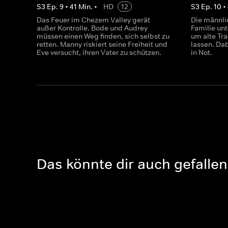
S
3
Ep.
9
•
41
Min.
•
HD
12
S
3
Ep.
10
•
Das Feuer im Chezem Valley gerät
Die männli
außer Kontrolle. Bode und Audrey
Familie un
müssen einen Weg finden, sich selbst zu
um alte Tr
retten. Manny riskiert seine Freiheit und
lassen. Da
Eve versucht, ihren Vater zu schützen.
in Not.
Das könnte dir auch gefallen