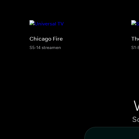
Chicago Fire
Th
S5-14 streamen
S1-
S