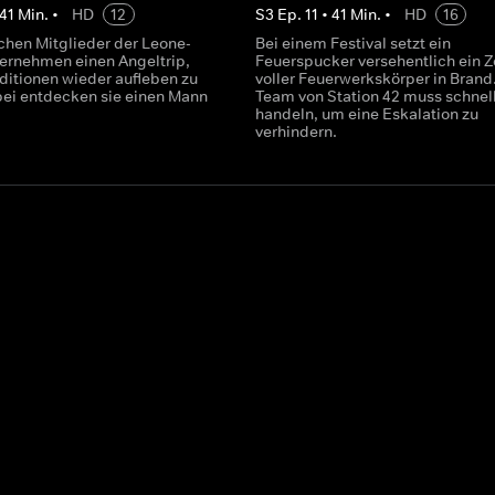
41
Min.
•
HD
12
S
3
Ep.
11
•
41
Min.
•
HD
16
chen Mitglieder der Leone-
Bei einem Festival setzt ein
ternehmen einen Angeltrip,
Feuerspucker versehentlich ein Z
aditionen wieder aufleben zu
voller Feuerwerkskörper in Brand
bei entdecken sie einen Mann
Team von Station 42 muss schnel
handeln, um eine Eskalation zu
verhindern.