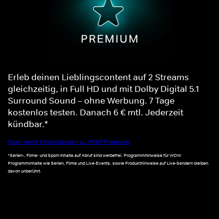
Erleb deinen Lieblingscontent auf 2 Streams
gleichzeitig, in Full HD und mit Dolby Digital 5.1
Surround Sound – ohne Werbung. 7 Tage
kostenlos testen. Danach 6 € mtl. Jederzeit
kündbar.*
Noch mehr Informationen zu WOW Premium
*Serien-, Filme- und Sport-Inhalte auf Abruf sind werbefrei. Programmhinweise für WOW
Programminhalte wie Serien, Filme und Live-Events, sowie Produkthinweise auf Live-Sendern bleiben
davon unberührt.