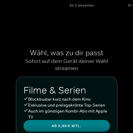
S2-3 streamen
S1
Wähl, was zu dir passt
Sofort auf dem Gerät deiner Wahl
streamen
Filme & Serien
Blockbuster kurz nach dem Kino
Exklusive und preisgekrönte Top-Serien
Auch im günstigen Kombi-Abo mit Apple
TV
AB 5,98 € MTL.