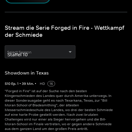
Stream die Serie Forged in Fire - Wettkampf
der Schmiede
Select Season
Showdown in Texas
S
10
Ep.
1
•
39
Min.
•
HD
16
"Forged in Fire" ist auf der Suche nach den besten
Klingenschmieden des Landes quer durch Amerika unterwegs. In
dieser Sonderausgabe geht es nach Texarkana, Texas, zur "Bill
Moran School of Bladesmithing", der ältesten
Messerschmiedeschule des Landes, wo drei der besten Schmiede
auf eine harte Probe gestellt werden. Nach zwei brutalen
Challenges wird nur einer als Sieger hervorgehen und die Bill-
Moran-School im Finale vertreten, wo er gegen andere Schmiede
aus dem ganzen Land um den großen Preis antritt.