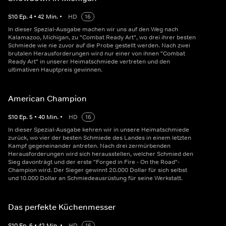
S
10
Ep.
4
•
42
Min.
•
HD
16
In dieser Spezial-Ausgabe machen wir uns auf den Weg nach
Kalamazoo, Michigan, zu "Combat Ready Art", wo drei ihrer besten
Schmiede wie nie zuvor auf die Probe gestellt werden. Nach zwei
brutalen Herausforderungen wird nur einer von ihnen "Combat
Ready Art" in unserer Heimatschmiede vertreten und den
ultimativen Hauptpreis gewinnen.
American Champion
S
10
Ep.
5
•
40
Min.
•
HD
16
In dieser Spezial-Ausgabe kehren wir in unsere Heimatschmiede
zurück, wo vier der besten Schmiede des Landes in einem letzten
Kampf gegeneinander antreten. Nach drei zermürbenden
Herausforderungen wird sich herausstellen, welcher Schmied den
Sieg davonträgt und der erste "Forged in Fire - On the Road"-
Champion wird. Der Sieger gewinnt 20.000 Dollar für sich selbst
und 10.000 Dollar an Schmiedeausrüstung für seine Werkstatt.
Das perfekte Küchenmesser
S
10
Ep.
6
•
42
Min.
•
HD
16