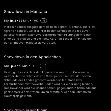
Showdown in Montana
S
10
Ep.
2
•
39
Min.
•
HD
16
In dieser Sonderausgabe geht es nach Bigfork, Montana, zur "New
Agrarian School", wo drei ihrer besten Schmiede wie nie zuvor
getestet werden. Nach zwei zermürbenden Prüfungen wird nur
einer übrig bleiben und die "New Agrarian School" im Finale um
den ultimativen Hauptpreis vertreten.
Showdown in den Appalachen
S
10
Ep.
3
•
41
Min.
•
HD
16
Heute geht es ins Herz der Appalachen von North Carolina zur
weltberühmten Schmiede von Clay Spencer, wo drei der besten
Schmiede des Landes getestet werden sollen. Nach zwei
zermürbenden Wettbewerbsrunden wird nur einer übrig bleiben.
Der Gewinner wird die Chance haben, gegen andere Schmiede aus
ganz Amerika anzutreten, um zu ermitteln, wer den ultimativen
Hauptpreis gewinnt.
Showdown in Michigan