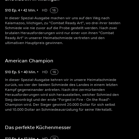
S
10
Ep.
4
•
42
Min.
•
HD
16
In dieser Spezial-Ausgabe machen wir uns auf den Weg nach
Kalamazoo, Michigan, zu "Combat Ready Art", wo drei ihrer besten
Schmiede wie nie zuvor auf die Probe gestellt werden. Nach zwei
brutalen Herausforderungen wird nur einer von ihnen "Combat
Ready Art" in unserer Heimatschmiede vertreten und den
ultimativen Hauptpreis gewinnen.
American Champion
S
10
Ep.
5
•
40
Min.
•
HD
16
In dieser Spezial-Ausgabe kehren wir in unsere Heimatschmiede
zurück, wo vier der besten Schmiede des Landes in einem letzten
Kampf gegeneinander antreten. Nach drei zermürbenden
Herausforderungen wird sich herausstellen, welcher Schmied den
Sieg davonträgt und der erste "Forged in Fire - On the Road"-
Champion wird. Der Sieger gewinnt 20.000 Dollar für sich selbst
und 10.000 Dollar an Schmiedeausrüstung für seine Werkstatt.
Das perfekte Küchenmesser
S
10
Ep.
6
•
42
Min.
•
HD
16