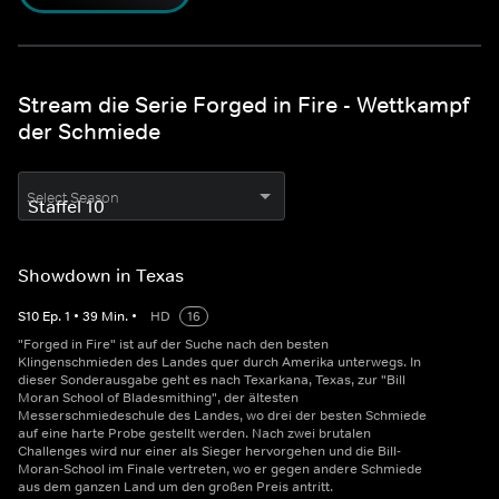
Stream die Serie Forged in Fire - Wettkampf
der Schmiede
Select Season
Showdown in Texas
S
10
Ep.
1
•
39
Min.
•
HD
16
"Forged in Fire" ist auf der Suche nach den besten
Klingenschmieden des Landes quer durch Amerika unterwegs. In
dieser Sonderausgabe geht es nach Texarkana, Texas, zur "Bill
Moran School of Bladesmithing", der ältesten
Messerschmiedeschule des Landes, wo drei der besten Schmiede
auf eine harte Probe gestellt werden. Nach zwei brutalen
Challenges wird nur einer als Sieger hervorgehen und die Bill-
Moran-School im Finale vertreten, wo er gegen andere Schmiede
aus dem ganzen Land um den großen Preis antritt.