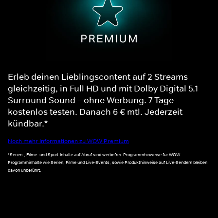
Erleb deinen Lieblingscontent auf 2 Streams
gleichzeitig, in Full HD und mit Dolby Digital 5.1
Surround Sound – ohne Werbung. 7 Tage
kostenlos testen. Danach 6 € mtl. Jederzeit
kündbar.*
Noch mehr Informationen zu WOW Premium
*Serien-, Filme- und Sport-Inhalte auf Abruf sind werbefrei. Programmhinweise für WOW
Programminhalte wie Serien, Filme und Live-Events, sowie Produkthinweise auf Live-Sendern bleiben
davon unberührt.