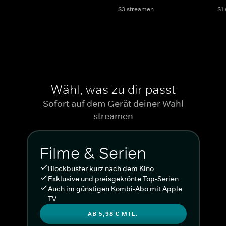
S3 streamen
S1
Wähl, was zu dir passt
Sofort auf dem Gerät deiner Wahl
streamen
Filme & Serien
Blockbuster kurz nach dem Kino
Exklusive und preisgekrönte Top-Serien
Auch im günstigen Kombi-Abo mit Apple
TV
AB 5,98 € MTL.