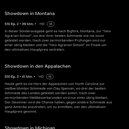
Showdown in Montana
S
10
Ep.
2
•
39
Min.
•
HD
16
In dieser Sonderausgabe geht es nach Bigfork, Montana, zur "New
Agrarian School", wo drei ihrer besten Schmiede wie nie zuvor
getestet werden. Nach zwei zermürbenden Prüfungen wird nur
einer übrig bleiben und die "New Agrarian School" im Finale um
den ultimativen Hauptpreis vertreten.
Showdown in den Appalachen
S
10
Ep.
3
•
41
Min.
•
HD
16
Heute geht es ins Herz der Appalachen von North Carolina zur
weltberühmten Schmiede von Clay Spencer, wo drei der besten
Schmiede des Landes getestet werden sollen. Nach zwei
zermürbenden Wettbewerbsrunden wird nur einer übrig bleiben.
Der Gewinner wird die Chance haben, gegen andere Schmiede aus
ganz Amerika anzutreten, um zu ermitteln, wer den ultimativen
Hauptpreis gewinnt.
Showdown in Michigan