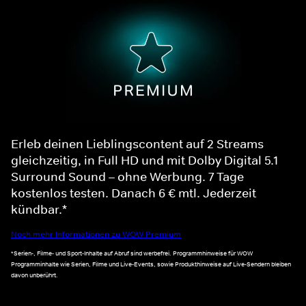
Erleb deinen Lieblingscontent auf 2 Streams
gleichzeitig, in Full HD und mit Dolby Digital 5.1
Surround Sound – ohne Werbung. 7 Tage
kostenlos testen. Danach 6 € mtl. Jederzeit
kündbar.*
Noch mehr Informationen zu WOW Premium
*Serien-, Filme- und Sport-Inhalte auf Abruf sind werbefrei. Programmhinweise für WOW
Programminhalte wie Serien, Filme und Live-Events, sowie Produkthinweise auf Live-Sendern bleiben
davon unberührt.