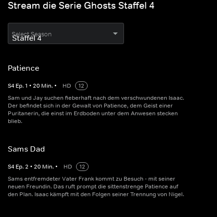
Stream die Serie Ghosts Staffel 4
Select Season
Patience
S
4
Ep.
1
•
20
Min.
•
HD
12
Sam und Jay suchen fieberhaft nach dem verschwundenen Isaac.
Der befindet sich in der Gewalt von Patience, dem Geist einer
Puritanerin, die einst im Erdboden unter dem Anwesen stecken
blieb.
Sams Dad
S
4
Ep.
2
•
20
Min.
•
HD
12
Sams entfremdeter Vater Frank kommt zu Besuch - mit seiner
neuen Freundin. Das ruft prompt die sittenstrenge Patience auf
den Plan. Isaac kämpft mit den Folgen seiner Trennung von Nigel.