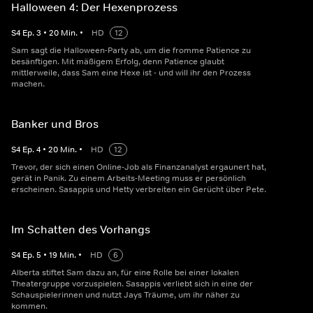
Halloween 4: Der Hexenprozess
S
4
Ep.
3
•
20
Min.
•
HD
12
Sam sagt die Halloween-Party ab, um die fromme Patience zu
besänftigen. Mit mäßigem Erfolg, denn Patience glaubt
mittlerweile, dass Sam eine Hexe ist - und will ihr den Prozess
machen.
Banker und Bros
S
4
Ep.
4
•
20
Min.
•
HD
12
Trevor, der sich einen Online-Job als Finanzanalyst ergaunert hat,
gerät in Panik. Zu einem Arbeits-Meeting muss er persönlich
erscheinen. Sasappis und Hetty verbreiten ein Gerücht über Pete.
Im Schatten des Vorhangs
S
4
Ep.
5
•
19
Min.
•
HD
6
Alberta stiftet Sam dazu an, für eine Rolle bei einer lokalen
Theatergruppe vorzuspielen. Sasappis verliebt sich in eine der
Schauspielerinnen und nutzt Jays Träume, um ihr näher zu
kommen.