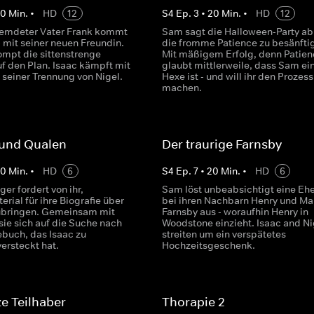
20
Min.
•
HD
12
S
4
Ep.
3
•
20
Min.
•
HD
12
remdeter Vater Frank kommt
Sam sagt die Halloween-Party ab
 mit seiner neuen Freundin.
die fromme Patience zu besänfti
ompt die sittenstrenge
Mit mäßigem Erfolg, denn Patien
uf den Plan. Isaac kämpft mit
glaubt mittlerweile, dass Sam ei
 seiner Trennung von Nigel.
Hexe ist - und will ihr den Prozess
machen.
 und Qualen
Der traurige Farnsby
20
Min.
•
HD
6
S
4
Ep.
7
•
20
Min.
•
HD
6
er fordert von ihr,
Sam löst unbeabsichtigt eine Ehe
rial für ihre Biografie über
bei ihren Nachbarn Henry und Ma
ubringen. Gemeinsam mit
Farnsby aus - woraufhin Henry in
sie sich auf die Suche nach
Woodstone einzieht. Isaac and Ni
buch, das Isaac zu
streiten um ein verspätetes
ersteckt hat.
Hochzeitsgeschenk.
e Teilhaber
Thorapie 2