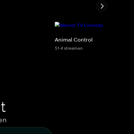
Animal Control
S1-4 streamen
t
en