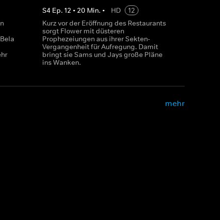
S
4
Ep.
12
•
20
Min.
•
HD
12
en
Kurz vor der Eröffnung des Restaurants
sorgt Flower mit düsteren
 Bela
Prophezeiungen aus ihrer Sekten-
Vergangenheit für Aufregung. Damit
ehr
bringt sie Sams und Jays große Pläne
ins Wanken.
mehr