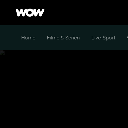
Home
Filme & Serien
Live-Sport