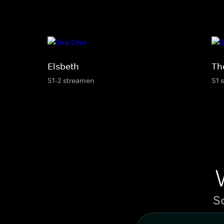
Elsbeth
Th
S1-2 streamen
S1 
S