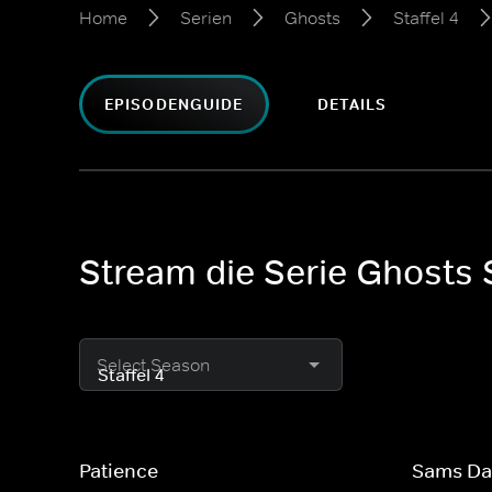
Home
Serien
Ghosts
Staffel 4
EPISODENGUIDE
DETAILS
Stream die Serie Ghosts S
Select Season
Patience
Sams D