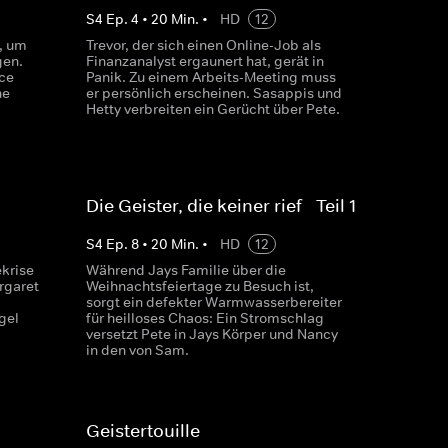
S
4
Ep.
4
•
20
Min.
•
HD
12
, um
Trevor, der sich einen Online-Job als
gen.
Finanzanalyst ergaunert hat, gerät in
ce
Panik. Zu einem Arbeits-Meeting muss
ne
er persönlich erscheinen. Sasappis und
Hetty verbreiten ein Gerücht über Pete.
Die Geister, die keiner rief - Teil 1
S
4
Ep.
8
•
20
Min.
•
HD
12
krise
Während Jays Familie über die
rgaret
Weihnachtsfeiertage zu Besuch ist,
sorgt ein defekter Warmwasserbereiter
gel
für heilloses Chaos: Ein Stromschlag
versetzt Pete in Jays Körper und Nancy
in den von Sam.
Geistertouille