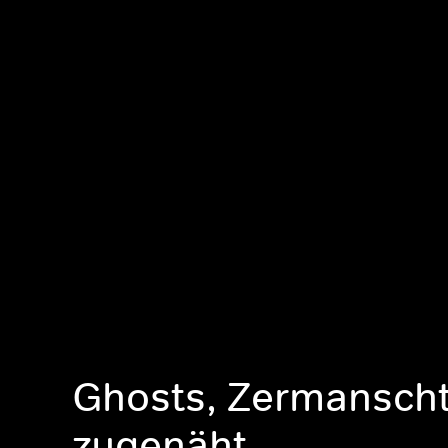
Ghosts, Zermansch
zugenäht