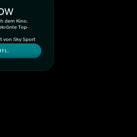
WOW
ch dem Kino.
ekrönte Top-
t von Sky Sport
MTL.