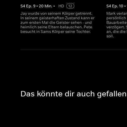
S
4
Ep.
9
•
20
Min.
•
HD
12
S
4
Ep.
10
•
Jay wurde von seinem Körper getrennt.
Mark verlan
In seinem geisterhaften Zustand kann er
persönlich 
zum ersten Mal die Geister sehen - und
Bauarbeite
heimlich seine Eltern belauschen. Pete
verzögert.
besucht in Sams Körper seine Tochter.
an, die die
soll.
Das könnte dir auch gefallen