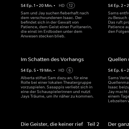
S
4
Ep.
1
•
20
Min.
•
HD
12
S
4
Ep.
2
•
Sam und Jay suchen fieberhaft nach
Sams entf
dem verschwundenen Isaac. Der
zu Besuch -
befindet sich in der Gewalt von
Das ruft pr
Patience, dem Geist einer Puritanerin,
Patience a
die einst im Erdboden unter dem
den Folgen
Anwesen stecken blieb.
Im Schatten des Vorhangs
Quellen
S
4
Ep.
5
•
19
Min.
•
HD
6
S
4
Ep.
6
•
Alberta stiftet Sam dazu an, für eine
Sams Verleg
Rolle bei einer lokalen Theatergruppe
Quellenmate
vorzuspielen. Sasappis verliebt sich in
Isaac beiz
eine der Schauspielerinnen und nutzt
Jay macht 
Jays Träume, um ihr näher zu kommen.
einem Tage
Lebzeiten v
Die Geister, die keiner rief - Teil 2
Der ganz