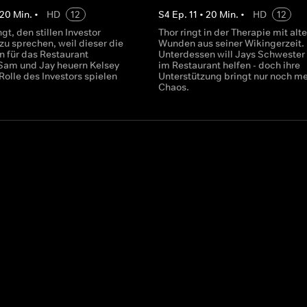
20
Min.
•
HD
12
S
4
Ep.
11
•
20
Min.
•
HD
12
gt, den stillen Investor
Thor ringt in der Therapie mit alt
zu sprechen, weil dieser die
Wunden aus seiner Wikingerzeit.
n für das Restaurant
Unterdessen will Jays Schwester
 Sam und Jay heuern Kelsey
im Restaurant helfen - doch ihre
 Rolle des Investors spielen
Unterstützung bringt nur noch m
Chaos.