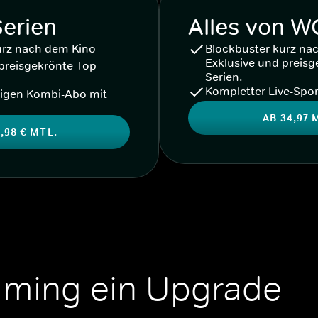
Serien
Alles von 
urz nach dem Kino
Blockbuster kurz na
Exklusive und preisg
preisgekrönte Top-
Serien.
Kompletter Live-Spor
igen Kombi-Abo mit
AB 34,97 
,98 € MTL.
aming ein Upgrade