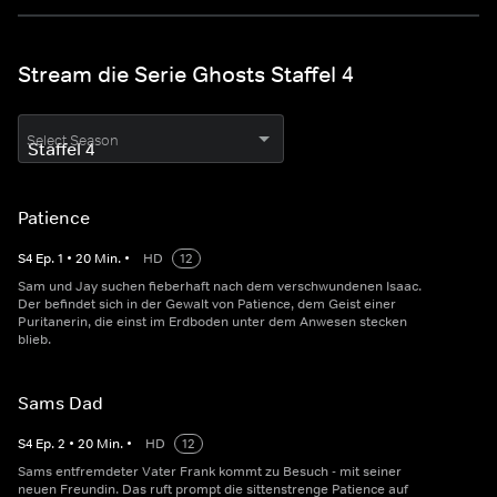
Stream die Serie Ghosts Staffel 4
Select Season
Patience
S
4
Ep.
1
•
20
Min.
•
HD
12
Sam und Jay suchen fieberhaft nach dem verschwundenen Isaac.
Der befindet sich in der Gewalt von Patience, dem Geist einer
Puritanerin, die einst im Erdboden unter dem Anwesen stecken
blieb.
Sams Dad
S
4
Ep.
2
•
20
Min.
•
HD
12
Sams entfremdeter Vater Frank kommt zu Besuch - mit seiner
neuen Freundin. Das ruft prompt die sittenstrenge Patience auf