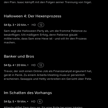
den Plan. Isaac kämpft mit den Folgen seiner Trennung von Nigel.
Halloween 4: Der Hexenprozess
S
4
Ep.
3
•
20
Min.
•
HD
12
Sam sagt die Halloween-Party ab, um die fromme Patience zu
besänftigen. Mit mäßigem Erfolg, denn Patience glaubt
mittlerweile, dass Sam eine Hexe ist - und will ihr den Prozess
machen.
Banker und Bros
S
4
Ep.
4
•
20
Min.
•
HD
12
Trevor, der sich einen Online-Job als Finanzanalyst ergaunert hat,
gerät in Panik. Zu einem Arbeits-Meeting muss er persönlich
erscheinen. Sasappis und Hetty verbreiten ein Gerücht über Pete.
Im Schatten des Vorhangs
S
4
Ep.
5
•
19
Min.
•
HD
6
Alberta stiftet Sam dazu an, für eine Rolle bei einer lokalen