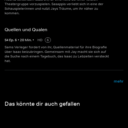
Theatergruppe vorzuspielen. Sasappis verliebt sich in eine der
Schauspielerinnen und nutzt Jays Träume, um ihr näher zu
kommen.
Quellen und Qualen
S
4
Ep.
6
•
20
Min.
•
HD
6
Sams Verleger fordert von ihr, Quellenmaterial für ihre Biografie
über Isaac beizubringen. Gemeinsam mit Jay macht sie sich auf
die Suche nach einem Tagebuch, das Isaac zu Lebzeiten versteckt
hat.
mehr
Das könnte dir auch gefallen