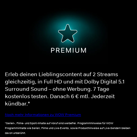
Erleb deinen Lieblingscontent auf 2 Streams
gleichzeitig, in Full HD und mit Dolby Digital 5.1
Surround Sound – ohne Werbung. 7 Tage
kostenlos testen. Danach 6 € mtl. Jederzeit
kündbar.*
Noch mehr Informationen zu WOW Premium
*Serien-, Filme- und Sport-Inhalte auf Abruf sind werbefrei. Programmhinweise für WOW
Programminhalte wie Serien, Filme und Live-Events, sowie Produkthinweise auf Live-Sendern bleiben
davon unberührt.