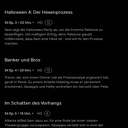
Halloween 4: Der Hexenprozess
S
4
Ep.
3
•
20
Min.
•
HD
12
Sam sagt die Halloween-Party ab, um die fromme Patience zu
besänftigen. Mit mäßigem Erfolg, denn Patience glaubt
mittlerweile, dass Sam eine Hexe ist - und will ihr den Prozess
machen.
Banker und Bros
S
4
Ep.
4
•
20
Min.
•
HD
12
Trevor, der sich einen Online-Job als Finanzanalyst ergaunert hat,
gerät in Panik. Zu einem Arbeits-Meeting muss er persönlich
erscheinen. Sasappis und Hetty verbreiten ein Gerücht über Pete.
Im Schatten des Vorhangs
S
4
Ep.
5
•
19
Min.
•
HD
6
Alberta stiftet Sam dazu an, für eine Rolle bei einer lokalen
Theatergruppe vorzuspielen. Sasappis verliebt sich in eine der