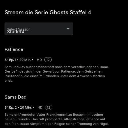
Stream die Serie Ghosts Staffel 4
Select Season
Patience
S
4
Ep.
1
•
20
Min.
•
HD
12
Sam und Jay suchen fieberhaft nach dem verschwundenen Isaac.
Der befindet sich in der Gewalt von Patience, dem Geist einer
Puritanerin, die einst im Erdboden unter dem Anwesen stecken
blieb.
Sams Dad
S
4
Ep.
2
•
20
Min.
•
HD
12
Sams entfremdeter Vater Frank kommt zu Besuch - mit seiner
neuen Freundin. Das ruft prompt die sittenstrenge Patience auf
den Plan. Isaac kämpft mit den Folgen seiner Trennung von Nigel.