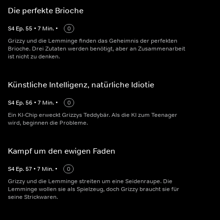
Die perfekte Brioche
S
4
Ep.
55
•
7
Min.
•
0
Grizzy und die Lemminge finden das Geheimnis der perfekten
Brioche. Drei Zutaten werden benötigt, aber an Zusammenarbeit
ist nicht zu denken.
Künstliche Intelligenz, natürliche Idiotie
S
4
Ep.
56
•
7
Min.
•
0
Ein KI-Chip erweckt Grizzys Teddybär. Als die KI zum Teenager
wird, beginnen die Probleme.
Kampf um den ewigen Faden
S
4
Ep.
57
•
7
Min.
•
0
Grizzy und die Lemminge streiten um eine Seidenraupe. Die
Lemminge wollen sie als Spielzeug, doch Grizzy braucht sie für
seine Strickwaren.