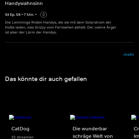
Handywahnsinn
S
4
Ep.
58
•
7
Min.
•
0
Die Lemminge finden Handys, die sie mit dem Solarstrom der
Hütte laden, was Grizzy vom Fernsehen abhält. Der wahre Ärger
ist aber der Lärm der Handys.
mehr
Das könnte dir auch gefallen
CatDog
Die wunderbar
Cr
schräge Welt von
Im
S2 streamen