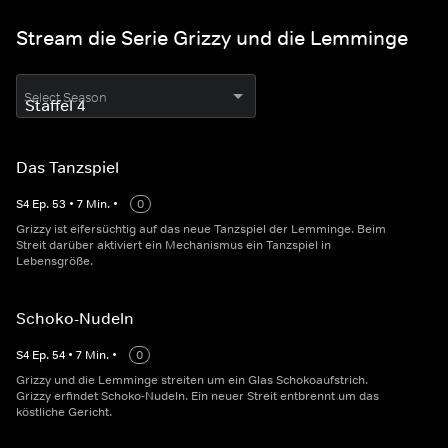
Stream die Serie Grizzy und die Lemminge
Select Season
Das Tanzspiel
S
4
Ep.
53
•
7
Min.
•
0
Grizzy ist eifersüchtig auf das neue Tanzspiel der Lemminge. Beim
Streit darüber aktiviert ein Mechanismus ein Tanzspiel in
Lebensgröße.
Schoko-Nudeln
S
4
Ep.
54
•
7
Min.
•
0
Grizzy und die Lemminge streiten um ein Glas Schokoaufstrich.
Grizzy erfindet Schoko-Nudeln. Ein neuer Streit entbrennt um das
köstliche Gericht.