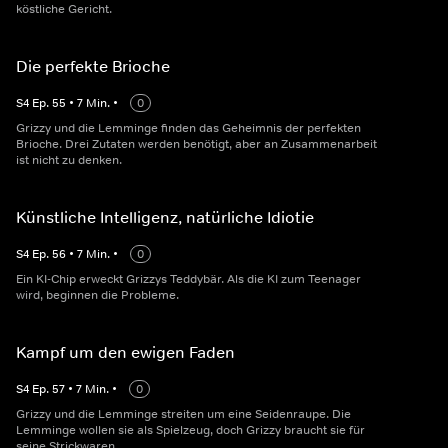
köstliche Gericht.
Die perfekte Brioche
S
4
Ep.
55
•
7
Min.
•
0
Grizzy und die Lemminge finden das Geheimnis der perfekten
Brioche. Drei Zutaten werden benötigt, aber an Zusammenarbeit
ist nicht zu denken.
Künstliche Intelligenz, natürliche Idiotie
S
4
Ep.
56
•
7
Min.
•
0
Ein KI-Chip erweckt Grizzys Teddybär. Als die KI zum Teenager
wird, beginnen die Probleme.
Kampf um den ewigen Faden
S
4
Ep.
57
•
7
Min.
•
0
Grizzy und die Lemminge streiten um eine Seidenraupe. Die
Lemminge wollen sie als Spielzeug, doch Grizzy braucht sie für
seine Strickwaren.