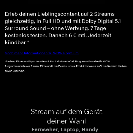
Erleb deinen Lieblingscontent auf 2 Streams
gleichzeitig, in Full HD und mit Dolby Digital 5.1
Surround Sound – ohne Werbung. 7 Tage
kostenlos testen. Danach 6 € mtl. Jederzeit
kündbar.*
Noch mehr Informationen zu WOW Premium
*Serien-, Filme- und Sport-Inhalte auf Abruf sind werbefrei. Programmhinweise für WOW
Programminhalte wie Serien, Filme und Live-Events, sowie Produkthinweise auf Live-Sendern bleiben
davon unberührt.
Stream auf dem Gerät
deiner Wahl
Fernseher, Laptop, Handy -