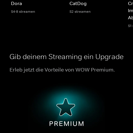
Dora
CatDog
Cr
Im
S4-8 streamen
S2 streamen
A
S1
Gib deinem Streaming ein Upgrade
Erleb jetzt die Vorteile von WOW Premium.