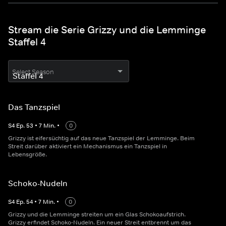
Stream die Serie Grizzy und die Lemminge
Staffel 4
Select Season
Das Tanzspiel
S
4
Ep.
53
•
7
Min.
•
0
Grizzy ist eifersüchtig auf das neue Tanzspiel der Lemminge. Beim
Streit darüber aktiviert ein Mechanismus ein Tanzspiel in
Lebensgröße.
Schoko-Nudeln
S
4
Ep.
54
•
7
Min.
•
0
Grizzy und die Lemminge streiten um ein Glas Schokoaufstrich.
Grizzy erfindet Schoko-Nudeln. Ein neuer Streit entbrennt um das