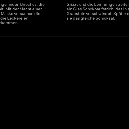
ge finden Brioches, die
Grizzy und die Lemminge streite
hlt. Mit der Macht einer
ein Glas Schokoaufstrich, das in
 Maske versuchen die
Grabstein verschwindet. Später e
die Leckereien
sie das gleiche Schicksal.
bekommen.