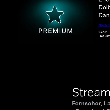
Dolb
Dana
Noch m
*Serien-
Produkth
Stream
Fernseher, L