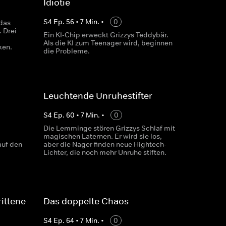
Idiotie
S
4
Ep.
56
•
7
Min.
•
0
das
 Drei
Ein KI-Chip erweckt Grizzys Teddybär.
Als die KI zum Teenager wird, beginnen
ken.
die Probleme.
Leuchtende Unruhestifter
S
4
Ep.
60
•
7
Min.
•
0
Die Lemminge stören Grizzys Schlaf mit
magischen Laternen. Er wird sie los,
auf den
aber die Nager finden neue Hightech-
Lichter, die noch mehr Unruhe stiften.
rittene
Das doppelte Chaos
S
4
Ep.
64
•
7
Min.
•
0