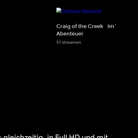
Craig of the Creek - Im Wald der
Abenteuer
S1 streamen
gleichzeitig, in Full HD und mit