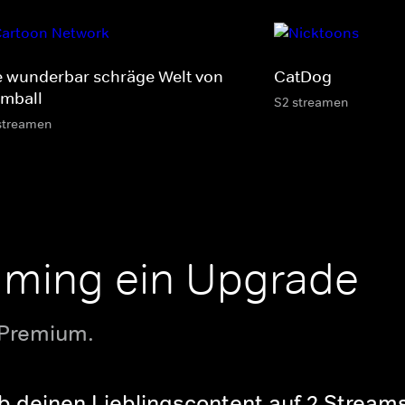
e wunderbar schräge Welt von
CatDog
mball
S2 streamen
streamen
aming ein Upgrade
 Premium.
b deinen Lieblingscontent auf 2 Streams 