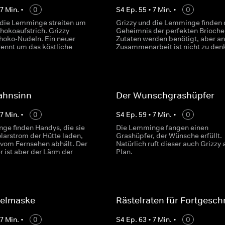
•
7
Min.
•
0
S
4
Ep.
55
•
7
Min.
•
0
 die Lemminge streiten um
Grizzy und die Lemminge finden 
hokoaufstrich. Grizzy
Geheimnis der perfekten Brioche.
choko-Nudeln. Ein neuer
Zutaten werden benötigt, aber an
rennt um das köstliche
Zusammenarbeit ist nicht zu den
ahnsinn
Der Wunschgrashüpfer
•
7
Min.
•
0
S
4
Ep.
59
•
7
Min.
•
0
ge finden Handys, die sie
Die Lemminge fangen einen
larstrom der Hütte laden,
Grashüpfer, der Wünsche erfüllt.
 vom Fernsehen abhält. Der
Natürlich ruft dieser auch Grizzy 
 ist aber der Lärm der
Plan.
selmaske
Rästelraten für Fortgesch
•
7
Min.
•
0
S
4
Ep.
63
•
7
Min.
•
0