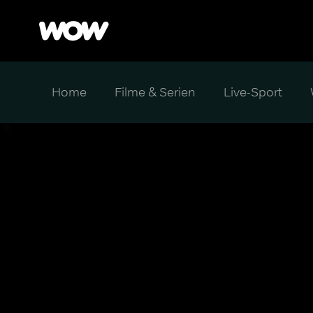
Home
Filme & Serien
Live-Sport