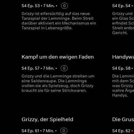
S
4
Ep.
53
•
7
Min.
•
0
S
4
Ep.
54
Grizzy ist eifersüchtig auf das neue
Grizzy und
Tanzspiel der Lemminge. Beim Streit
ein Glas Sc
darüber aktiviert ein Mechanismus ein
erfindet S
Tanzspiel in Lebensgröße.
Streit entb
Gericht.
Kampf um den ewigen Faden
Handyw
S
4
Ep.
57
•
7
Min.
•
0
S
4
Ep.
58
Grizzy und die Lemminge streiten um
Die Lemmin
eine Seidenraupe. Die Lemminge
mit dem So
wollen sie als Spielzeug, doch Grizzy
was Grizzy
braucht sie für seine Strickwaren.
wahre Ärger
Handys.
Grizzy, der Spielheld
Die Gru
S
4
Ep.
61
•
7
Min.
•
0
S
4
Ep.
62