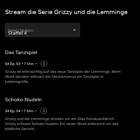
Stream die Serie Grizzy und die Lemminge
Select Season
Das Tanzspiel
S
4
Ep.
53
•
7
Min.
•
0
Grizzy ist eifersüchtig auf das neue Tanzspiel der Lemminge. Beim
Streit darüber aktiviert ein Mechanismus ein Tanzspiel in
Lebensgröße.
Schoko-Nudeln
S
4
Ep.
54
•
7
Min.
•
0
Grizzy und die Lemminge streiten um ein Glas Schokoaufstrich.
Grizzy erfindet Schoko-Nudeln. Ein neuer Streit entbrennt um das
köstliche Gericht.