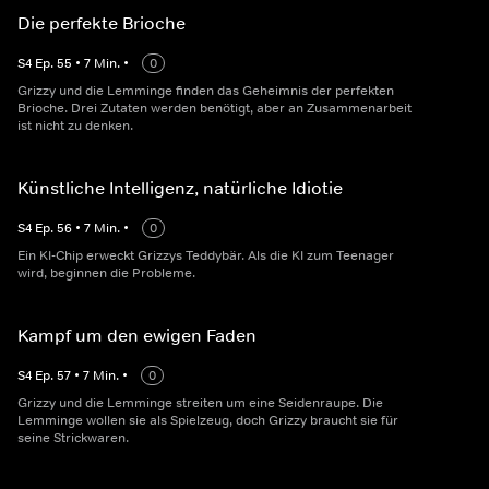
Die perfekte Brioche
S
4
Ep.
55
•
7
Min.
•
0
Grizzy und die Lemminge finden das Geheimnis der perfekten
Brioche. Drei Zutaten werden benötigt, aber an Zusammenarbeit
ist nicht zu denken.
Künstliche Intelligenz, natürliche Idiotie
S
4
Ep.
56
•
7
Min.
•
0
Ein KI-Chip erweckt Grizzys Teddybär. Als die KI zum Teenager
wird, beginnen die Probleme.
Kampf um den ewigen Faden
S
4
Ep.
57
•
7
Min.
•
0
Grizzy und die Lemminge streiten um eine Seidenraupe. Die
Lemminge wollen sie als Spielzeug, doch Grizzy braucht sie für
seine Strickwaren.