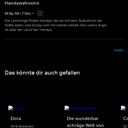
Handywahnsinn
S
4
Ep.
58
•
7
Min.
•
0
Die Lemminge finden Handys, die sie mit dem Solarstrom der
Hütte laden, was Grizzy vom Fernsehen abhält. Der wahre Ärger
ist aber der Lärm der Handys.
mehr
Das könnte dir auch gefallen
Dora
Die wunderbar
C
schräge Welt von
S4-8 streamen
S2