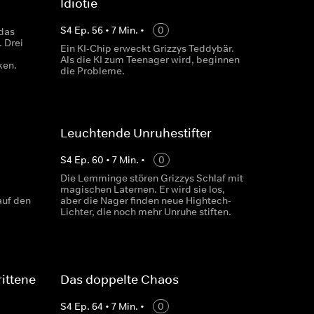
Idiotie
S
4
Ep.
56
•
7
Min.
•
0
das
 Drei
Ein KI-Chip erweckt Grizzys Teddybär.
Als die KI zum Teenager wird, beginnen
ken.
die Probleme.
Leuchtende Unruhestifter
S
4
Ep.
60
•
7
Min.
•
0
Die Lemminge stören Grizzys Schlaf mit
magischen Laternen. Er wird sie los,
auf den
aber die Nager finden neue Hightech-
Lichter, die noch mehr Unruhe stiften.
rittene
Das doppelte Chaos
S
4
Ep.
64
•
7
Min.
•
0