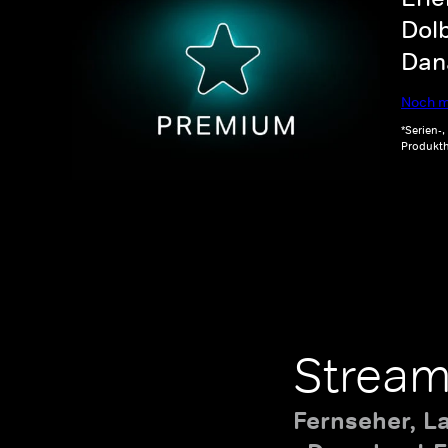
Dolb
Dana
Noch m
*Serien-
Produkth
Stream
Fernseher, L