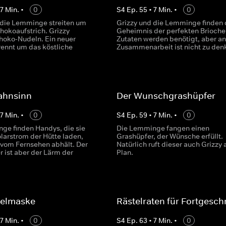
•
7
Min.
•
0
S
4
Ep.
55
•
7
Min.
•
0
 die Lemminge streiten um
Grizzy und die Lemminge finden 
hokoaufstrich. Grizzy
Geheimnis der perfekten Brioche.
choko-Nudeln. Ein neuer
Zutaten werden benötigt, aber an
rennt um das köstliche
Zusammenarbeit ist nicht zu den
ahnsinn
Der Wunschgrashüpfer
•
7
Min.
•
0
S
4
Ep.
59
•
7
Min.
•
0
ge finden Handys, die sie
Die Lemminge fangen einen
larstrom der Hütte laden,
Grashüpfer, der Wünsche erfüllt.
 vom Fernsehen abhält. Der
Natürlich ruft dieser auch Grizzy 
 ist aber der Lärm der
Plan.
selmaske
Rästelraten für Fortgesch
•
7
Min.
•
0
S
4
Ep.
63
•
7
Min.
•
0