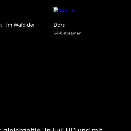
k - Im Wald der
Dora
S4-8 streamen
gleichzeitig, in Full HD und mit