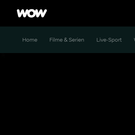
Home
Filme & Serien
Live-Sport