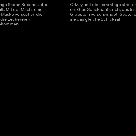
ge finden Brioches, die
Grizzy und die Lemminge streite
hlt. Mit der Macht einer
ein Glas Schokoaufstrich, das in
 Maske versuchen die
Grabstein verschwindet. Später e
die Leckereien
sie das gleiche Schicksal.
bekommen.