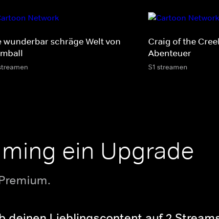
e wunderbar schräge Welt von
Craig of the Cree
mball
Abenteuer
streamen
S1 streamen
aming ein Upgrade
 Premium.
b deinen Lieblingscontent auf 2 Streams 