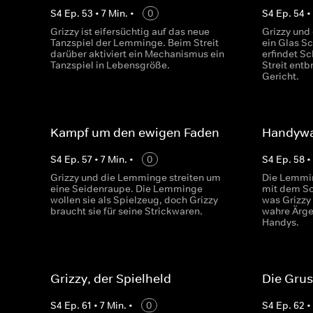
S
4
Ep.
53
•
7
Min.
•
0
S
4
Ep.
54
Grizzy ist eifersüchtig auf das neue
Grizzy und
Tanzspiel der Lemminge. Beim Streit
ein Glas Sc
darüber aktiviert ein Mechanismus ein
erfindet S
Tanzspiel in Lebensgröße.
Streit entb
Gericht.
Kampf um den ewigen Faden
Handyw
S
4
Ep.
57
•
7
Min.
•
0
S
4
Ep.
58
Grizzy und die Lemminge streiten um
Die Lemmin
eine Seidenraupe. Die Lemminge
mit dem So
wollen sie als Spielzeug, doch Grizzy
was Grizzy
braucht sie für seine Strickwaren.
wahre Ärger
Handys.
Grizzy, der Spielheld
Die Gru
S
4
Ep.
61
•
7
Min.
•
0
S
4
Ep.
62