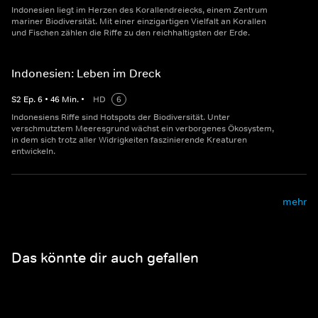
Indonesien liegt im Herzen des Korallendreiecks, einem Zentrum
mariner Biodiversität. Mit einer einzigartigen Vielfalt an Korallen
und Fischen zählen die Riffe zu den reichhaltigsten der Erde.
Indonesien: Leben im Dreck
S
2
Ep.
6
•
46
Min.
•
HD
6
Indonesiens Riffe sind Hotspots der Biodiversität. Unter
verschmutztem Meeresgrund wächst ein verborgenes Ökosystem,
in dem sich trotz aller Widrigkeiten faszinierende Kreaturen
entwickeln.
mehr
Das könnte dir auch gefallen