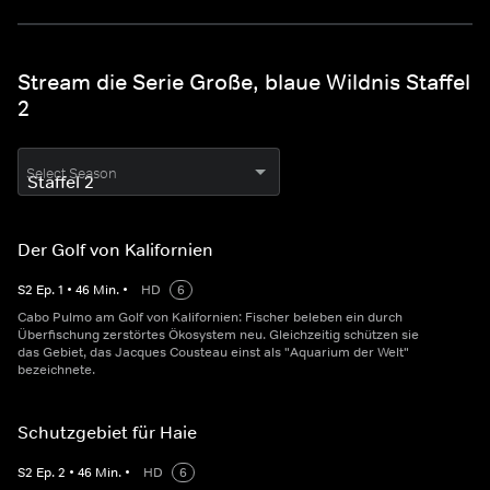
Stream die Serie Große, blaue Wildnis Staffel
2
Select Season
Der Golf von Kalifornien
S
2
Ep.
1
•
46
Min.
•
HD
6
Cabo Pulmo am Golf von Kalifornien: Fischer beleben ein durch
Überfischung zerstörtes Ökosystem neu. Gleichzeitig schützen sie
das Gebiet, das Jacques Cousteau einst als "Aquarium der Welt"
bezeichnete.
Schutzgebiet für Haie
S
2
Ep.
2
•
46
Min.
•
HD
6