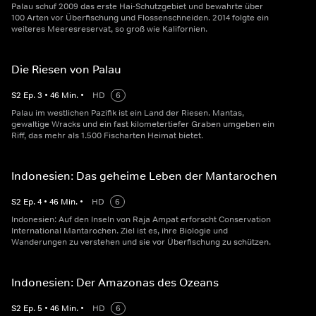
Palau schuf 2009 das erste Hai-Schutzgebiet und bewahrte über
100 Arten vor Überfischung und Flossenschneiden. 2014 folgte ein
weiteres Meeresreservat, so groß wie Kalifornien.
Die Riesen von Palau
S
2
Ep.
3
•
46
Min.
•
HD
6
Palau im westlichen Pazifik ist ein Land der Riesen. Mantas,
gewaltige Wracks und ein fast kilometertiefer Graben umgeben ein
Riff, das mehr als 1.500 Fischarten Heimat bietet.
Indonesien: Das geheime Leben der Mantarochen
S
2
Ep.
4
•
46
Min.
•
HD
6
Indonesien: Auf den Inseln von Raja Ampat erforscht Conservation
International Mantarochen. Ziel ist es, ihre Biologie und
Wanderungen zu verstehen und sie vor Überfischung zu schützen.
Indonesien: Der Amazonas des Ozeans
S
2
Ep.
5
•
46
Min.
•
HD
6