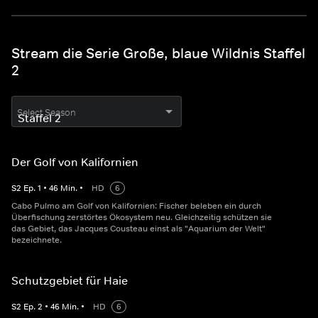
Stream die Serie Große, blaue Wildnis Staffel
2
Select Season
Der Golf von Kalifornien
S
2
Ep.
1
•
46
Min.
•
HD
6
Cabo Pulmo am Golf von Kalifornien: Fischer beleben ein durch
Überfischung zerstörtes Ökosystem neu. Gleichzeitig schützen sie
das Gebiet, das Jacques Cousteau einst als "Aquarium der Welt"
bezeichnete.
Schutzgebiet für Haie
S
2
Ep.
2
•
46
Min.
•
HD
6