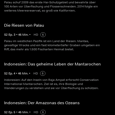
Palau schuf 2009 das erste Hai-Schutzgebiet und bewahrte über
100 Arten vor Überfischung und Flossenschneiden. 2014 folgte ein
weiteres Meeresreservat, so groß wie Kalifornien.
Die Riesen von Palau
S
2
Ep.
3
•
46
Min.
•
HD
6
Palau im westlichen Pazifik ist ein Land der Riesen. Mantas,
gewaltige Wracks und ein fast kilometertiefer Graben umgeben ein
Riff, das mehr als 1.500 Fischarten Heimat bietet.
Indonesien: Das geheime Leben der Mantarochen
S
2
Ep.
4
•
46
Min.
•
HD
6
Indonesien: Auf den Inseln von Raja Ampat erforscht Conservation
International Mantarochen. Ziel ist es, ihre Biologie und
Wanderungen zu verstehen und sie vor Überfischung zu schützen.
Indonesien: Der Amazonas des Ozeans
S
2
Ep.
5
•
46
Min.
•
HD
6